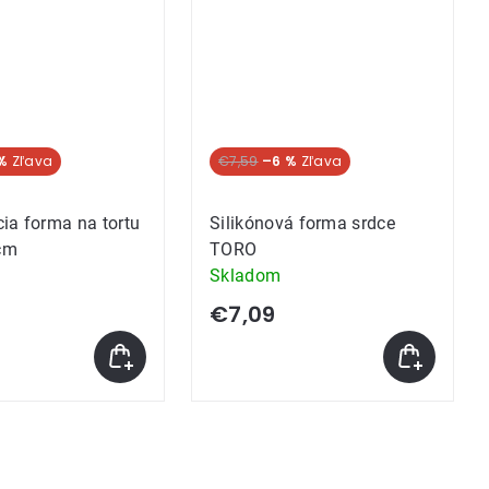
%
€7,59
–6 %
ia forma na tortu
Silikónová forma srdce
cm
TORO
Skladom
€7,09