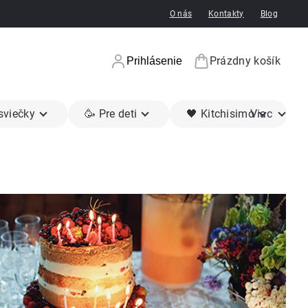
O nás
Kontakty
Blog
Prázdny košík
Prihlásenie
Nákupný koší
 sviečky
🥳 Pre deti
🖤 Kitchisimo
Viac