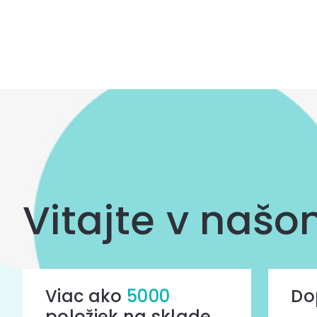
Ovládacie
hviezdičiek.
prvky
výpisu
Vitajte v naš
Viac ako
5000
Do
položiek na sklade