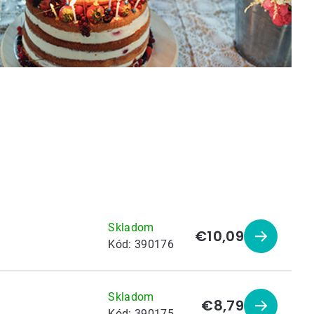
Skladom
€10,09
Zobraziť
Kód:
390176
produkt
Skladom
€8,79
Zobraziť
Kód:
390175