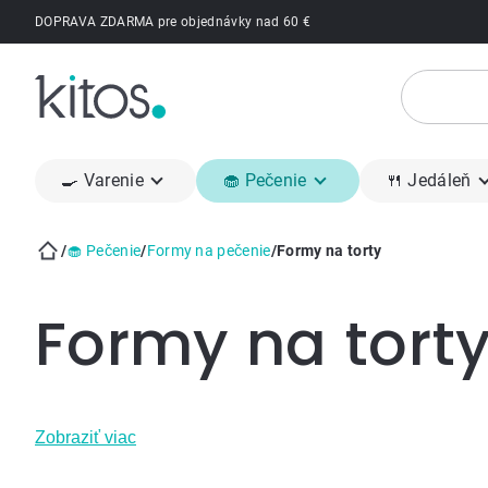
Prejsť
DOPRAVA ZDARMA pre objednávky nad 60 €
na
obsah
🍳 Varenie
🧁 Pečenie
🍴 Jedáleň
/
🧁 Pečenie
/
Formy na pečenie
/
Formy na torty
Domov
Formy na tort
Zobraziť viac