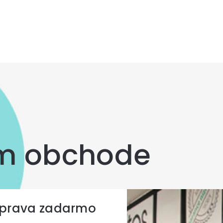
om obchode
prava zadarmo