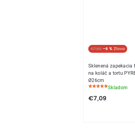
€7,59
–6 %
Sklenená zapekacia 
na koláč a tortu PYR
Ø26cm
Skladom
Priemerné
hodnotenie
€7,09
produktu
je
5,0
z
5