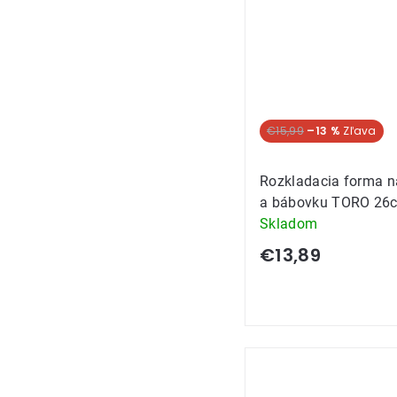
€15,99
–13 %
Rozkladacia forma na
a bábovku TORO 26
Skladom
€13,89