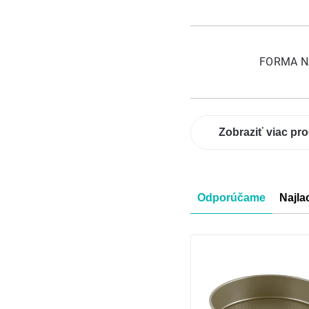
FORMA N
Zobraziť viac pr
Radenie
Odporúčame
Najla
produkt
Výpis
produkt