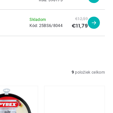
produkt
€12,59
Skladom
€11,79
Zobraziť
Kód:
25BS6/8044
produkt
9
položiek celkom