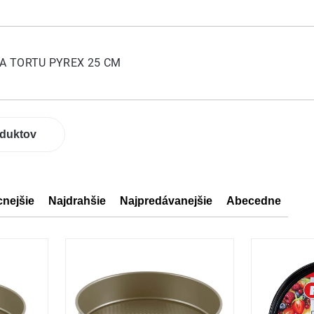
A TORTU PYREX 25 CM
oduktov
cnejšie
Najdrahšie
Najpredávanejšie
Abecedne
ov
ov