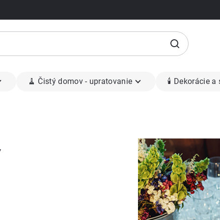
🧹 Čistý domov - upratovanie
🕯 Dekorácie a
y