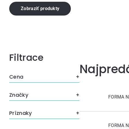
Zobraziť produkty
Bočný
Najpred
panel
Cena
Značky
FORMA N
Príznaky
FORMA N