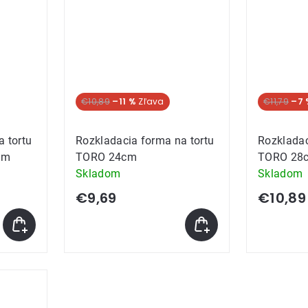
€10,89
–11 %
€11,79
–7 
 tortu
Rozkladacia forma na tortu
Rozkladac
cm
TORO 24cm
TORO 28
Skladom
Skladom
€9,69
€10,89