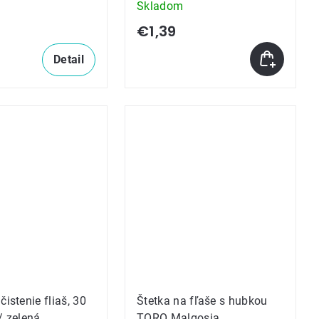
Skladom
€1,39
Detail
čistenie fliaš, 30
Štetka na fľaše s hubkou
/ zelená
TORO Malgosia