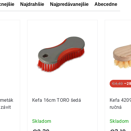
cnejšie
Najdrahšie
Najpredávanejšie
Abecedne
ov
ov
€4,49
–28
zmeták
Kefa 16cm TORO šedá
Kefa 4209
závit
ručná
Skladom
Skladom