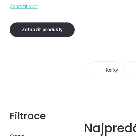
Zobraziť viac
Zobraziť produkty
Kefky
Bočný
Najpred
panel