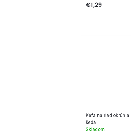
€1,29
Kefa na riad okrúhl
šedá
Skladom