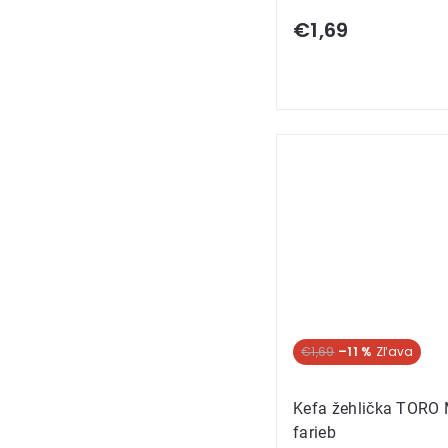
€1,69
€1,69
–11 %
Kefa žehlička TORO
farieb