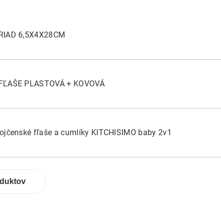
RIAD 6,5X4X28CM
 FĽAŠE PLASTOVÁ + KOVOVÁ
ojčenské fľaše a cumlíky KITCHISIMO baby 2v1
oduktov