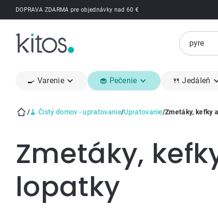
Prejsť
DOPRAVA ZDARMA pre objednávky nad 60 €
na
obsah
🍳 Varenie
🧁 Pečenie
🍴 Jedáleň
/
🧹 Čistý domov - upratovanie
/
Upratovanie
/
Zmetáky, kefky a
Domov
Zmetáky, kefk
lopatky