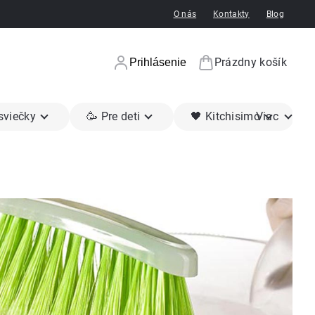
O nás
Kontakty
Blog
Prázdny košík
Prihlásenie
Nákupný koší
 sviečky
🥳 Pre deti
🖤 Kitchisimo
Viac