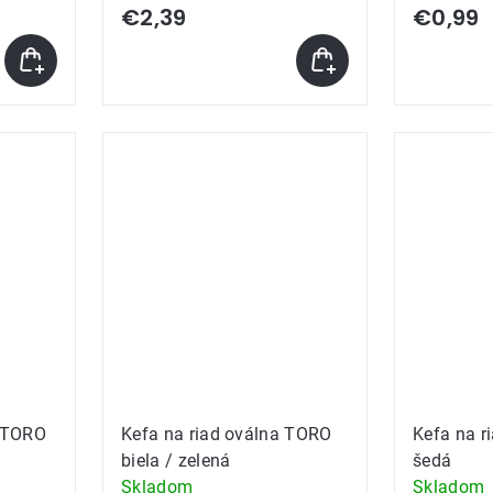
€2,39
€0,99
a TORO
Kefa na riad oválna TORO
Kefa na r
biela / zelená
šedá
Skladom
Skladom