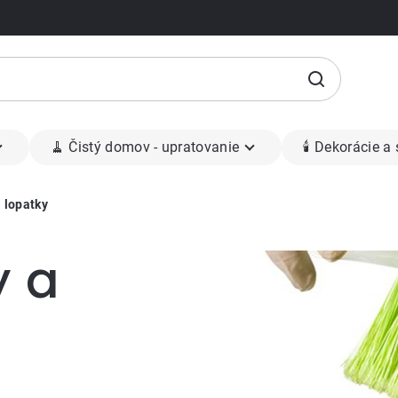
🧹 Čistý domov - upratovanie
🕯 Dekorácie a
 lopatky
y a