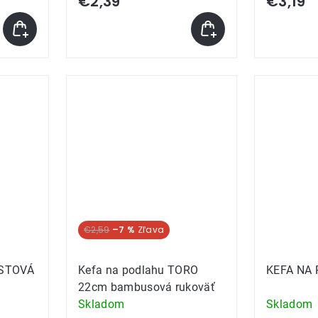
€2,39
€3,19
€2,59
–7 %
ASTOVÁ
Kefa na podlahu TORO
KEFA NA 
22cm bambusová rukoväť
Skladom
Skladom