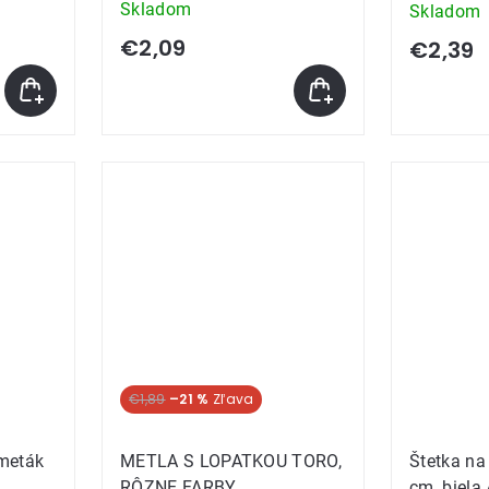
Skladom
Skladom
€2,09
€2,39
€1,89
–21 %
meták
METLA S LOPATKOU TORO,
Štetka na 
RÔZNE FARBY
cm, biela 