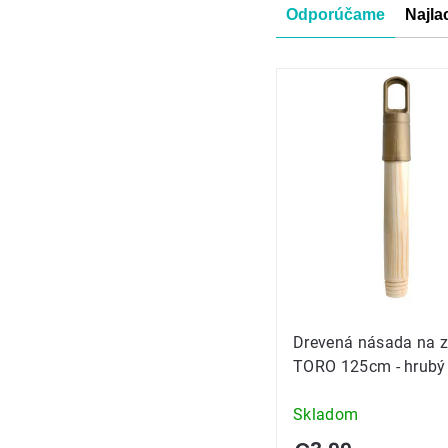
Radenie
Odporúčame
Najla
produkt
Výpis
produkt
Drevená násada na 
TORO 125cm - hrubý 
Skladom