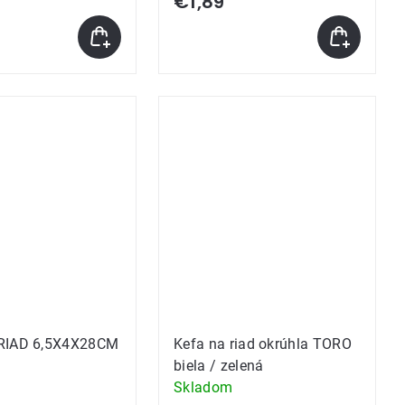
€1,89
RIAD 6,5X4X28CM
Kefa na riad okrúhla TORO
biela / zelená
Skladom