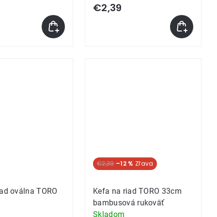
€2,39
€2,39
–12 %
iad oválna TORO
Kefa na riad TORO 33cm
bambusová rukoväť
Skladom