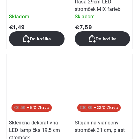
fľaša 29cm LED
stromček MIX farieb
Skladom
Skladom
€1,49
€7,59
Do košíka
Do košíka
€6,69
–5 %
€10,89
–22 %
Sklenená dekoratívna
Stojan na vianočný
LED lampička 19,5 cm
stromček 31 cm, plast
stromček