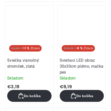
€3,59
–11 %
€10,09
–8 %
Sviečka vianočný
Svietiaci LED obraz
stromček, zlatá
30x30cm plátno, mačka
pes
Skladom
Skladom
€3,19
€9,19
Do košíka
Do košíka