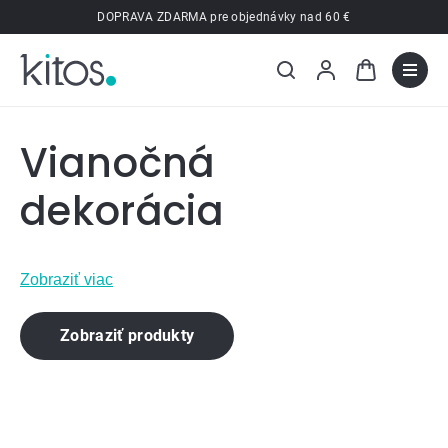
Prejsť
DOPRAVA ZDARMA pre objednávky nad 60 €
na
obsah
Vianočná
dekorácia
Zobraziť viac
Zobraziť produkty