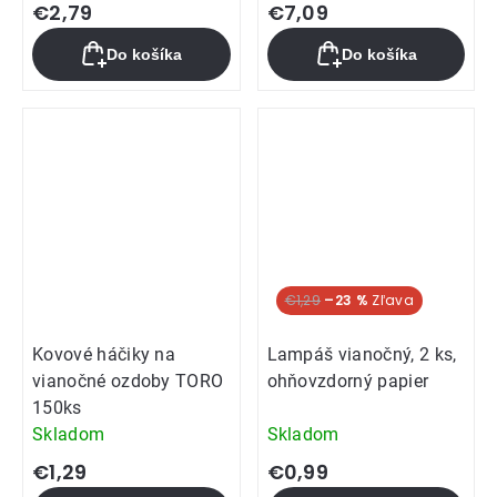
€2,79
€7,09
Do košíka
Do košíka
€1,29
–23 %
Kovové háčiky na
Lampáš vianočný, 2 ks,
vianočné ozdoby TORO
ohňovzdorný papier
150ks
Skladom
Skladom
€1,29
€0,99