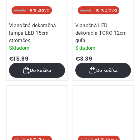
€17,19
–6 %
€3,79
–10 %
Vianočná dekoračná
Vianočná LED
lampa LED 15cm
dekoracia TORO 12cm
stromček
guľa
Skladom
Skladom
€15,99
€3,39
Do košíka
Do košíka
€6,29
–6 %
€10,09
–8 %