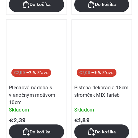
Do košíka
Do košíka
€2,59
–7 %
€2,09
–9 %
Plechová nádoba s
Plstená dekorácia 18cm
vianočným motívom
stromček MIX farieb
10cm
Skladom
Skladom
€2,39
€1,89
Do košíka
Do košíka