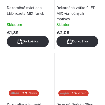
Dekoračná svietiaca
Dekoračná zátka 9LED
LED rozeta MIX farieb
MIX vianočných
motívov
Skladom
Skladom
€1,89
€2,09
Do košíka
Do košíka
€11,29
–7 %
€6,29
–6 %
Dekoratívny lampáš
Drevená figúrka 25cm