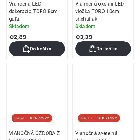
Vianočná LED
Vianočná okenní LED
dekoracia TORO 8cm
vločka TORO 10cm
guľa
snehuliak
Skladom
Skladom
€2,89
€3,39
Do košíka
Do košíka
€4,49
–6 %
€4,99
–16 %
VIANOČNÁ OZDOBA Z
Vianočná svetelná