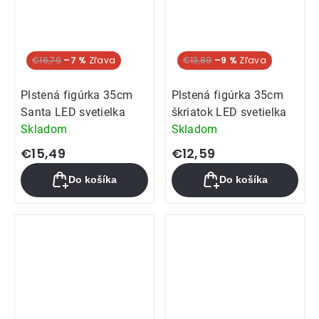
€16,79
–7 %
€13,89
–9 %
Plstená figúrka 35cm
Plstená figúrka 35cm
Santa LED svetielka
škriatok LED svetielka
Skladom
Skladom
€15,49
€12,59
Do košíka
Do košíka