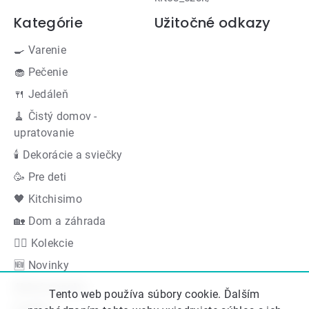
Kategórie
Užitočné odkazy
🍳 Varenie
🧁 Pečenie
🍴 Jedáleň
🧹 Čistý domov -
upratovanie
🕯 Dekorácie a sviečky
🥳 Pre deti
🖤 Kitchisimo
🏡 Dom a záhrada
👍🏻 Kolekcie
🆕 Novinky
Akčná ponuka
Tento web používa súbory cookie. Ďalším