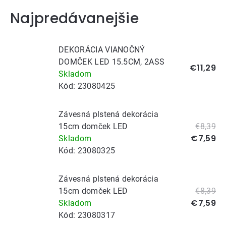
Najpredávanejšie
DEKORÁCIA VIANOČNÝ
DOMČEK LED 15.5CM, 2ASS
€11,29
Skladom
Kód:
23080425
Závesná plstená dekorácia
15cm domček LED
€8,39
€7,59
Skladom
Kód:
23080325
Závesná plstená dekorácia
15cm domček LED
€8,39
€7,59
Skladom
Kód:
23080317