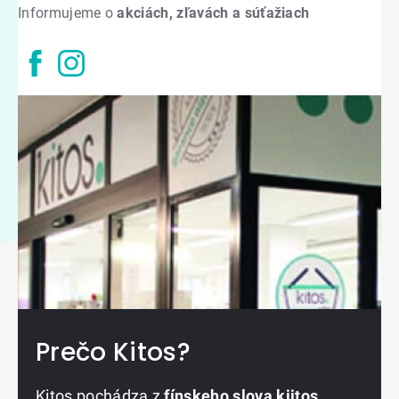
Informujeme o
akciách, zľavách a súťažiach
Prečo Kitos?
Kitos pochádza z
fínskeho slova kiitos
,