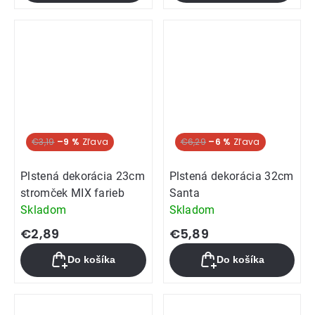
€3,19
–9 %
€6,29
–6 %
Plstená dekorácia 23cm
Plstená dekorácia 32cm
stromček MIX farieb
Santa
Skladom
Skladom
€2,89
€5,89
Do košíka
Do košíka