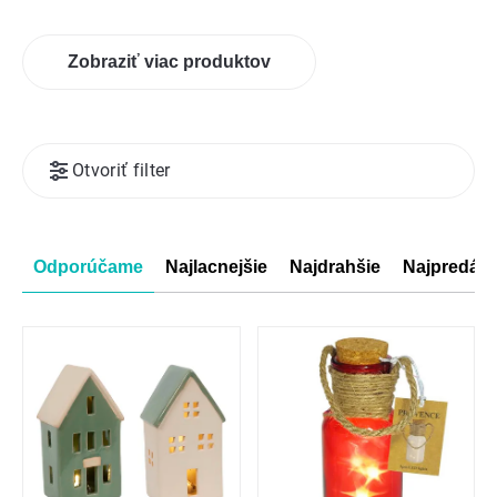
Zobraziť viac produktov
Výpis
Otvoriť filter
produktov
Radenie
Odporúčame
Najlacnejšie
Najdrahšie
Najpredáva
produktov