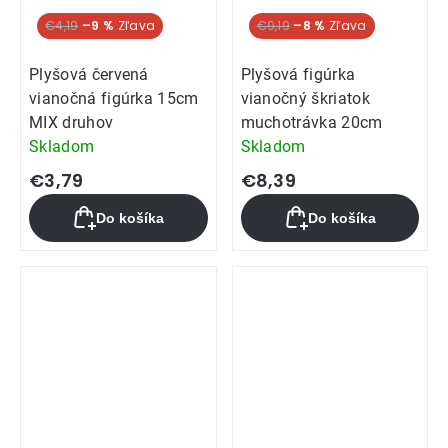
€4,19
–9 %
€9,19
–8 %
Plyšová červená
Plyšová figúrka
vianočná figúrka 15cm
vianočný škriatok
MIX druhov
muchotrávka 20cm
Skladom
Skladom
€3,79
€8,39
Do košíka
Do košíka