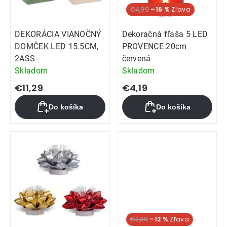
€4,99
–16 %
DEKORÁCIA VIANOČNÝ
Dekoračná fľaša 5 LED
DOMČEK LED 15.5CM,
PROVENCE 20cm
2ASS
červená
Skladom
Skladom
€11,29
€4,19
Do košíka
Do košíka
€2,39
–12 %