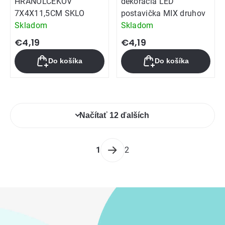
HRANOLČEKOV
dekorácia LED
7X4X11,5CM SKLO
postavička MIX druhov
Skladom
Skladom
€4,19
€4,19
Do košíka
Do košíka
Ovládacie
Načítať 12 ďalších
prvky
výpisu
Stránkovanie
1
2