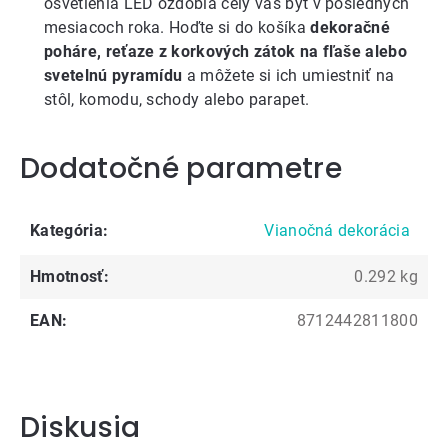
osvetlenia LED ozdobia celý váš byt v posledných
mesiacoch roka. Hoďte si do košíka
dekoračné
poháre, reťaze z korkových zátok na fľaše alebo
svetelnú pyramídu
a môžete si ich umiestniť na
stôl, komodu, schody alebo parapet.
Dodatočné parametre
Kategória
:
Vianočná dekorácia
Hmotnosť
:
0.292 kg
EAN
:
8712442811800
Diskusia