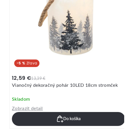
-16 %
4,19 €
4,99 €
Vianočná svetelná dekorácia LED postavička MIX
druhov
Skladom
Zobrazit detail
Do košíka