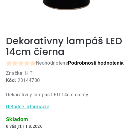
Dekoratívny lampáš LED
14cm čierna
Neohodnotené
Podrobnosti hodnotenia
Priemerné
Značka:
HIT
hodnotenie
Kód:
23144700
produktu
je
Dekoratívny lampáš LED 14cm čierny
0,0
z
Detailné informácie
5
hviezdičiek.
Skladom
11.8.2026