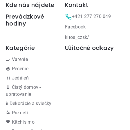
Zápätie
Kde nás nájdete
Kontakt
Prevádzkové
+421 277 270 049
hodiny
Facebook
kitos_czsk/
Kategórie
Užitočné odkazy
🍳 Varenie
🧁 Pečenie
🍴 Jedáleň
🧹 Čistý domov -
upratovanie
🕯 Dekorácie a sviečky
🥳 Pre deti
🖤 Kitchisimo