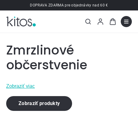
Prejsť
DOPRAVA ZDARMA pre objednávky nad 60 €
na
obsah
Zmrzlinové
občerstvenie
Zobraziť viac
Zobraziť produkty