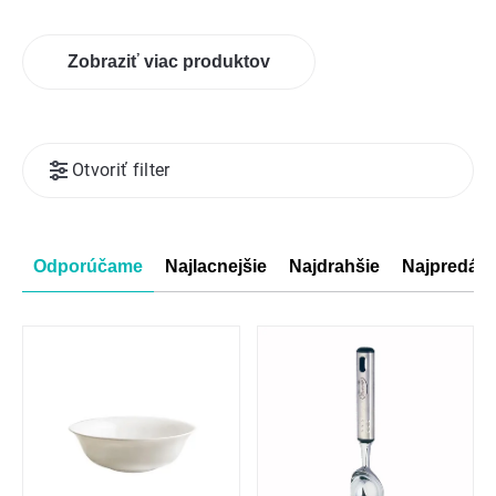
Zobraziť viac produktov
Výpis
Otvoriť filter
produktov
Radenie
Odporúčame
Najlacnejšie
Najdrahšie
Najpredáva
produktov