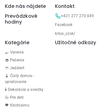
Zápätie
Kde nás nájdete
Kontakt
Prevádzkové
+421 277 270 049
hodiny
Facebook
kitos_czsk/
Kategórie
Užitočné odkazy
🍳 Varenie
🧁 Pečenie
🍴 Jedáleň
🧹 Čistý domov -
upratovanie
🕯 Dekorácie a sviečky
🥳 Pre deti
🖤 Kitchisimo