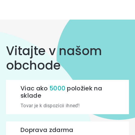
Ovládacie
prvky
výpisu
Vitajte v našom
obchode
Viac ako
5000
položiek na
sklade
Tovar je k dispozícii ihneď!
Doprava zdarma