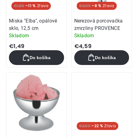
€1,69
–11 %
€4,99
–8 %
Miska "Elba", opálové
Nerezová porcovačka
sklo, 12,5 cm
zmrzliny PROVENCE
Skladom
Skladom
€1,49
€4,59
Do košíka
Do košíka
€3,59
–22 %