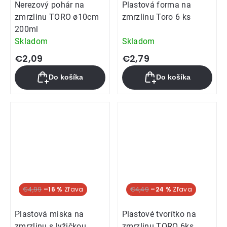
Nerezový pohár na
Plastová forma na
zmrzlinu TORO ø10cm
zmrzlinu Toro 6 ks
200ml
Skladom
Skladom
€2,09
€2,79
Do košíka
Do košíka
€4,99
–16 %
€4,49
–24 %
Plastová miska na
Plastové tvorítko na
zmrzlinu s lyžičkou
zmrzlinu TORO 6ks