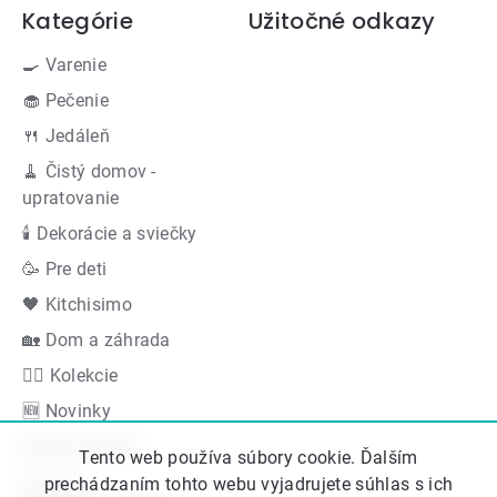
Kategórie
Užitočné odkazy
🍳 Varenie
🧁 Pečenie
🍴 Jedáleň
🧹 Čistý domov -
upratovanie
🕯 Dekorácie a sviečky
🥳 Pre deti
🖤 Kitchisimo
🏡 Dom a záhrada
👍🏻 Kolekcie
🆕 Novinky
Akčná ponuka
Tento web používa súbory cookie. Ďalším
Značky
prechádzaním tohto webu vyjadrujete súhlas s ich