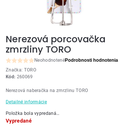
Nerezová porcovačka
zmrzliny TORO
Neohodnotené
Podrobnosti hodnotenia
Priemerné
Značka:
TORO
hodnotenie
Kód:
260069
produktu
je
Nerezová naberačka na zmrzlinu TORO
0,0
z
Detailné informácie
5
hviezdičiek.
Položka bola vypredaná…
Vypredané