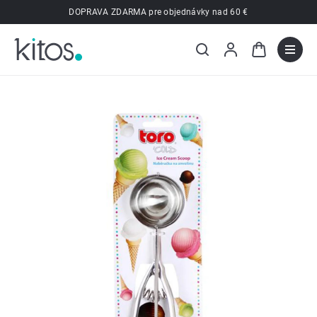
Prejsť
DOPRAVA ZDARMA pre objednávky nad 60 €
na
obsah