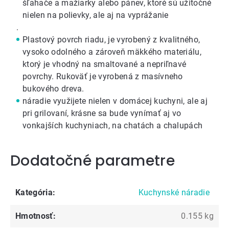
šľahače a mažiarky
alebo
pánev
, ktoré sú užitočné
nielen na polievky, ale aj na vyprážanie
.
Plastový povrch riadu, je vyrobený z kvalitného,
vysoko odolného a zároveň mäkkého materiálu,
ktorý je vhodný na smaltované a nepriľnavé
povrchy. Rukoväť je vyrobená z masívneho
bukového dreva.
náradie využijete nielen v domácej kuchyni, ale aj
pri grilovaní, krásne sa bude vynímať aj vo
vonkajších kuchyniach, na chatách a chalupách
Dodatočné parametre
Kategória
:
Kuchynské náradie
Hmotnosť
:
0.155 kg