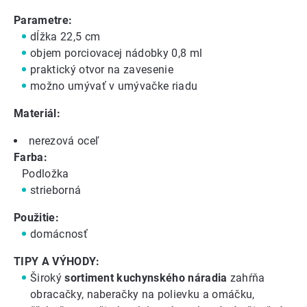
Parametre:
dĺžka 22,5 cm
objem porciovacej nádobky 0,8 ml
praktický otvor na zavesenie
možno umývať v umývačke riadu
Materiál:
nerezová oceľ
Farba:
Podložka
strieborná
Použitie:
domácnosť
TIPY A VÝHODY:
Široký
sortiment kuchynského náradia
zahŕňa
obracačky
,
naberačky na polievku
a omáčku,