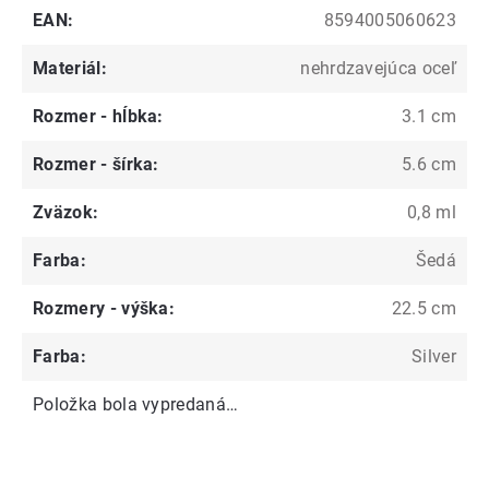
EAN
:
8594005060623
Materiál
:
nehrdzavejúca oceľ
Rozmer - hĺbka
:
3.1 cm
Rozmer - šírka
:
5.6 cm
Zväzok
:
0,8 ml
Farba
:
Šedá
Rozmery - výška
:
22.5 cm
Farba
:
Silver
Položka bola vypredaná…