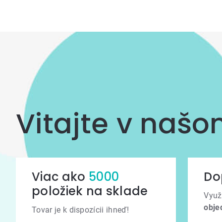
výpisu
Vitajte v naš
Viac ako
5000
Do
položiek na sklade
Využ
obje
Tovar je k dispozícii ihneď!