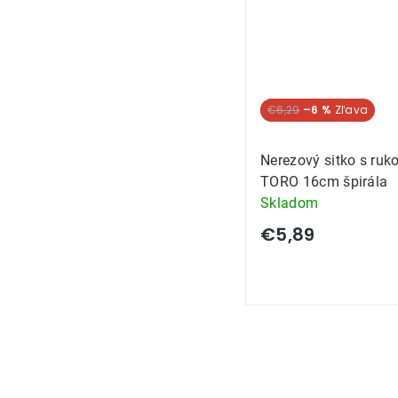
Novinka
€6,29
–6 %
Nerezový sitko s ruk
TORO 16cm špirála
Skladom
€5,89
Ovládacie
prvky