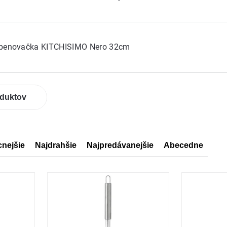
 penovačka KITCHISIMO Nero 32cm
oduktov
cnejšie
Najdrahšie
Najpredávanejšie
Abecedne
ov
ov