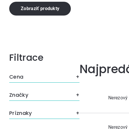
Zobraziť produkty
Bočný
Najpred
panel
Cena
Značky
Nerezový 
Príznaky
Nerezový 