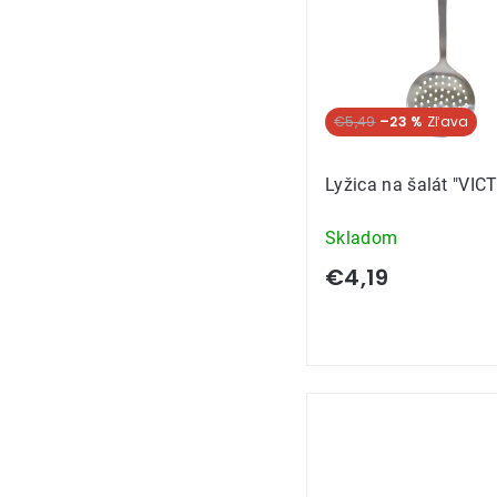
€5,49
–23 %
Lyžica na šalát "VIC
Skladom
€4,19