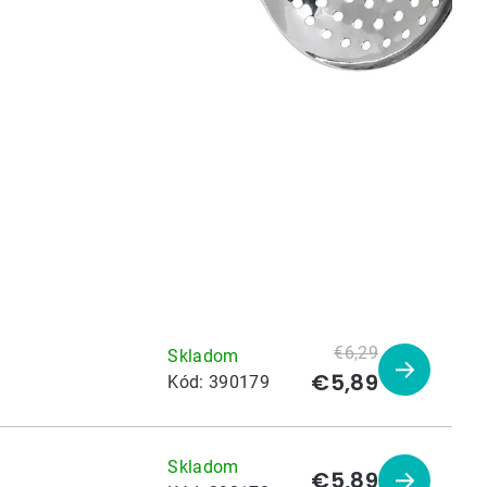
€6,29
Skladom
€5,89
Zobraziť
Kód:
390179
produkt
Skladom
€5,89