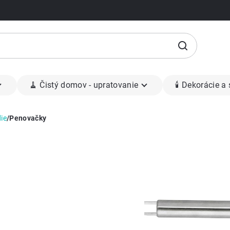
🧹 Čistý domov - upratovanie
🕯 Dekorácie a
ie
/
Penovačky