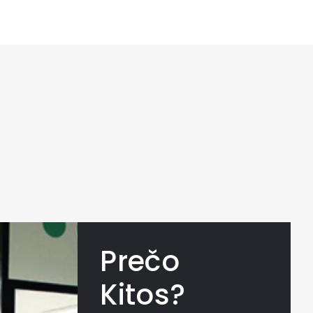
Prečo
Kitos?