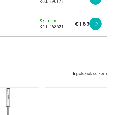
Zobraziť
Kód:
390178
produkt
Skladom
€1,89
Zobraziť
Kód:
268621
produkt
6
položiek celkom