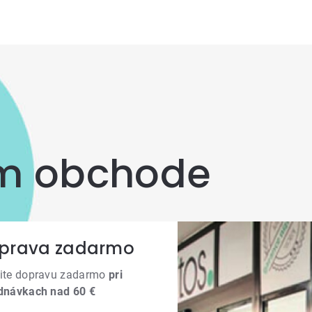
om obchode
prava zadarmo
ite dopravu zadarmo
pri
dnávkach nad 60 €