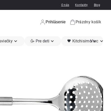
O nás
Kontakty
Blog
Prázdny košík
Prihlásenie
Nákupný koší
 sviečky
🥳 Pre deti
🖤 Kitchisimo
Viac