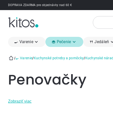
Prejsť
DOPRAVA ZDARMA pre objednávky nad 60 €
na
obsah
🍳 Varenie
🧁 Pečenie
🍴 Jedáleň
/
🍳 Varenie
/
Kuchynské potreby a pomôcky
/
Kuchynské nárad
Domov
Penovačky
Zobraziť viac