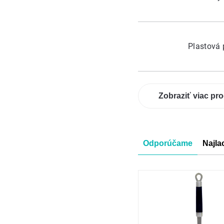
Plastová
Zobraziť viac pr
Radenie
Odporúčame
Najla
produkt
Výpis
produkt