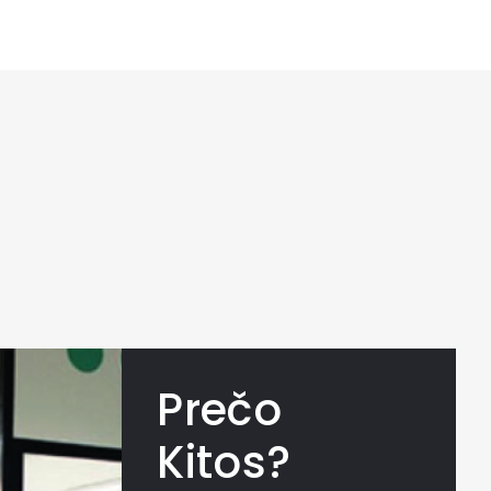
Prečo
Kitos?