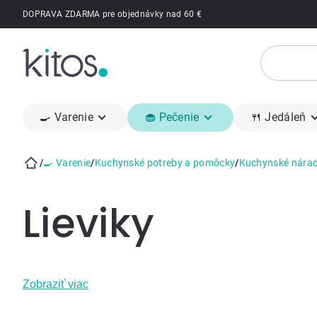
Prejsť
DOPRAVA ZDARMA pre objednávky nad 60 €
na
obsah
🍳 Varenie
🧁 Pečenie
🍴 Jedáleň
/
🍳 Varenie
/
Kuchynské potreby a pomôcky
/
Kuchynské nárad
Domov
Lieviky
Zobraziť viac