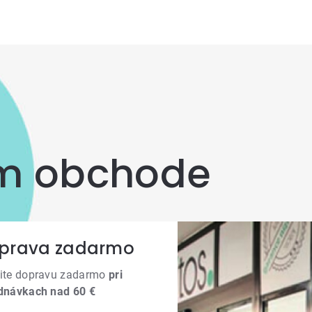
om obchode
prava zadarmo
ite dopravu zadarmo
pri
dnávkach nad 60 €