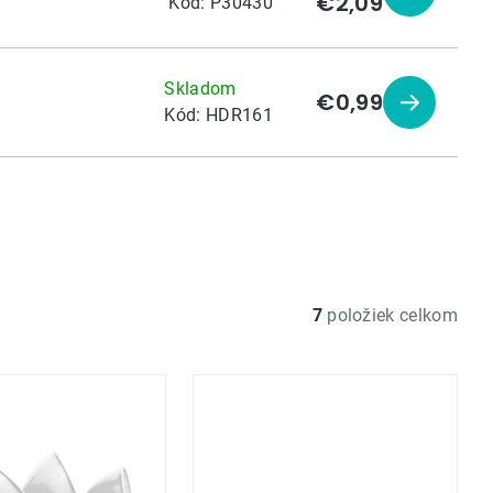
€2,09
Zobraziť
Kód:
P30430
produkt
Skladom
€0,99
Zobraziť
Kód:
HDR161
produkt
7
položiek celkom