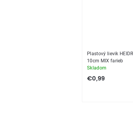
Plastový lievik HEI
10cm MIX farieb
Skladom
€0,99
Ovládacie
prvky