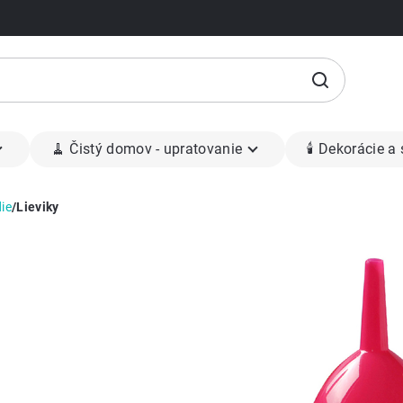
🧹 Čistý domov - upratovanie
🕯 Dekorácie a
ie
/
Lieviky