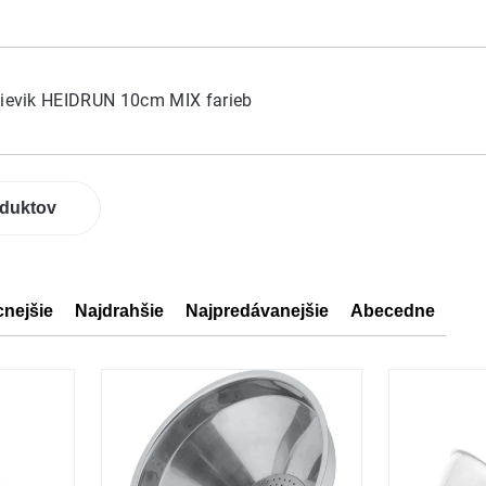
lievik HEIDRUN 10cm MIX farieb
oduktov
cnejšie
Najdrahšie
Najpredávanejšie
Abecedne
ov
ov