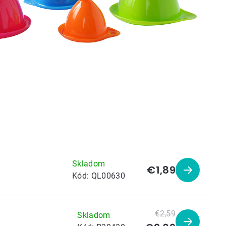
Skladom
€1,89
Zobraziť
Kód:
QL00630
produkt
€2,59
Skladom