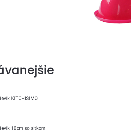
ávanejšie
lievik KITCHISIMO
lievik 10cm so sitkom