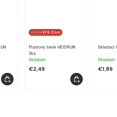
€3,19
–21 %
DRUN
Plastový lievik HEIDRUN
Skladací 
3ks
Skladom
Skladom
€2,49
€1,89