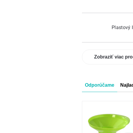
Plastový 
Zobraziť viac pr
Radenie
Odporúčame
Najla
produkt
Výpis
produkt