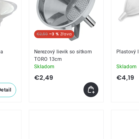
€2,59
–3 %
ia
Nerezový lievik so sitkom
Plastový 
TORO 13cm
Skladom
Skladom
€2,49
€4,19
Detail