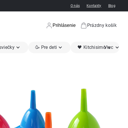
O nás
Kontakty
Blog
Prázdny košík
Prihlásenie
Nákupný koší
 sviečky
🥳 Pre deti
🖤 Kitchisimo
Viac