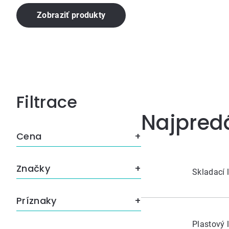
Zobraziť produkty
Bočný
Najpred
panel
Cena
Značky
Skladací 
Príznaky
Plastový 