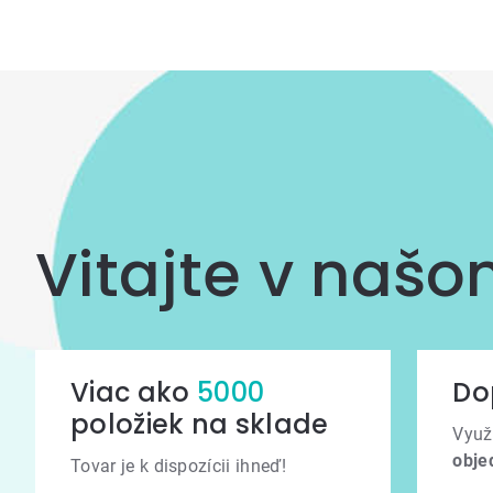
výpisu
Vitajte v naš
Viac ako
5000
Do
položiek na sklade
Využ
obje
Tovar je k dispozícii ihneď!