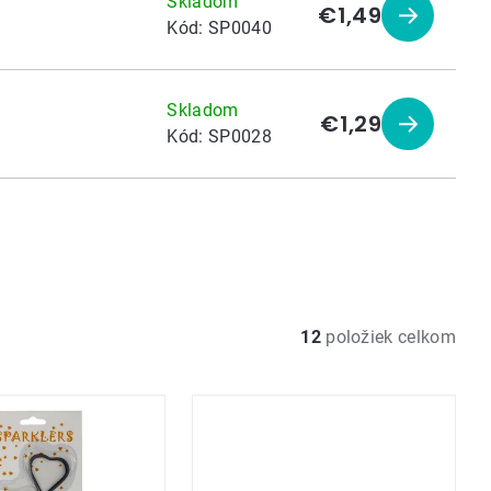
Skladom
€1,49
Zobraziť
Kód:
SP0040
produkt
Skladom
€1,29
Zobraziť
Kód:
SP0028
produkt
12
položiek celkom