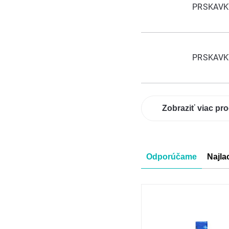
PRSKAVKY
PRSKAVKY
Zobraziť viac pr
Radenie
Odporúčame
Najla
produkt
Výpis
produkt