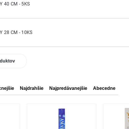
 40 CM - 5KS
 28 CM - 10KS
oduktov
cnejšie
Najdrahšie
Najpredávanejšie
Abecedne
ov
ov