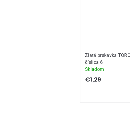
Zlatá prskavka TOR
číslica 6
Skladom
€1,29
Ovládacie