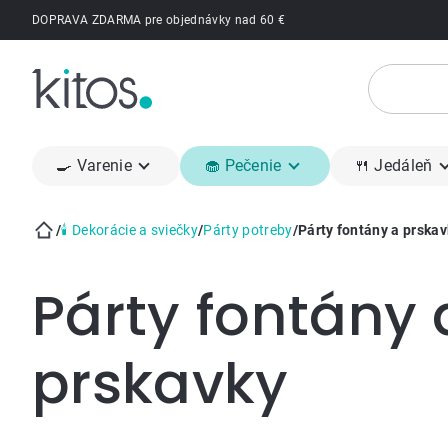
Prejsť
DOPRAVA ZDARMA pre objednávky nad 60 €
na
obsah
🍳 Varenie
🧁 Pečenie
🍴 Jedáleň
/
🕯 Dekorácie a sviečky
/
Párty potreby
/
Párty fontány a prskav
Domov
Párty fontány 
prskavky