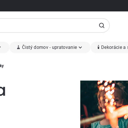
🧹 Čistý domov - upratovanie
🕯 Dekorácie a
ky
a