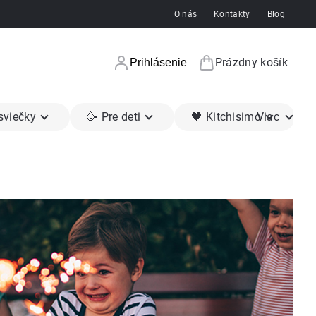
O nás
Kontakty
Blog
Prázdny košík
Prihlásenie
Nákupný koší
 sviečky
🥳 Pre deti
🖤 Kitchisimo
Viac