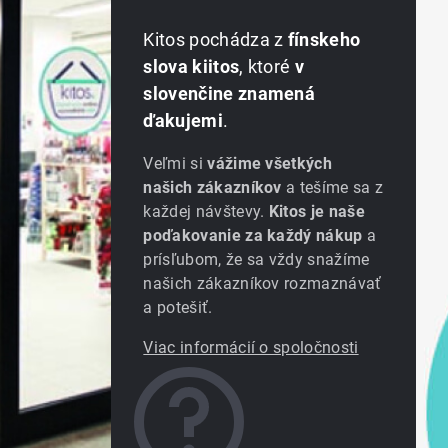
Kitos pochádza z
fínskeho
slova kiitos
, ktoré
v
slovenčine znamená
ďakujemi
.
Veľmi si
vážime všetkých
našich zákazníkov
a tešíme sa z
každej návštevy.
Kitos je naše
poďakovanie za každý nákup
a
prísľubom, že sa vždy snažíme
našich zákazníkov rozmaznávať
a potešiť.
Viac informácií o spoločnosti