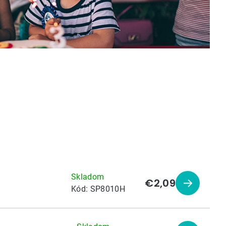
Skladom
€2,09
Zobraziť
Kód:
SP8010H
produkt