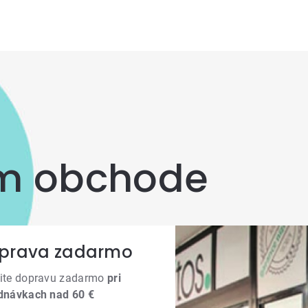
om obchode
prava zadarmo
ite dopravu zadarmo
pri
dnávkach nad 60 €