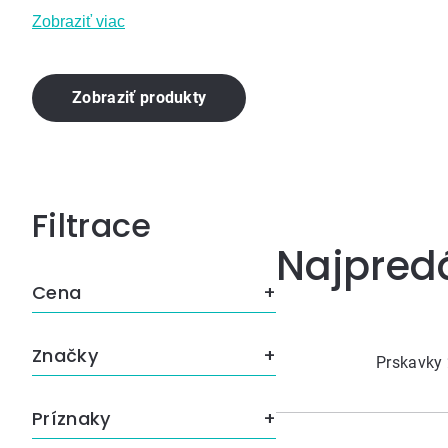
Zobraziť viac
Zobraziť produkty
Bočný
Najpred
panel
Cena
Značky
Prskavky 
Príznaky