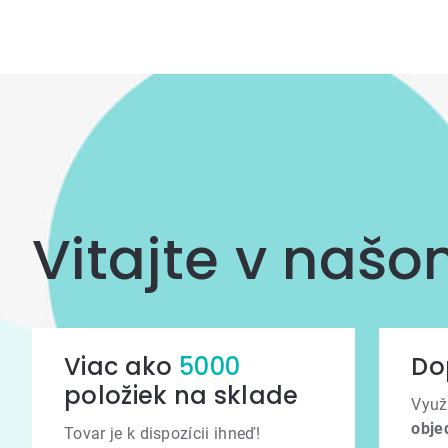
prvky
výpisu
Vitajte v naš
Viac ako
5000
Do
položiek na sklade
Využ
obje
Tovar je k dispozícii ihneď!