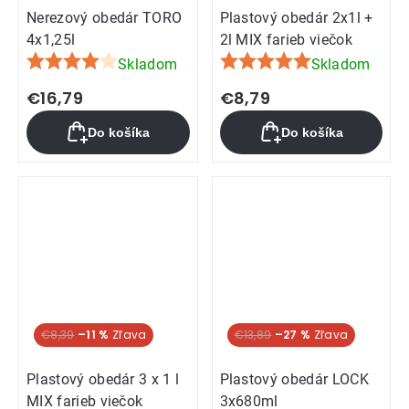
Nerezový obedár TORO
Plastový obedár 2x1l +
4x1,25l
2l MIX farieb viečok
Skladom
Skladom
Priemerné
Priemerné
hodnotenie
hodnotenie
€16,79
€8,79
produktu
produktu
Do košíka
Do košíka
je
je
4,4
5,0
z
z
5
5
hviezdičiek.
hviezdičiek.
€8,39
–11 %
Akcia
€13,89
–27 %
Plastový obedár 3 x 1 l
Plastový obedár LOCK
MIX farieb viečok
3x680ml