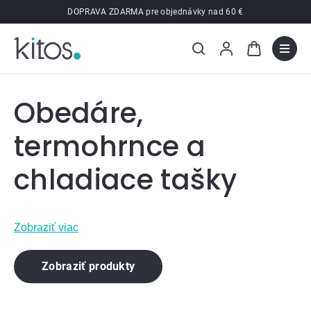
Prejsť
DOPRAVA ZDARMA pre objednávky nad 60 €
na
obsah
Obedáre,
termohrnce a
chladiace tašky
Zobraziť viac
Zobraziť produkty