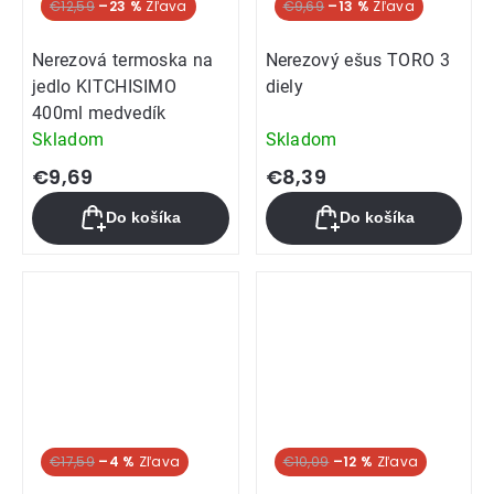
Akcia
€12,59
–23 %
€9,69
–13 %
Nerezová termoska na
Nerezový ešus TORO 3
jedlo KITCHISIMO
diely
400ml medvedík
Skladom
Skladom
€9,69
€8,39
Do košíka
Do košíka
€17,59
–4 %
€10,09
–12 %