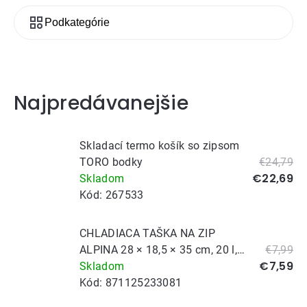
Podkategórie
Najpredávanejšie
Skladací termo košík so zipsom
TORO bodky
€24,79
€22,69
Skladom
Kód:
267533
CHLADIACA TAŠKA NA ZIP
ALPINA 28 × 18,5 × 35 cm, 20 l,
€7,99
€7,59
ASS
Skladom
Kód:
871125233081