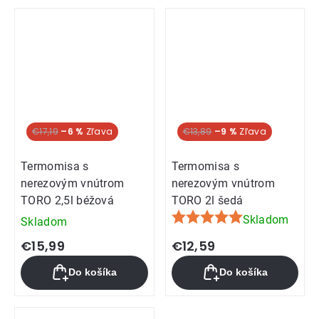
€17,19
–6 %
€13,89
–9 %
Termomisa s
Termomisa s
nerezovým vnútrom
nerezovým vnútrom
TORO 2,5l béžová
TORO 2l šedá
Skladom
Skladom
Priemerné
hodnotenie
€15,99
€12,59
produktu
Do košíka
Do košíka
je
5,0
z