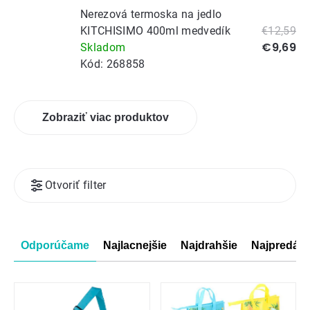
Nerezová termoska na jedlo
KITCHISIMO 400ml medvedík
€12,59
€9,69
Skladom
Kód:
268858
Zobraziť viac produktov
Výpis
Otvoriť filter
produktov
Radenie
Odporúčame
Najlacnejšie
Najdrahšie
Najpredáva
produktov