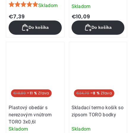
Skladom
Skladom
Priemerné
hodnotenie
€7,39
€10,09
produktu
Do košíka
Do košíka
je
5,0
z
5
hviezdičiek.
€18,89
–11 %
€24,79
–8 %
Plastový obedár s
Skladací termo košík so
nerezovým vnútrom
zipsom TORO bodky
TORO 3x0,6l
Skladom
Skladom