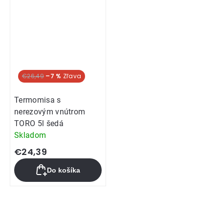
5
hviezdičiek.
€26,49
–7 %
Termomisa s
nerezovým vnútrom
TORO 5l šedá
Skladom
€24,39
Do košíka
Ovládacie