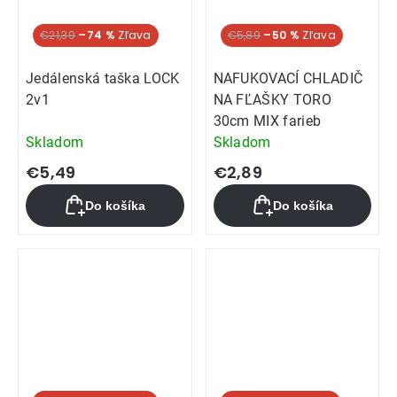
€21,39
–74 %
€5,89
–50 %
Jedálenská taška LOCK
NAFUKOVACÍ CHLADIČ
2v1
NA FĽAŠKY TORO
30cm MIX farieb
Skladom
Skladom
€5,49
€2,89
Do košíka
Do košíka