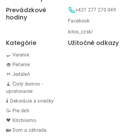
Prevádzkové
+421 277 270 049
hodiny
Facebook
kitos_czsk/
Kategórie
Užitočné odkazy
🍳 Varenie
🧁 Pečenie
🍴 Jedáleň
🧹 Čistý domov -
upratovanie
🕯 Dekorácie a sviečky
🥳 Pre deti
🖤 Kitchisimo
🏡 Dom a záhrada