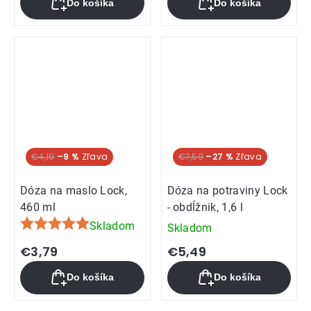
Do košíka
Do košíka
€4,19
–9 %
Akcia
€7,59
–27 %
Dóza na maslo Lock,
Dóza na potraviny Lock
460 ml
- obdĺžnik, 1,6 l
Skladom
Skladom
Priemerné
hodnotenie
€3,79
€5,49
produktu
Do košíka
Do košíka
je
5,0