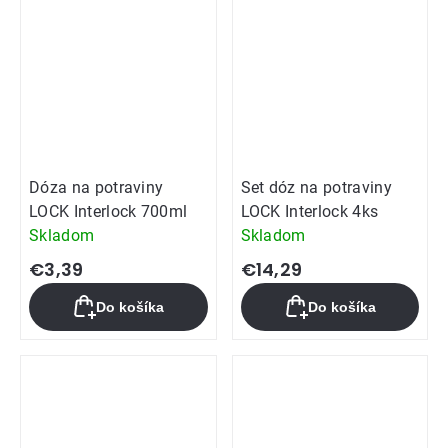
hviezdičiek.
Dóza na potraviny
Set dóz na potraviny
LOCK Interlock 700ml
LOCK Interlock 4ks
Skladom
Skladom
€3,39
€14,29
Do košíka
Do košíka