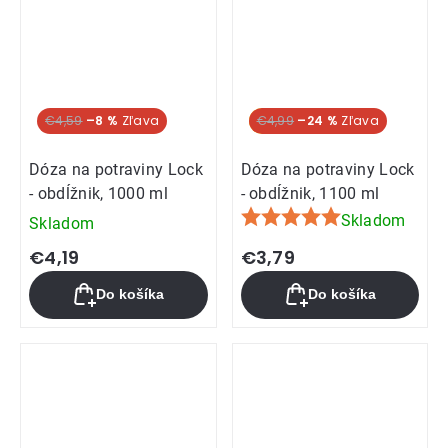
€4,59
–8 %
Akcia
€4,99
–24 %
Dóza na potraviny Lock
Dóza na potraviny Lock
- obdĺžnik, 1000 ml
- obdĺžnik, 1100 ml
Skladom
Skladom
Priemerné
hodnotenie
€4,19
€3,79
produktu
Do košíka
Do košíka
je
5,0
z
5
hviezdičiek.