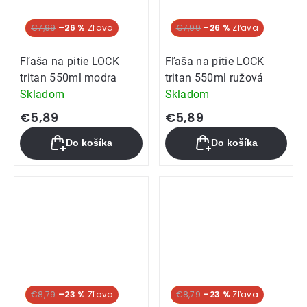
Akcia
€7,99
–26 %
Akcia
€7,99
–26 %
Fľaša na pitie LOCK
Fľaša na pitie LOCK
tritan 550ml modra
tritan 550ml ružová
Skladom
Skladom
€5,89
€5,89
Do košíka
Do košíka
Akcia
€8,79
–23 %
Akcia
€8,79
–23 %