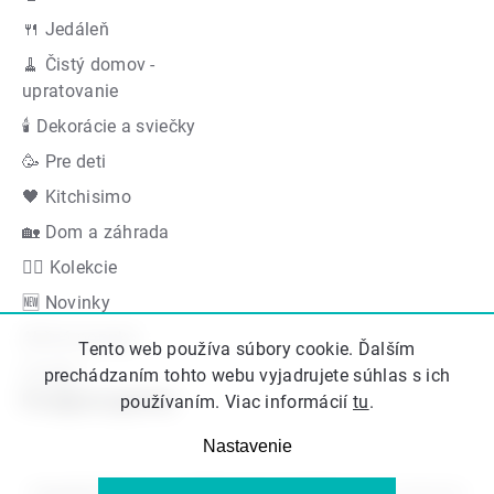
🍴 Jedáleň
🧹 Čistý domov -
upratovanie
🕯 Dekorácie a sviečky
🥳 Pre deti
🖤 Kitchisimo
🏡 Dom a záhrada
👍🏻 Kolekcie
🆕 Novinky
Akčná ponuka
Tento web používa súbory cookie. Ďalším
Značky
prechádzaním tohto webu vyjadrujete súhlas s ich
Podporujeme
používaním. Viac informácií
tu
.
Nastavenie
Copyright 2026
Kitos.sk
. Všetky práva vyhradené.
Upraviť nastavenie