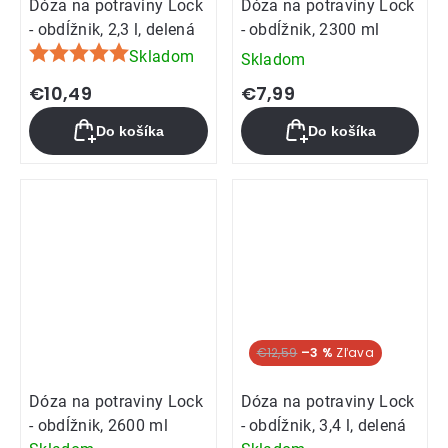
Dóza na potraviny Lock
Dóza na potraviny Lock
- obdĺžnik, 2,3 l, delená
- obdĺžnik, 2300 ml
Skladom
Skladom
Priemerné
hodnotenie
€10,49
€7,99
produktu
Do košíka
Do košíka
je
5,0
z
5
hviezdičiek.
€12,59
–3 %
Dóza na potraviny Lock
Dóza na potraviny Lock
- obdĺžnik, 2600 ml
- obdĺžnik, 3,4 l, delená