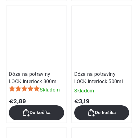
Dóza na potraviny
Dóza na potraviny
LOCK Interlock 300ml
LOCK Interlock 500ml
Skladom
Skladom
Priemerné
hodnotenie
€2,89
€3,19
produktu
Do košíka
Do košíka
je
5,0
z
5