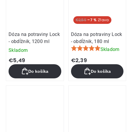
€2,59
–7 %
Dóza na potraviny Lock
Dóza na potraviny Lock
- obdĺžnik, 1200 ml
- obdĺžnik, 180 ml
Skladom
Skladom
Priemerné
hodnotenie
€5,49
€2,39
produktu
Do košíka
Do košíka
je
5,0
z
5
hviezdičiek.