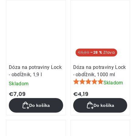
z
5
hviezdičiek.
Akcia
€5,89
–28 %
Dóza na potraviny Lock
Dóza na potraviny Lock
- obdĺžnik, 1,9 l
- obdĺžnik, 1000 ml
Skladom
Skladom
Priemerné
hodnotenie
€7,09
€4,19
produktu
Do košíka
Do košíka
je
5,0
z
5
hviezdičiek.