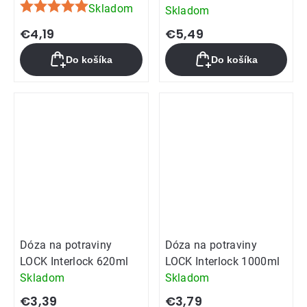
Skladom
Skladom
Priemerné
hodnotenie
€4,19
€5,49
produktu
Do košíka
Do košíka
je
5,0
z
5
hviezdičiek.
Dóza na potraviny
Dóza na potraviny
LOCK Interlock 620ml
LOCK Interlock 1000ml
Skladom
Skladom
€3,39
€3,79