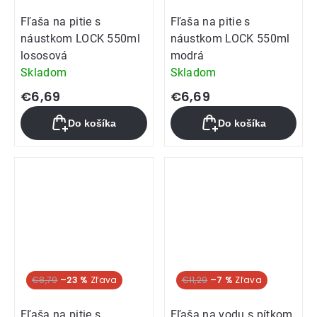
Fľaša na pitie s
Fľaša na pitie s
náustkom LOCK 550ml
náustkom LOCK 550ml
lososová
modrá
Skladom
Skladom
€6,69
€6,69
Do košíka
Do košíka
Akcia
€8,79
–23 %
€11,29
–7 %
Fľaša na pitie s
Fľaša na vodu s pítkom