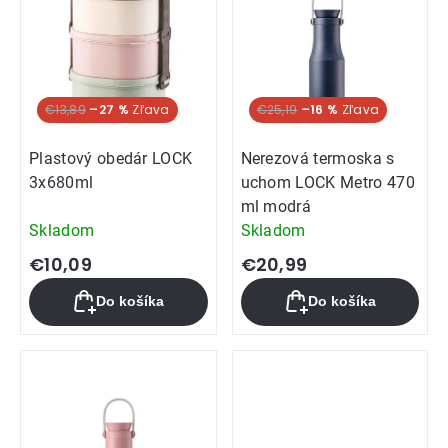
Akcia
€13,89
–27 %
€25,19
–16 %
Plastový obedár LOCK
Nerezová termoska s
3x680ml
uchom LOCK Metro 470
ml modrá
Skladom
Skladom
€10,09
€20,99
Do košíka
Do košíka