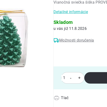
Vianočná sviečka šiška PROV
0,0
z
Detailné informácie
5
hviezdičiek.
Skladom
11.8.2026
Možnosti doručenia
Tlač