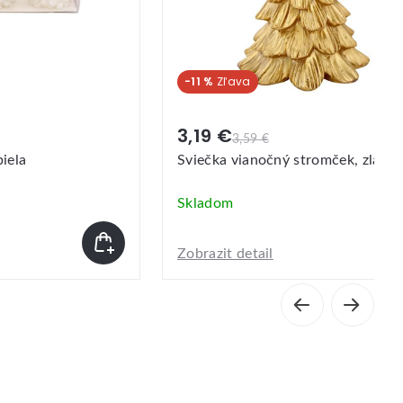
-11 %
3,19 €
3,59 €
biela
Sviečka vianočný stromček, zlatá
Skladom
Zobrazit detail