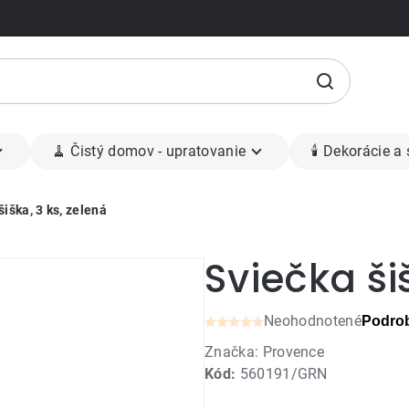
🧹 Čistý domov - upratovanie
🕯 Dekorácie a
šiška, 3 ks, zelená
Sviečka ši
Neohodnotené
Podrob
Priemerné
Značka:
Provence
hodnotenie
Kód:
560191/GRN
produktu
je