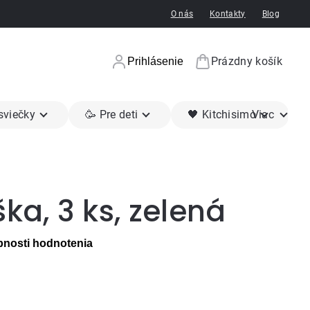
O nás
Kontakty
Blog
Prázdny košík
Prihlásenie
Nákupný koší
 sviečky
🥳 Pre deti
🖤 Kitchisimo
Viac
ška, 3 ks, zelená
nosti hodnotenia