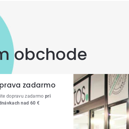
om obchode
prava zadarmo
ite dopravu zadarmo
pri
dnávkach nad 60 €