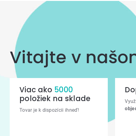
Vitajte v naš
Viac ako
5000
Do
položiek na sklade
Využ
obje
Tovar je k dispozícii ihneď!