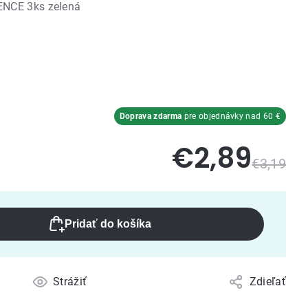
ENCE 3ks zelená
Doprava zdarma
pre objednávky nad 60 €
€2,89
€3,19
Pridať do košíka
Strážiť
Zdieľať