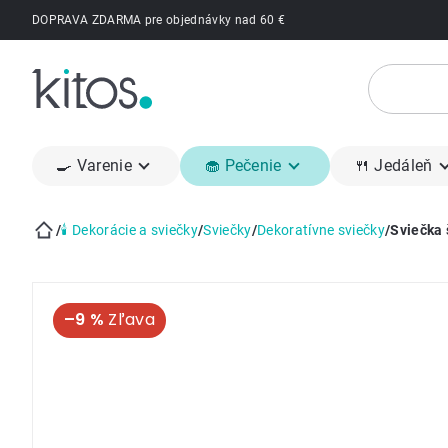
Prejsť
DOPRAVA ZDARMA pre objednávky nad 60 €
na
obsah
🍳 Varenie
🧁 Pečenie
🍴 Jedáleň
/
🕯 Dekorácie a sviečky
/
Sviečky
/
Dekoratívne sviečky
/
Sviečka 
Domov
–9 %