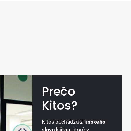
Prečo
Kitos?
Kitos pochádza z
fínskeho
slova kiitos
, ktoré
v