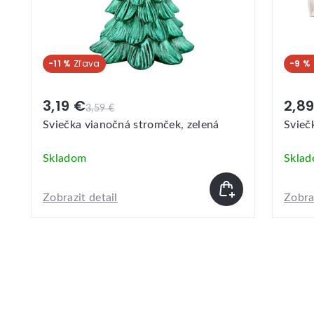
-11 %
-9 %
3,19 €
2,8
3,59 €
Sviečka vianočná stromček, zelená
Sviečk
Skladom
Skla
Zobrazit detail
Zobraz