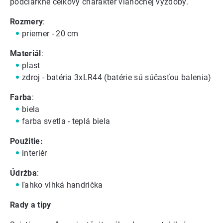
podčiarkne celkový charakter vianočnej výzdoby.
Rozmery
:
priemer - 20 cm
Materiál
:
plast
zdroj - batéria 3xLR44 (batérie sú súčasťou balenia)
Farba
:
biela
farba svetla - teplá biela
Použitie:
interiér
Údržba
:
ľahko vlhká handrička
Rady a tipy