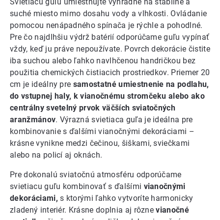
Svietiacu guľu umiestňujte výhradne na stabilné a
suché miesto mimo dosahu vody a vlhkosti. Ovládanie
pomocou nenápadného spínača je rýchle a pohodlné.
Pre čo najdlhšiu výdrž batérií odporúčame guľu vypínať
vždy, keď ju práve nepoužívate. Povrch dekorácie čistite
iba suchou alebo ľahko navlhčenou handričkou bez
použitia chemických čistiacich prostriedkov. Priemer 20
cm je ideálny pre
samostatné umiestnenie na podlahu,
do vstupnej haly, k vianočnému stromčeku alebo ako
centrálny svetelný prvok väčších sviatočných
aranžmánov
. Výrazná svietiaca guľa je ideálna pre
kombinovanie s ďalšími vianočnými dekoráciami –
krásne vynikne medzi čečinou, šiškami, sviečkami
alebo na policí aj oknách.
Pre dokonalú sviatočnú atmosféru odporúčame
svietiacu guľu kombinovať s ďalšími
vianočnými
dekoráciami,
s ktorými ľahko vytvoríte harmonicky
zladený interiér. Krásne doplnia aj rôzne
vianočné