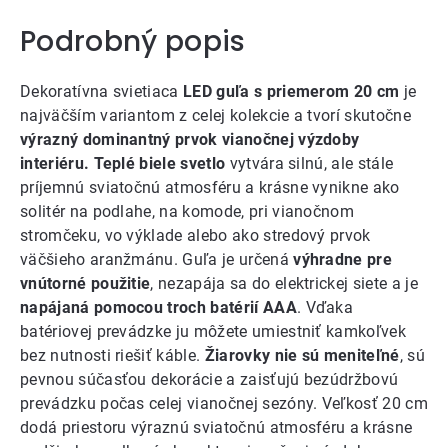
Podrobný popis
Dekoratívna svietiaca
LED guľa s priemerom 20 cm
je
najväčším variantom z celej kolekcie a tvorí skutočne
výrazný dominantný prvok vianočnej výzdoby
interiéru. Teplé biele svetlo
vytvára silnú, ale stále
príjemnú sviatočnú atmosféru a krásne vynikne ako
solitér na podlahe, na komode, pri vianočnom
stromčeku, vo výklade alebo ako stredový prvok
väčšieho aranžmánu. Guľa je určená
výhradne pre
vnútorné použitie
, nezapája sa do elektrickej siete a je
napájaná pomocou troch batérií AAA
. Vďaka
batériovej prevádzke ju môžete umiestniť kamkoľvek
bez nutnosti riešiť káble.
Žiarovky nie sú meniteľné
, sú
pevnou súčasťou dekorácie a zaisťujú bezúdržbovú
prevádzku počas celej vianočnej sezóny. Veľkosť 20 cm
dodá priestoru výraznú sviatočnú atmosféru a krásne