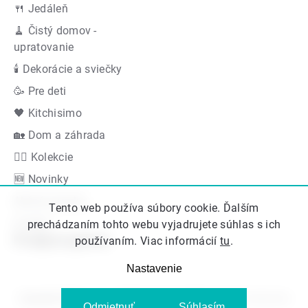
🍴 Jedáleň
🧹 Čistý domov -
upratovanie
🕯 Dekorácie a sviečky
🥳 Pre deti
🖤 Kitchisimo
🏡 Dom a záhrada
👍🏻 Kolekcie
🆕 Novinky
Akčná ponuka
Tento web používa súbory cookie. Ďalším
Značky
prechádzaním tohto webu vyjadrujete súhlas s ich
Podporujeme
používaním. Viac informácií
tu
.
Nastavenie
Copyright 2026
Kitos.sk
. Všetky práva vyhradené.
Upraviť nastavenie
Odmietnuť
Súhlasím