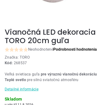
Vianočná LED dekoracia
TORO 20cm guľa
Neohodnotené
Podrobnosti hodnotenia
Priemerné
Značka:
TORO
hodnotenie
Kód:
268537
produktu
je
Veľká svietiaca guľa
pre výraznú vianočnú dekoráciu
0,0
Teplé svetlo
pre silnú sviatočnú atmosféru
z
5
Detailné informácie
hviezdičiek.
Skladom
11.8.2026