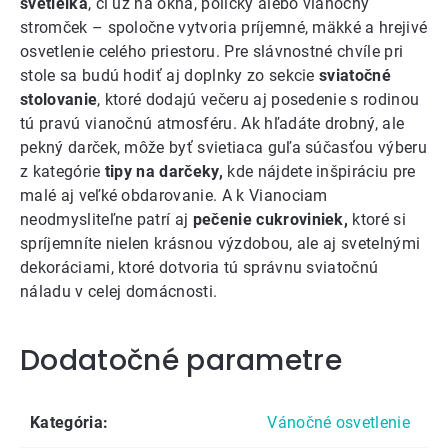
svetielka
, či už na okná, poličky alebo vianočný
stromček – spoločne vytvoria príjemné, mäkké a hrejivé
osvetlenie celého priestoru. Pre slávnostné chvíle pri
stole sa budú hodiť aj doplnky zo sekcie
sviatočné
stolovanie
, ktoré dodajú večeru aj posedenie s rodinou
tú pravú vianočnú atmosféru. Ak hľadáte drobný, ale
pekný darček, môže byť svietiaca guľa súčasťou výberu
z kategórie
tipy na darčeky,
kde nájdete inšpiráciu pre
malé aj veľké obdarovanie. A k Vianociam
neodmysliteľne patrí aj
pečenie cukroviniek,
ktoré si
spríjemníte nielen krásnou výzdobou, ale aj svetelnými
dekoráciami, ktoré dotvoria tú správnu sviatočnú
náladu v celej domácnosti.
Dodatočné parametre
Kategória
:
Vánočné osvetlenie