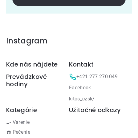
Instagram
Zápätie
Kde nás nájdete
Kontakt
Prevádzkové
+421 277 270 049
hodiny
Facebook
kitos_czsk/
Kategórie
Užitočné odkazy
🍳 Varenie
🧁 Pečenie