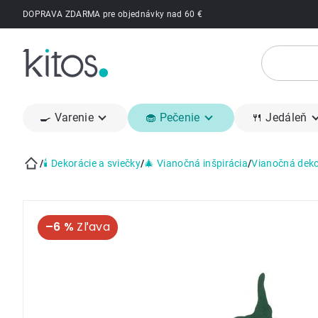
Prejsť
DOPRAVA ZDARMA pre objednávky nad 60 €
na
obsah
🍳 Varenie
🧁 Pečenie
🍴 Jedáleň
/
🕯 Dekorácie a sviečky
/
🎄 Vianočná inšpirácia
/
Vianočná deko
Domov
–6 %