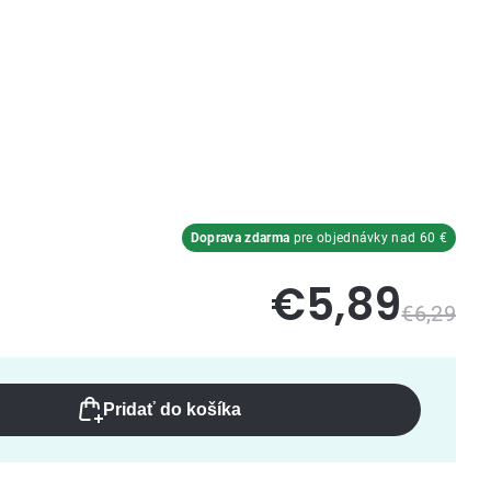
a
Doprava zdarma
pre objednávky nad 60 €
€5,89
€6,29
Pridať do košíka