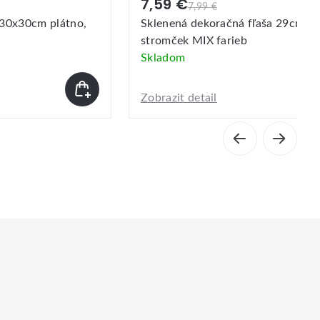
7,59 €
7,99 €
 30x30cm plátno,
Sklenená dekoračná fľaša 29cm L
stromček MIX farieb
Skladom
Zobrazit detail