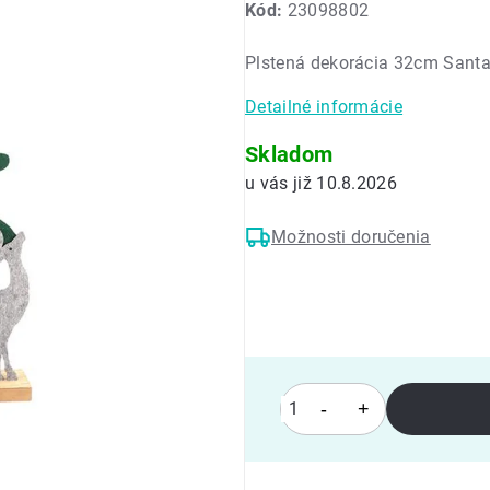
Kód:
23098802
produktu
je
Plstená dekorácia 32cm Sant
0,0
z
Detailné informácie
5
hviezdičiek.
Skladom
10.8.2026
Možnosti doručenia