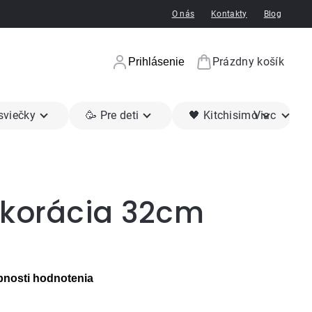
O nás
Kontakty
Blog
Prázdny košík
Prihlásenie
Nákupný koší
 sviečky
🥳 Pre deti
🖤 Kitchisimo
Viac
ekorácia 32cm
nosti hodnotenia