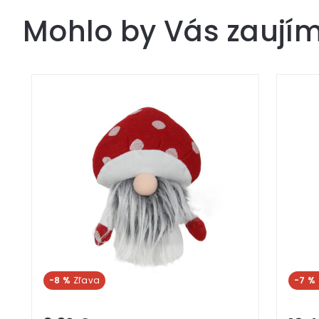
Mohlo by Vás zaují
-8 %
-7 %