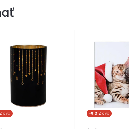
mať
-8 %