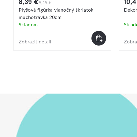
8,39 €
10,
9,19 €
Plyšová figúrka vianočný škriatok
Dekor
muchotrávka 20cm
Skladom
Skla
Zobrazit detail
Zobraz