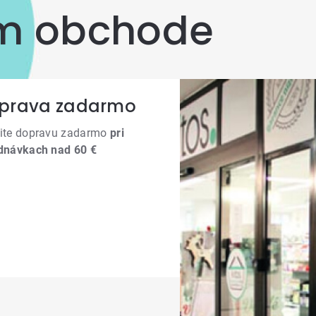
om obchode
prava zadarmo
ite dopravu zadarmo
pri
dnávkach nad 60 €