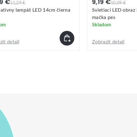
49 €
9,19 €
11,29 €
10,09 €
atívny lampáš LED 14cm čierna
Svietiaci LED obraz
mačka pes
dom
Skladom
it detail
Zobrazit detail