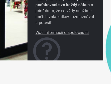
poďakovanie za každý nákup
a
prísľubom, že sa vždy snažíme
našich zákazníkov rozmaznávať
a potešiť.
Viac informácií o spoločnosti