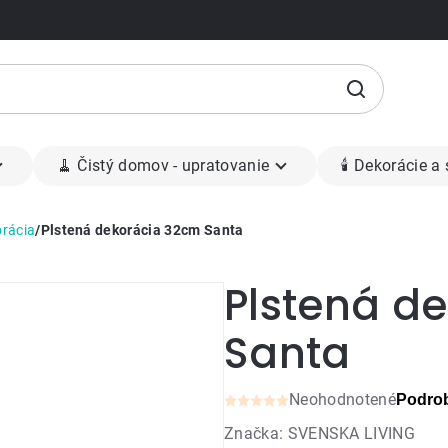
🧹 Čistý domov - upratovanie
🕯 Dekorácie a
rácia
/
Plstená dekorácia 32cm Santa
Plstená d
Santa
Neohodnotené
Podrob
Priemerné
Značka:
SVENSKA LIVING
hodnotenie