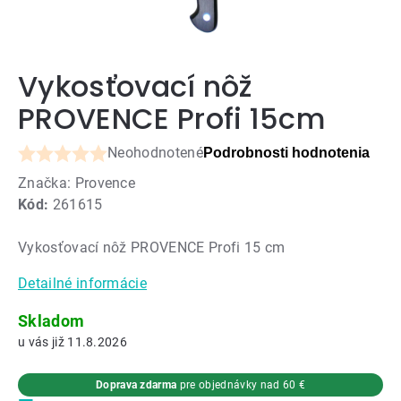
Vykosťovací nôž
PROVENCE Profi 15cm
Neohodnotené
Podrobnosti hodnotenia
Priemerné
Značka:
Provence
hodnotenie
Kód:
261615
produktu
je
Vykosťovací nôž PROVENCE Profi 15 cm
0,0
z
Detailné informácie
5
hviezdičiek.
Skladom
11.8.2026
Doprava zdarma
pre objednávky nad 60 €