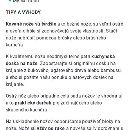
Myčka riadu
TIPY A VÝHODY
Kované nože sú tvrdšie
ako bežné nože, sú veľmi ostré
a oveľa dlhšie si zachovávajú svoje vlastnosti. Stačí
nože nabrúsiť pomocou brúsky alebo brúsneho
kameňa
K kvalitnému nožu neodmysliteľne patrí
kuchynská
doska na nože
. Zaobstarajte si originálnu
dosku na
krájanie z bukového, agátového dreva
alebo bambusu,
alebo si pozrite našu ponuku
plastových dosiek na
krájanie
.
Ostrý nôž alebo prípadne
celá sada nožov
je vhodná aj
ako
praktický darček
pre začínajúceho alebo
skúseného kuchára
Na uskladnenie nožov odporúčame používať
bloky na
nože
. Nože sú
vždy po ruke
a navyše sa (v porovnaní s