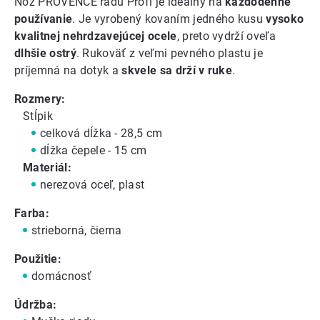
Nôž PROVENCE radu Profi je ideálny na
každodenné
používanie
. Je vyrobený kovaním jedného kusu
vysoko
kvalitnej nehrdzavejúcej ocele
, preto vydrží oveľa
dlhšie ostrý
. Rukoväť z veľmi pevného plastu je
príjemná na dotyk a
skvele sa drží v ruke
.
Rozmery:
Stĺpik
celková dĺžka - 28,5 cm
dĺžka čepele - 15 cm
Materiál:
nerezová oceľ, plast
Farba:
strieborná, čierna
Použitie:
domácnosť
Údržba: