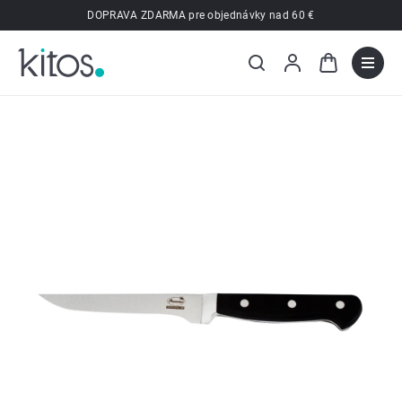
Prejsť
DOPRAVA ZDARMA pre objednávky nad 60 €
na
obsah