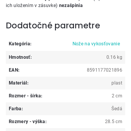
ich uložením v zásuvke)
nezašpinia
Dodatočné parametre
Kategória
:
Nože na vykosťovanie
Hmotnosť
:
0.16 kg
EAN
:
8591177021896
Materiál
:
plast
Rozmer - šírka
:
2 cm
Farba
:
Šedá
Rozmery - výška
:
28.5 cm