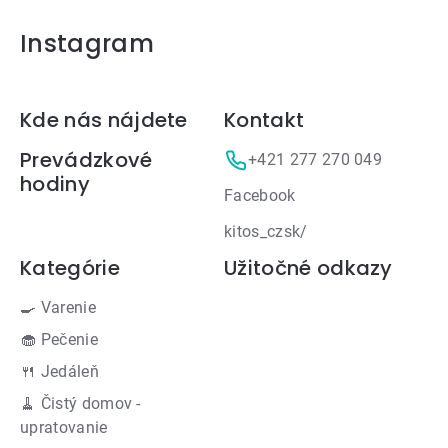
Instagram
Zápätie
Kde nás nájdete
Kontakt
Prevádzkové
+421 277 270 049
hodiny
Facebook
kitos_czsk/
Kategórie
Užitočné odkazy
🍳 Varenie
🧁 Pečenie
🍴 Jedáleň
🧹 Čistý domov -
upratovanie