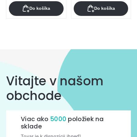
Do košíka
Do košíka
Ovládacie
prvky
výpisu
Vitajte v našom
obchode
Viac ako
5000
položiek na
sklade
Tovar je k dispozícii ihneď!