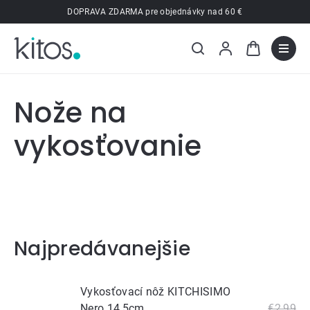
Prejsť
DOPRAVA ZDARMA pre objednávky nad 60 €
na
obsah
Nože na
vykosťovanie
Najpredávanejšie
Vykosťovací nôž KITCHISIMO
Nero 14,5cm
€2,99