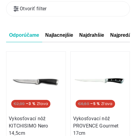
Výpis
Otvoriť filter
produktov
Radenie
Odporúčame
Najlacnejšie
Najdrahšie
Najpredáva
produktov
€2,99
–3 %
€6,69
–5 %
Vykosťovací nôž
Vykosťovací nôž
KITCHISIMO Nero
PROVENCE Gourmet
14,5cm
17cm