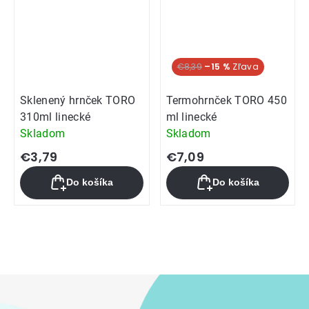
€8,39
–15 %
Sklenený hrnček TORO
Termohrnček TORO 450
310ml linecké
ml linecké
Skladom
Skladom
€3,79
€7,09
Do košíka
Do košíka
Ovládacie
prvky
výpisu