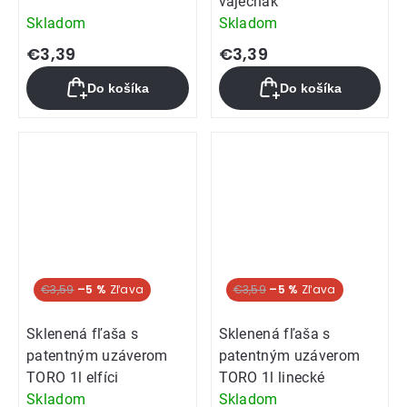
vaječňák
Skladom
Skladom
€3,39
€3,39
Do košíka
Do košíka
€3,59
–5 %
€3,59
–5 %
Sklenená fľaša s
Sklenená fľaša s
patentným uzáverom
patentným uzáverom
TORO 1l elfíci
TORO 1l linecké
Skladom
Skladom