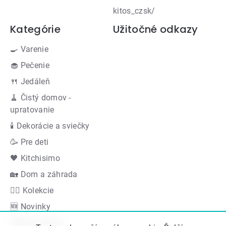
kitos_czsk/
Kategórie
Užitočné odkazy
🍳 Varenie
🧁 Pečenie
🍴 Jedáleň
🧹 Čistý domov -
upratovanie
🕯 Dekorácie a sviečky
🥳 Pre deti
🖤 Kitchisimo
🏡 Dom a záhrada
👍🏻 Kolekcie
🆕 Novinky
Akčná ponuka