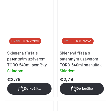
€2,99
–6 %
€2,99
–6 %
Sklenená fľaša s
Sklenená fľaša s
patentným uzáverom
patentným uzáverom
TORO 540ml perníčky
TORO 540ml snehuliak
Skladom
Skladom
€2,79
€2,79
Do košíka
Do košíka