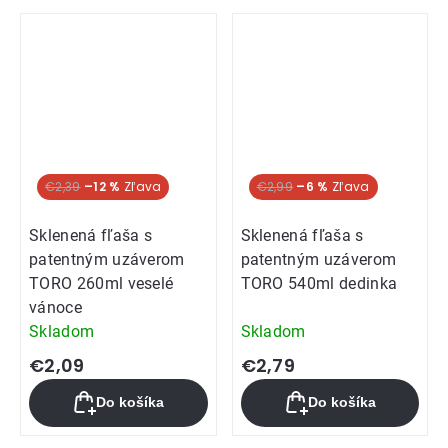
€2,39
–12 %
€2,99
–6 %
Sklenená fľaša s
Sklenená fľaša s
patentným uzáverom
patentným uzáverom
TORO 260ml veselé
TORO 540ml dedinka
vánoce
Skladom
Skladom
€2,09
€2,79
Do košíka
Do košíka