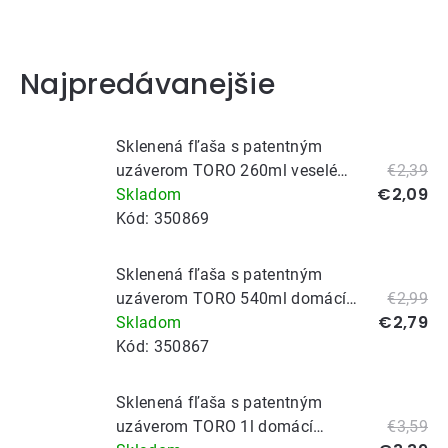
Najpredávanejšie
Sklenená fľaša s patentným
uzáverom TORO 260ml veselé
€2,39
€2,09
vánoce
Skladom
Kód:
350869
Sklenená fľaša s patentným
uzáverom TORO 540ml domácí
€2,99
€2,79
vaječňák
Skladom
Kód:
350867
Sklenená fľaša s patentným
uzáverom TORO 1l domácí
€3,59