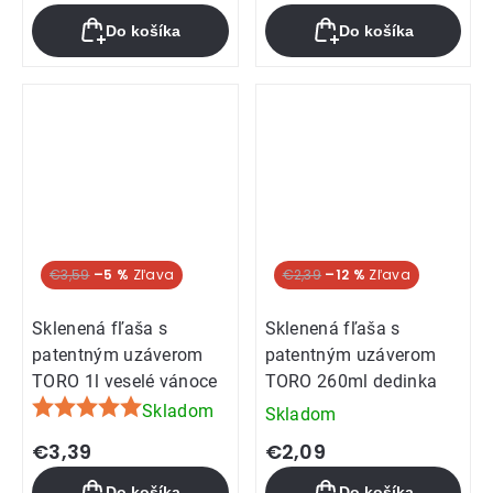
Do košíka
Do košíka
€3,59
–5 %
€2,39
–12 %
Sklenená fľaša s
Sklenená fľaša s
patentným uzáverom
patentným uzáverom
TORO 1l veselé vánoce
TORO 260ml dedinka
Skladom
Skladom
Priemerné
hodnotenie
€3,39
€2,09
produktu
Do košíka
Do košíka