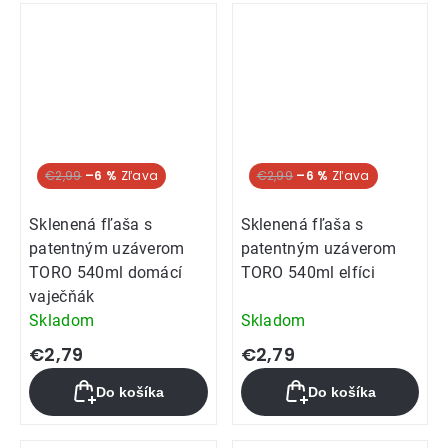
€2,99
–6 %
€2,99
–6 %
Sklenená fľaša s
Sklenená fľaša s
patentným uzáverom
patentným uzáverom
TORO 540ml domácí
TORO 540ml elfíci
vaječňák
Skladom
Skladom
€2,79
€2,79
Do košíka
Do košíka