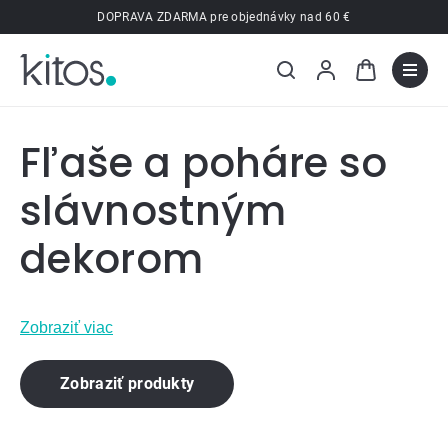
Prejsť
DOPRAVA ZDARMA pre objednávky nad 60 €
na
obsah
Fľaše a poháre so
slávnostným
dekorom
Zobraziť viac
Zobraziť produkty