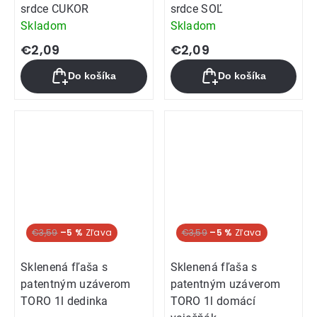
srdce CUKOR
srdce SOĽ
Skladom
Skladom
€2,09
€2,09
Do košíka
Do košíka
€3,59
–5 %
€3,59
–5 %
Sklenená fľaša s
Sklenená fľaša s
patentným uzáverom
patentným uzáverom
TORO 1l dedinka
TORO 1l domácí