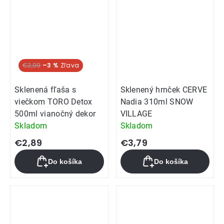
€2,99
–3 %
Sklenená fľaša s
Sklenený hrnček CERVE
viečkom TORO Detox
Nadia 310ml SNOW
500ml vianočný dekor
VILLAGE
Skladom
Skladom
€2,89
€3,79
Do košíka
Do košíka