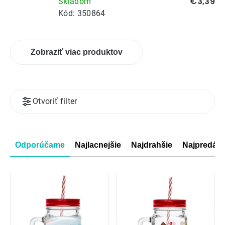
€3,39
vaječňák
Skladom
Kód:
350864
Zobraziť viac produktov
Výpis
Otvoriť filter
produktov
Radenie
Odporúčame
Najlacnejšie
Najdrahšie
Najpredáva
produktov