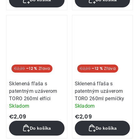
je
5,0
z
5
hviezdičiek.
€2,39
–12 %
€2,39
–12 %
Sklenená fľaša s
Sklenená fľaša s
patentným uzáverom
patentným uzáverom
TORO 260ml elfíci
TORO 260ml perníčky
Skladom
Skladom
€2,09
€2,09
Do košíka
Do košíka