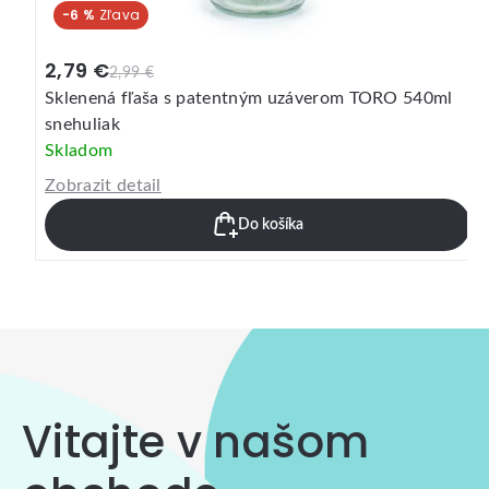
-6 %
2,79 €
2,99 €
Sklenená fľaša s patentným uzáverom TORO 540ml
snehuliak
Skladom
Zobrazit detail
Do košíka
Vitajte v našom