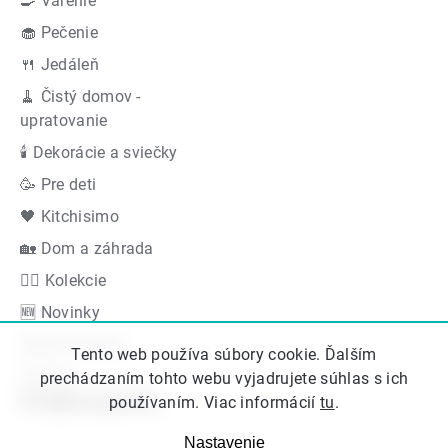
🍳 Varenie
🧁 Pečenie
🍴 Jedáleň
🧹 Čistý domov -
upratovanie
🕯 Dekorácie a sviečky
🥳 Pre deti
🖤 Kitchisimo
🏡 Dom a záhrada
👍🏻 Kolekcie
🆕 Novinky
Akčná ponuka
Tento web používa súbory cookie. Ďalším
Značky
prechádzaním tohto webu vyjadrujete súhlas s ich
Podporujeme
používaním. Viac informácií
tu
.
Nastavenie