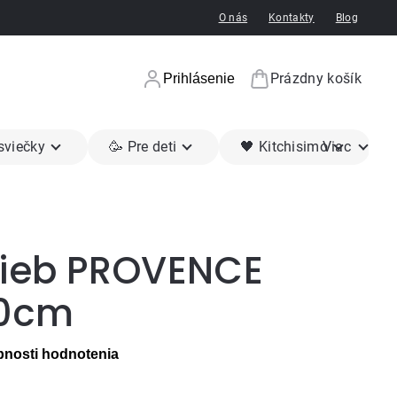
O nás
Kontakty
Blog
Prázdny košík
Prihlásenie
Nákupný koší
 sviečky
🥳 Pre deti
🖤 Kitchisimo
Viac
lieb PROVENCE
20cm
nosti hodnotenia