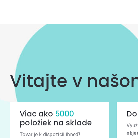
Vitajte v naš
Viac ako
5000
Do
položiek na sklade
Využ
obje
Tovar je k dispozícii ihneď!