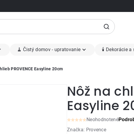
🧹 Čistý domov - upratovanie
🕯 Dekorácie a
chlieb PROVENCE Easyline 20cm
Nôž na ch
Easyline 
Neohodnotené
Podrob
Priemerné
Značka:
Provence
hodnotenie