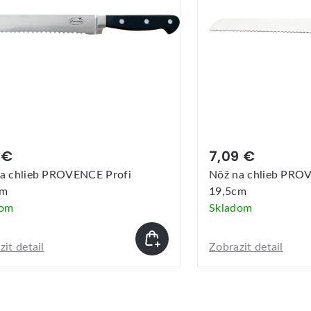
 €
7,09 €
a chlieb PROVENCE Profi
Nôž na chlieb PR
cm
19,5cm
dom
Skladom
it detail
Zobrazit detail