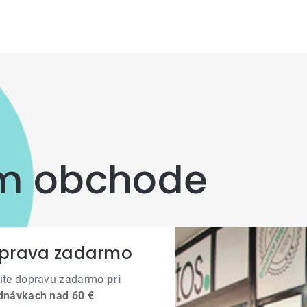
om obchode
prava zadarmo
ite dopravu zadarmo
pri
dnávkach nad 60 €