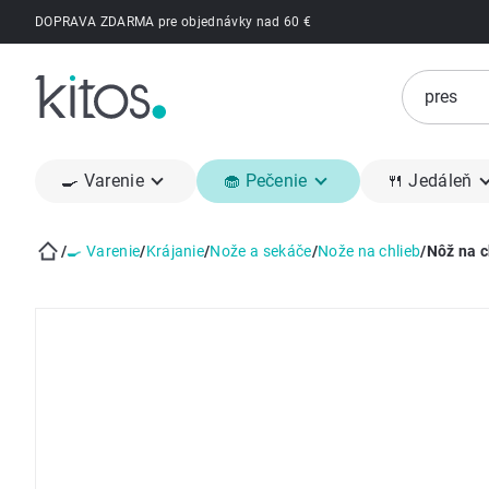
Prejsť
DOPRAVA ZDARMA pre objednávky nad 60 €
na
obsah
🍳 Varenie
🧁 Pečenie
🍴 Jedáleň
/
🍳 Varenie
/
Krájanie
/
Nože a sekáče
/
Nože na chlieb
/
Nôž na 
Domov