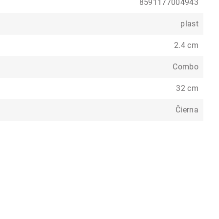
8591177004943
plast
2.4 cm
Combo
32 cm
Čierna