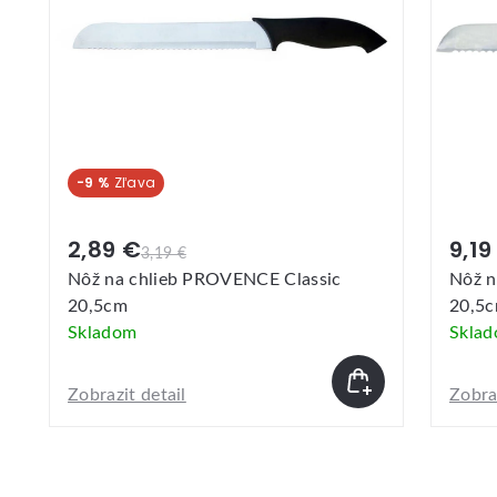
-9 %
2,89 €
9,19
3,19 €
m
Nôž na chlieb PROVENCE Classic
Nôž n
20,5cm
20,5
Skladom
Skla
Zobrazit detail
Zobraz