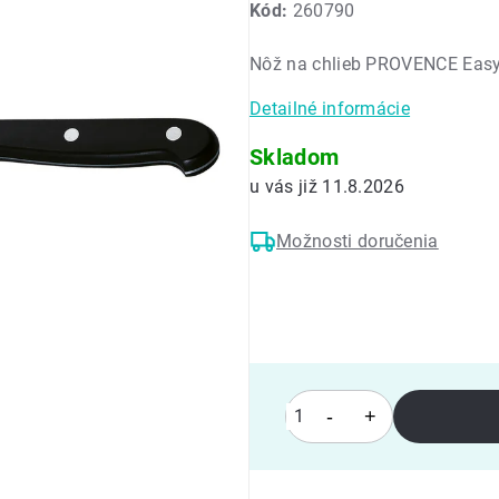
Kód:
260790
produktu
je
Nôž na chlieb PROVENCE Easy
0,0
z
Detailné informácie
5
hviezdičiek.
Skladom
11.8.2026
Možnosti doručenia