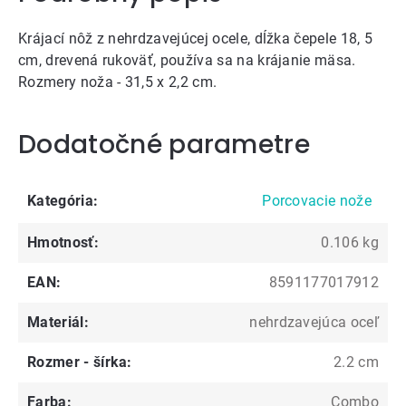
Krájací nôž z nehrdzavejúcej ocele, dĺžka čepele 18, 5
cm, drevená rukoväť, používa sa na krájanie mäsa.
Rozmery noža - 31,5 x 2,2 cm.
Dodatočné parametre
Kategória
:
Porcovacie nože
Hmotnosť
:
0.106 kg
EAN
:
8591177017912
Materiál
:
nehrdzavejúca oceľ
Rozmer - šírka
:
2.2 cm
Farba
:
Combo