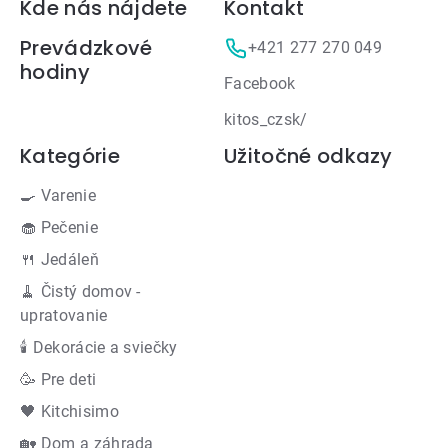
Zápätie
Kde nás nájdete
Kontakt
Prevádzkové
+421 277 270 049
hodiny
Facebook
kitos_czsk/
Kategórie
Užitočné odkazy
🍳 Varenie
🧁 Pečenie
🍴 Jedáleň
🧹 Čistý domov -
upratovanie
🕯 Dekorácie a sviečky
🥳 Pre deti
🖤 Kitchisimo
🏡 Dom a záhrada