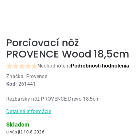
Porciovací nôž
PROVENCE Wood 18,5cm
Neohodnotené
Podrobnosti hodnotenia
Priemerné
Značka:
Provence
hodnotenie
Kód:
261441
produktu
je
Rezbársky nôž PROVENCE Drevo 18,5cm
0,0
z
Detailné informácie
5
hviezdičiek.
Skladom
10.8.2026