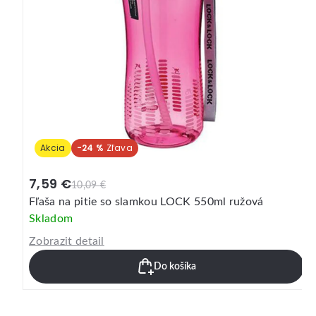
Akcia
-24 %
7,59 €
10,09 €
Fľaša na pitie so slamkou LOCK 550ml ružová
Skladom
Zobrazit detail
Do košíka