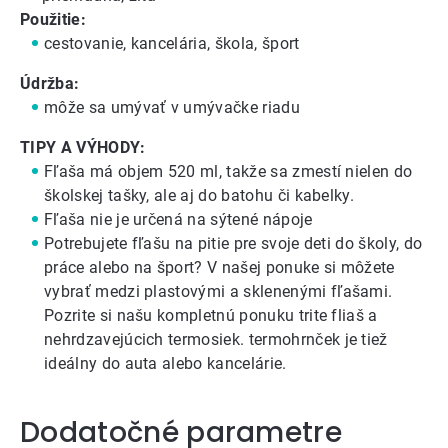
Použitie:
cestovanie, kancelária, škola, šport
Údržba:
môže sa umývať v umývačke riadu
TIPY A VÝHODY:
Fľaša má objem 520 ml, takže sa zmestí nielen do
školskej tašky, ale aj do batohu či kabelky.
Fľaša nie je určená na sýtené nápoje
Potrebujete fľašu na pitie pre svoje deti do školy, do
práce alebo na šport? V našej ponuke si môžete
vybrať medzi
plastovými
a
sklenenými
fľašami.
Pozrite si našu kompletnú ponuku
trite fliaš
a
nehrdzavejúcich termosiek
.
termohrnček
je tiež
ideálny do auta alebo kancelárie.
Dodatočné parametre