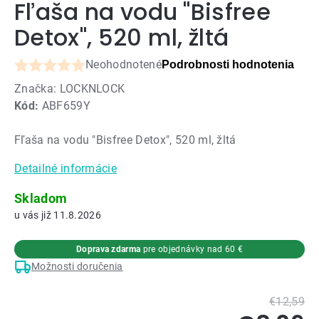
Fľaša na vodu "Bisfree
Detox", 520 ml, žltá
Neohodnotené
Podrobnosti hodnotenia
Priemerné
Značka:
LOCKNLOCK
hodnotenie
Kód:
ABF659Y
produktu
je
Fľaša na vodu "Bisfree Detox", 520 ml, žltá
0,0
z
Detailné informácie
5
hviezdičiek.
Skladom
11.8.2026
Doprava zdarma
pre objednávky nad 60 €
Možnosti doručenia
€12,59