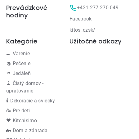
Prevádzkové
+421 277 270 049
hodiny
Facebook
kitos_czsk/
Kategórie
Užitočné odkazy
🍳 Varenie
🧁 Pečenie
🍴 Jedáleň
🧹 Čistý domov -
upratovanie
🕯 Dekorácie a sviečky
🥳 Pre deti
🖤 Kitchisimo
🏡 Dom a záhrada