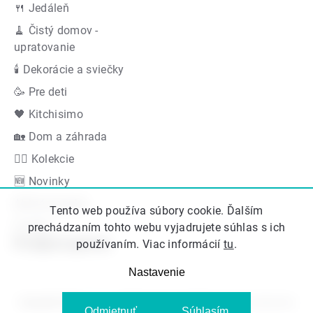
🍴 Jedáleň
🧹 Čistý domov -
upratovanie
🕯 Dekorácie a sviečky
🥳 Pre deti
🖤 Kitchisimo
🏡 Dom a záhrada
👍🏻 Kolekcie
🆕 Novinky
Akčná ponuka
Tento web používa súbory cookie. Ďalším
Značky
prechádzaním tohto webu vyjadrujete súhlas s ich
Podporujeme
používaním. Viac informácií
tu
.
Nastavenie
Copyright 2026
Kitos.sk
. Všetky práva vyhradené.
Upraviť nastavenie
Odmietnuť
Súhlasím