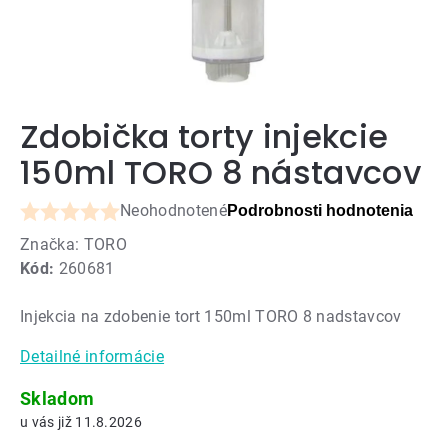
Zdobička torty injekcie
150ml TORO 8 nástavcov
Neohodnotené
Podrobnosti hodnotenia
Priemerné
Značka:
TORO
hodnotenie
Kód:
260681
produktu
je
Injekcia na zdobenie tort 150ml TORO 8 nadstavcov
0,0
z
Detailné informácie
5
hviezdičiek.
Skladom
11.8.2026