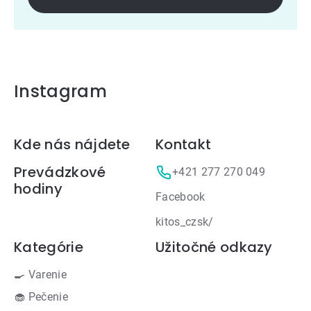
Instagram
Zápätie
Kde nás nájdete
Kontakt
Prevádzkové
+421 277 270 049
hodiny
Facebook
kitos_czsk/
Kategórie
Užitočné odkazy
🍳 Varenie
🧁 Pečenie