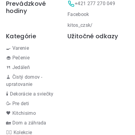
Prevádzkové
+421 277 270 049
hodiny
Facebook
kitos_czsk/
Kategórie
Užitočné odkazy
🍳 Varenie
🧁 Pečenie
🍴 Jedáleň
🧹 Čistý domov -
upratovanie
🕯 Dekorácie a sviečky
🥳 Pre deti
🖤 Kitchisimo
🏡 Dom a záhrada
👍🏻 Kolekcie