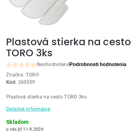
Plastová stierka na cesto
TORO 3ks
Neohodnotené
Podrobnosti hodnotenia
Priemerné
Značka:
TORO
hodnotenie
Kód:
260059
produktu
je
Plastová stierka na cesto TORO 3ks
0,0
z
Detailné informácie
5
hviezdičiek.
Skladom
11.8.2026