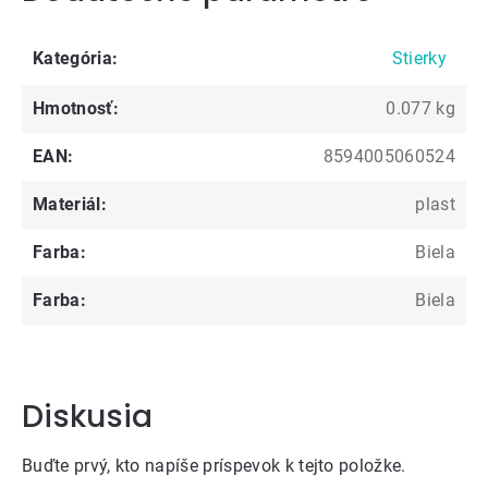
Kategória
:
Stierky
Hmotnosť
:
0.077 kg
EAN
:
8594005060524
Materiál
:
plast
Farba
:
Biela
Farba
:
Biela
Diskusia
Buďte prvý, kto napíše príspevok k tejto položke.