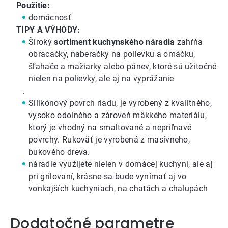
Použitie:
domácnosť
TIPY A VÝHODY:
Široký
sortiment kuchynského náradia
zahŕňa
obracačky
,
naberačky na polievku
a omáčku,
šľahače a mažiarky
alebo
pánev
, ktoré sú užitočné
nielen na polievky, ale aj na vyprážanie
.
Silikónový povrch riadu, je vyrobený z kvalitného,
vysoko odolného a zároveň mäkkého materiálu,
ktorý je vhodný na smaltované a nepriľnavé
povrchy. Rukoväť je vyrobená z masívneho,
bukového dreva.
náradie využijete nielen v domácej kuchyni, ale aj
pri grilovaní, krásne sa bude vynímať aj vo
vonkajších kuchyniach, na chatách a chalupách
Dodatočné parametre