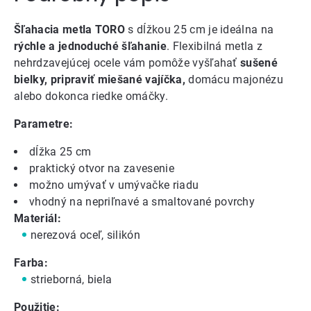
Šľahacia metla TORO
s dĺžkou 25 cm je ideálna na
rýchle a jednoduché šľahanie
. Flexibilná metla z
nehrdzavejúcej ocele vám pomôže vyšľahať
sušené
bielky, pripraviť miešané vajíčka,
domácu majonézu
alebo dokonca riedke omáčky.
Parametre:
dĺžka 25 cm
praktický otvor na zavesenie
možno umývať v umývačke riadu
vhodný na nepriľnavé a smaltované povrchy
Materiál:
nerezová oceľ, silikón
Farba:
strieborná, biela
Použitie: