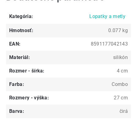
Kategória
:
Lopatky a metly
Hmotnosť
:
0.077 kg
EAN
:
8591177042143
Materiál
:
silikón
Rozmer - šírka
:
4 cm
Farba
:
Combo
Rozmery - výška
:
27 cm
Barva
:
čirá