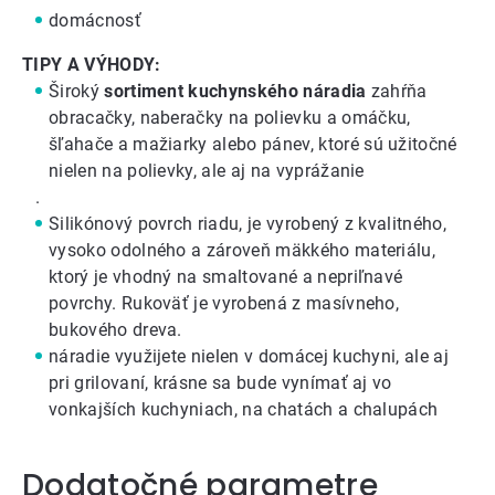
domácnosť
TIPY A VÝHODY:
Široký
sortiment kuchynského náradia
zahŕňa
obracačky
,
naberačky na polievku
a omáčku,
šľahače a mažiarky
alebo
pánev
, ktoré sú užitočné
nielen na polievky, ale aj na vyprážanie
.
Silikónový povrch riadu, je vyrobený z kvalitného,
vysoko odolného a zároveň mäkkého materiálu,
ktorý je vhodný na smaltované a nepriľnavé
povrchy. Rukoväť je vyrobená z masívneho,
bukového dreva.
náradie využijete nielen v domácej kuchyni, ale aj
pri grilovaní, krásne sa bude vynímať aj vo
vonkajších kuchyniach, na chatách a chalupách
Dodatočné parametre