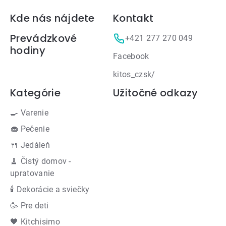
Zápätie
Kde nás nájdete
Kontakt
Prevádzkové
+421 277 270 049
hodiny
Facebook
kitos_czsk/
Kategórie
Užitočné odkazy
🍳 Varenie
🧁 Pečenie
🍴 Jedáleň
🧹 Čistý domov -
upratovanie
🕯 Dekorácie a sviečky
🥳 Pre deti
🖤 Kitchisimo