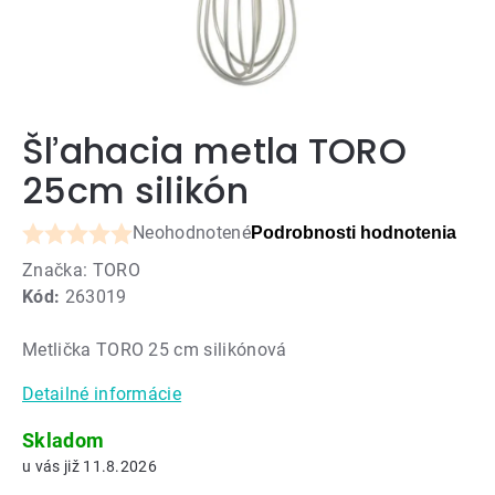
Šľahacia metla TORO
25cm silikón
Neohodnotené
Podrobnosti hodnotenia
Priemerné
Značka:
TORO
hodnotenie
Kód:
263019
produktu
je
Metlička TORO 25 cm silikónová
0,0
z
Detailné informácie
5
hviezdičiek.
Skladom
11.8.2026