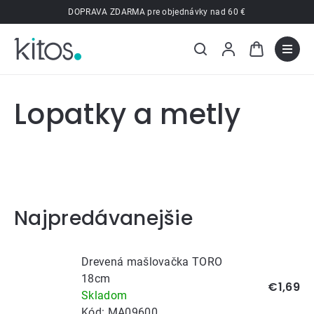
Prejsť
DOPRAVA ZDARMA pre objednávky nad 60 €
na
obsah
Lopatky a metly
Najpredávanejšie
Drevená mašlovačka TORO
18cm
€1,69
Skladom
Kód:
MA09600