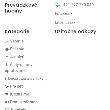
Prevádzkové
+421 277 270 049
hodiny
Facebook
kitos_czsk/
Kategórie
Užitočné odkazy
🍳 Varenie
🧁 Pečenie
🍴 Jedáleň
🧹 Čistý domov -
upratovanie
🕯 Dekorácie a sviečky
🥳 Pre deti
🖤 Kitchisimo
🏡 Dom a záhrada
👍🏻 Kolekcie