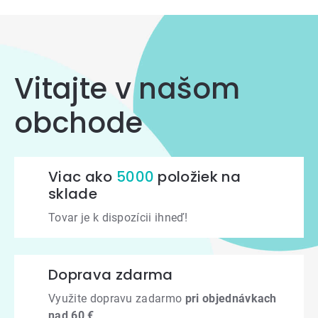
prvky
výpisu
Vitajte v našom
obchode
Viac ako
5000
položiek na
sklade
Tovar je k dispozícii ihneď!
Doprava zdarma
Využite dopravu zadarmo
pri objednávkach
nad 60 €