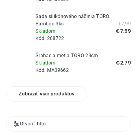
Sada silikónového náčinia TORO
Bamboo 3ks
€7,99
€7,59
Skladom
Kód:
268722
Šľahacia metla TORO 28cm
€2,79
Skladom
Kód:
MA09662
Zobraziť viac produktov
Výpis
Otvoriť filter
produktov