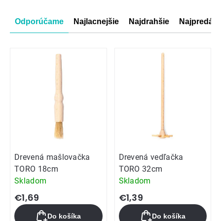
Radenie
Odporúčame
Najlacnejšie
Najdrahšie
Najpredáva
produktov
Drevená mašlovačka
Drevená vedľačka
TORO 18cm
TORO 32cm
Skladom
Skladom
€1,69
€1,39
Do košíka
Do košíka