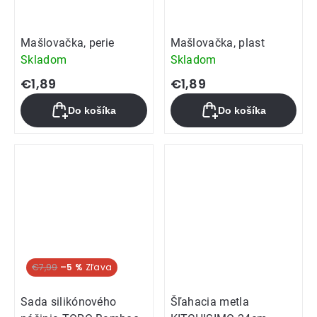
Mašlovačka, perie
Mašlovačka, plast
Skladom
Skladom
€1,89
€1,89
Do košíka
Do košíka
€7,99
–5 %
Sada silikónového
Šľahacia metla