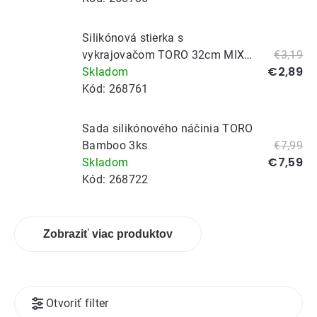
Silikónová stierka s
vykrajovačom TORO 32cm MIX
€3,19
€2,89
vianočných motívov
Skladom
Kód:
268761
Sada silikónového náčinia TORO
Bamboo 3ks
€7,99
€7,59
Skladom
Kód:
268722
Zobraziť viac produktov
Výpis
Otvoriť filter