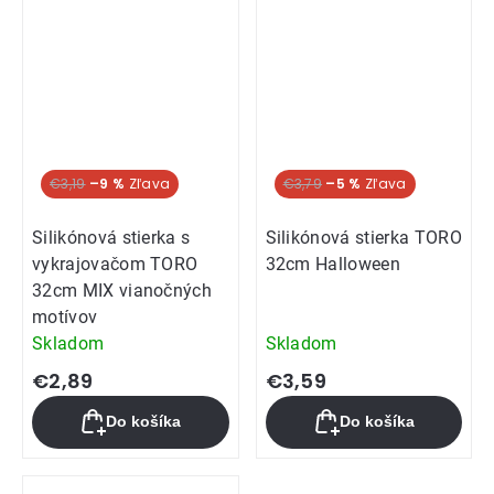
€3,19
–9 %
€3,79
–5 %
Silikónová stierka s
Silikónová stierka TORO
vykrajovačom TORO
32cm Halloween
32cm MIX vianočných
motívov
Skladom
Skladom
€2,89
€3,59
Do košíka
Do košíka