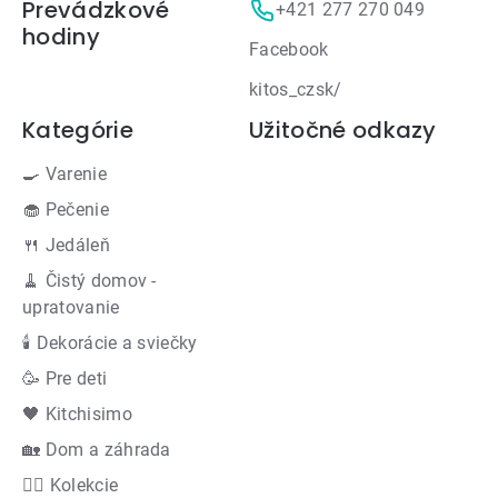
Prevádzkové
+421 277 270 049
hodiny
Facebook
kitos_czsk/
Kategórie
Užitočné odkazy
🍳 Varenie
🧁 Pečenie
🍴 Jedáleň
🧹 Čistý domov -
upratovanie
🕯 Dekorácie a sviečky
🥳 Pre deti
🖤 Kitchisimo
🏡 Dom a záhrada
👍🏻 Kolekcie