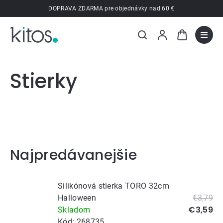
Prejsť
DOPRAVA ZDARMA pre objednávky nad 60 €
na
obsah
Stierky
Najpredávanejšie
Silikónová stierka TORO 32cm
Halloween
€3,79
€3,59
Skladom
Kód:
268735