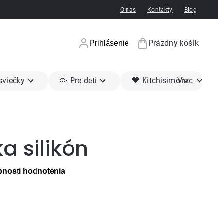
O nás
Kontakty
Blog
Prázdny košík
Prihlásenie
Nákupný koší
 sviečky
🥳 Pre deti
🖤 Kitchisimo
Viac
a silikón
nosti hodnotenia