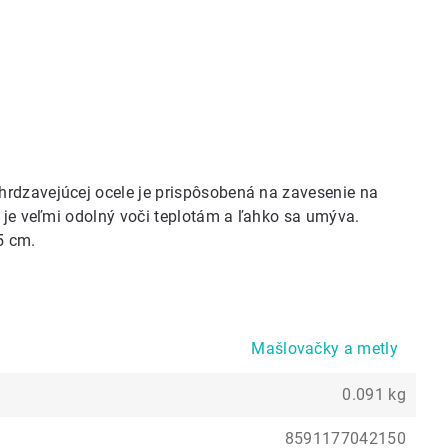
hrdzavejúcej ocele je prispôsobená na zavesenie na
ý je veľmi odolný voči teplotám a ľahko sa umýva.
5 cm.
Mašlovačky a metly
0.091 kg
8591177042150