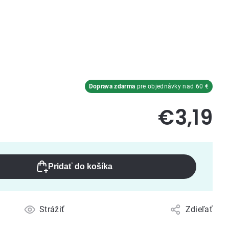
Doprava zdarma
pre objednávky nad 60 €
€3,19
Pridať do košíka
Strážiť
Zdieľať