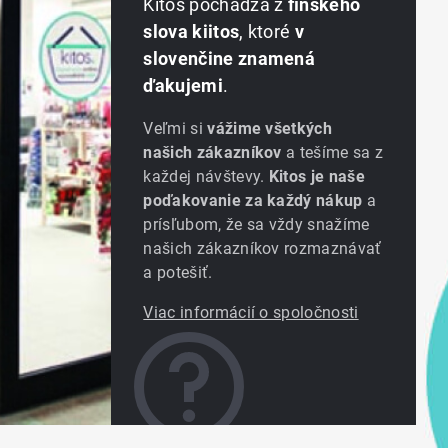
Kitos pochádza z
fínskeho
slova kiitos
, ktoré
v
slovenčine znamená
ďakujemi
.
Veľmi si
vážime všetkých
našich zákazníkov
a tešíme sa z
každej návštevy.
Kitos je naše
poďakovanie za každý nákup
a
prísľubom, že sa vždy snažíme
našich zákazníkov rozmaznávať
a potešiť.
Viac informácií o spoločnosti