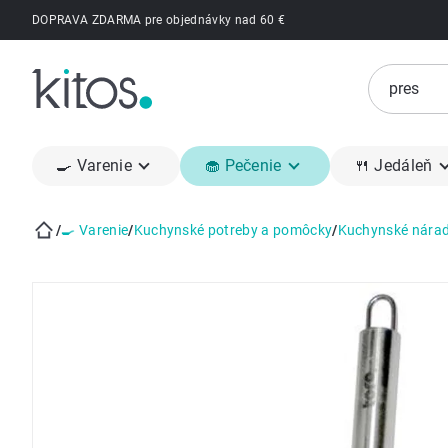
Prejsť
DOPRAVA ZDARMA pre objednávky nad 60 €
na
obsah
🍳 Varenie
🧁 Pečenie
🍴 Jedáleň
/
🍳 Varenie
/
Kuchynské potreby a pomôcky
/
Kuchynské nárad
Domov