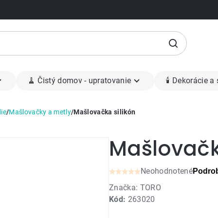
🧹 Čistý domov - upratovanie
🕯 Dekorácie a
ie
/
Mašlovačky a metly
/
Mašlovačka silikón
Mašlovačk
Neohodnotené
Podrob
Priemerné
Značka:
TORO
hodnotenie
Kód:
263020
produktu
je