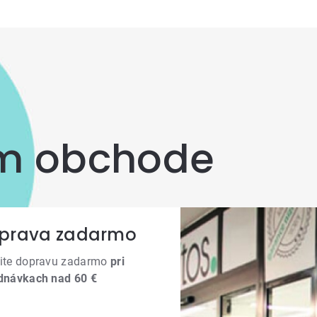
om obchode
prava zadarmo
ite dopravu zadarmo
pri
dnávkach nad 60 €