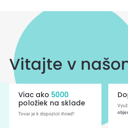
Vitajte v naš
Viac ako
5000
Do
položiek na sklade
Využ
obje
Tovar je k dispozícii ihneď!