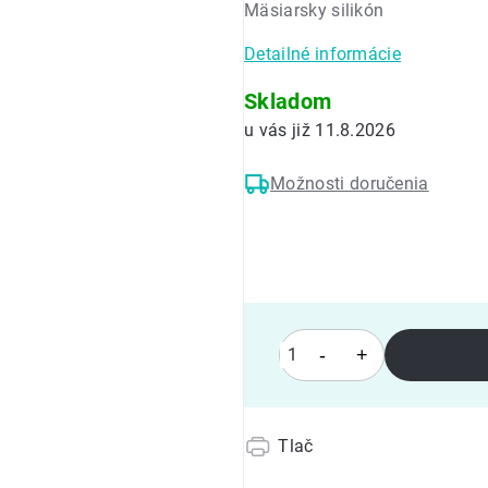
Mäsiarsky silikón
0,0
z
Detailné informácie
5
hviezdičiek.
Skladom
11.8.2026
Možnosti doručenia
Tlač