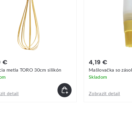
9 €
4,19 €
cia metla TORO 30cm silikón
Mašlovačka so zásob
dom
Skladom
it detail
Zobrazit detail