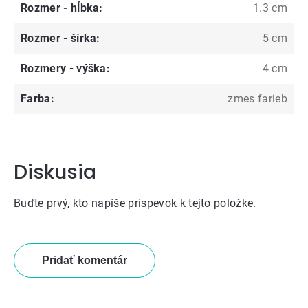
Rozmer - hĺbka
:
1.3 cm
Rozmer - šírka
:
5 cm
Rozmery - výška
:
4 cm
Farba
:
zmes farieb
Diskusia
Buďte prvý, kto napíše príspevok k tejto položke.
Pridať komentár