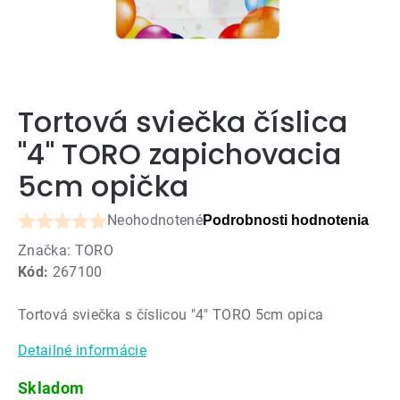
Tortová sviečka číslica
"4" TORO zapichovacia
5cm opička
Neohodnotené
Podrobnosti hodnotenia
Priemerné
Značka:
TORO
hodnotenie
Kód:
267100
produktu
je
Tortová sviečka s číslicou "4" TORO 5cm opica
0,0
z
Detailné informácie
5
hviezdičiek.
Skladom