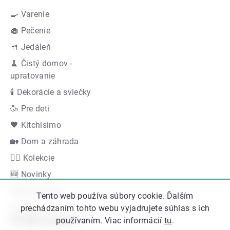
🍳 Varenie
🧁 Pečenie
🍴 Jedáleň
🧹 Čistý domov -
upratovanie
🕯 Dekorácie a sviečky
🥳 Pre deti
🖤 Kitchisimo
🏡 Dom a záhrada
👍🏻 Kolekcie
🆕 Novinky
Akčná ponuka
Tento web používa súbory cookie. Ďalším
Značky
prechádzaním tohto webu vyjadrujete súhlas s ich
Podporujeme
používaním. Viac informácií
tu
.