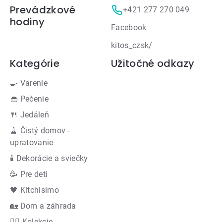
Prevádzkové
+421 277 270 049
hodiny
Facebook
kitos_czsk/
Kategórie
Užitočné odkazy
🍳 Varenie
🧁 Pečenie
🍴 Jedáleň
🧹 Čistý domov -
upratovanie
🕯 Dekorácie a sviečky
🥳 Pre deti
🖤 Kitchisimo
🏡 Dom a záhrada
👍🏻 Kolekcie