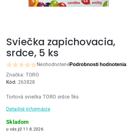
Sviečka zapichovacia,
srdce, 5 ks
Neohodnotené
Podrobnosti hodnotenia
Priemerné
Značka:
TORO
hodnotenie
Kód:
263828
produktu
je
Tortová sviečka TORO srdce 5ks
0,0
z
Detailné informácie
5
hviezdičiek.
Skladom
11.8.2026