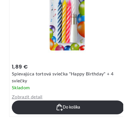
1,39 €
Sviečky na tortu, nesfúknuteľné + držiaky 12 ks
Skladom
Zobrazit detail
Do košíka