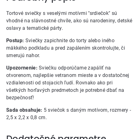
Tortové sviečky s veselými motívmi "srdiečok" sú
vhodné na slávnostné chvíle, ako sú narodeniny, detské
oslavy a tematické párty.
Postup:
Sviečky zapichnite do torty alebo iného
mäkkého podkladu a pred zapálením skontrolujte, či
smerujú nahor.
Upozornenie:
Sviečku odporúčame zapáliť na
otvorenom, najlepšie vetranom mieste a v dostatočnej
vzdialenosti od stojacich ľudí. Rovnako ako pri
všetkých horľavých predmetoch je potrebné dbať na
bezpečnosť!
Sada obsahuje:
5 sviečok s daným motívom, rozmery -
2,5 x 2,2 x 0,8 cm.
Dodatočné parametre