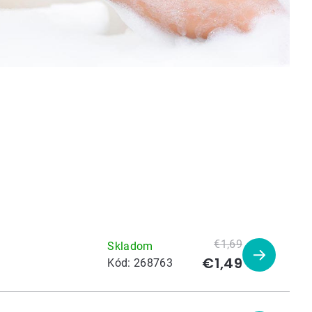
€1,69
Skladom
€1,49
Zobraziť
Kód:
268763
produkt