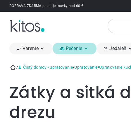
Prejsť
DOPRAVA ZDARMA pre objednávky nad 60 €
na
obsah
🍳 Varenie
🧁 Pečenie
🍴 Jedáleň
/
🧹 Čistý domov - upratovanie
/
Upratovanie
/
Upratovanie kuc
Domov
Zátky a sitká 
drezu