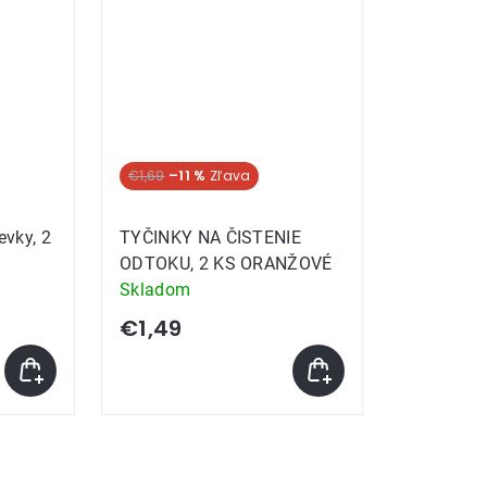
€1,69
–11 %
evky, 2
TYČINKY NA ČISTENIE
ODTOKU, 2 KS ORANŽOVÉ
Skladom
€1,49