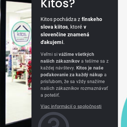
Kitos?
Kitos pochádza z
fínskeho
slova kiitos
, ktoré
v
slovenčine znamená
ďakujemi
.
Veľmi si
vážime všetkých
našich zákazníkov
a tešíme sa z
každej návštevy.
Kitos je naše
poďakovanie za každý nákup
a
prísľubom, že sa vždy snažíme
našich zákazníkov rozmaznávať
a potešiť.
Viac informácií o spoločnosti