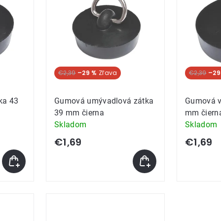
ov
€2,39
–29 %
€2,39
–29
ka 43
Gumová umývadlová zátka
Gumová v
39 mm čierna
mm čiern
Skladom
Skladom
€1,69
€1,69