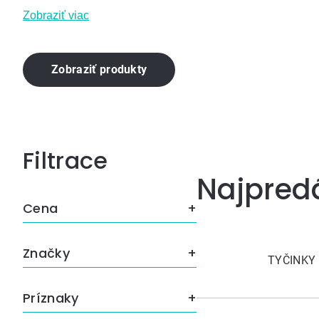
Zobraziť viac
Zobraziť produkty
Bočný
Najpred
panel
Cena
Značky
TYČINKY 
Príznaky