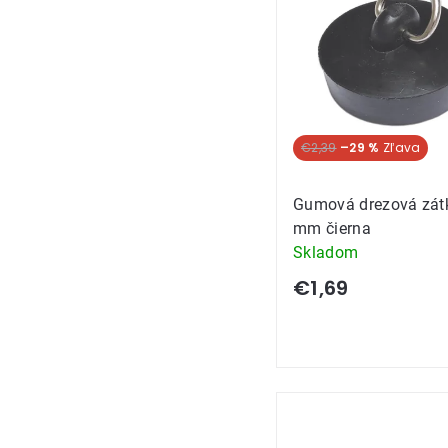
produkt
€2,39
–29 %
Gumová drezová zát
mm čierna
Skladom
€1,69