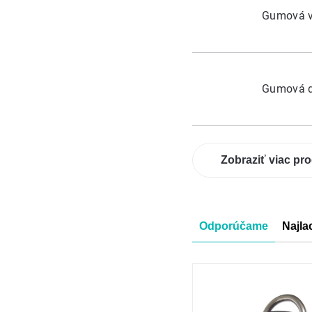
Gumová v
Gumová d
Zobraziť viac pr
Radenie
Odporúčame
Najla
produkt
Výpis