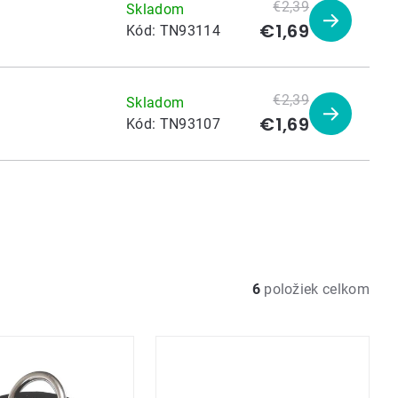
€2,39
Skladom
€1,69
Zobraziť
Kód:
TN93114
produkt
€2,39
Skladom
€1,69
Zobraziť
Kód:
TN93107
produkt
6
položiek celkom