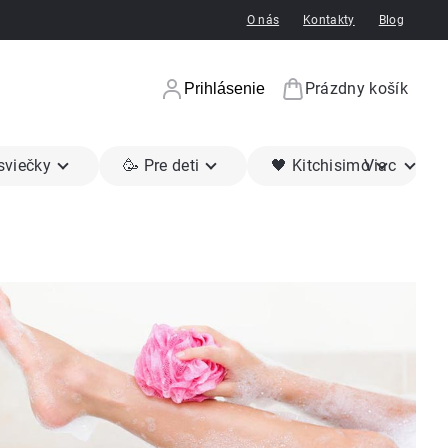
O nás
Kontakty
Blog
Prázdny košík
Prihlásenie
Nákupný koší
 sviečky
🥳 Pre deti
🖤 Kitchisimo
Viac