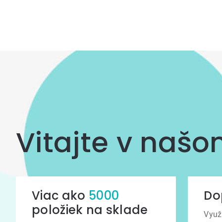
prvky
výpisu
Vitajte v naš
Viac ako
5000
Do
položiek na sklade
Využ