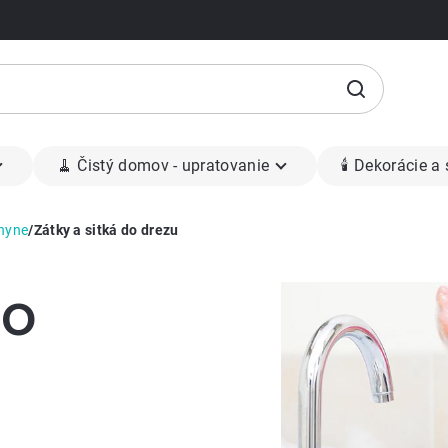
🧹 Čistý domov - upratovanie
🕯 Dekorácie a
hyne
/
Zátky a sitká do drezu
do