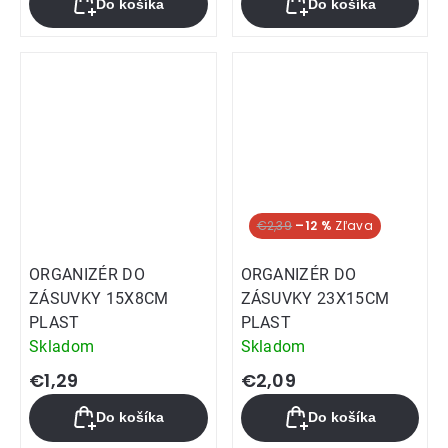
Do košíka
Do košíka
je
5,0
z
5
hviezdičiek.
€2,39
–12 %
ORGANIZÉR DO
ORGANIZÉR DO
ZÁSUVKY 15X8CM
ZÁSUVKY 23X15CM
PLAST
PLAST
Skladom
Skladom
€1,29
€2,09
Do košíka
Do košíka