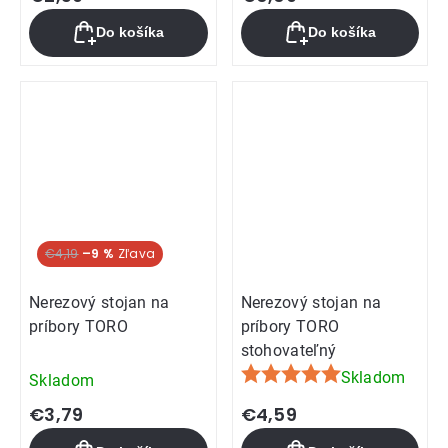
Do košíka
Do košíka
€4,19
–9 %
Nerezový stojan na
Nerezový stojan na
príbory TORO
príbory TORO
stohovateľný
Skladom
Skladom
Priemerné
hodnotenie
€3,79
€4,59
produktu