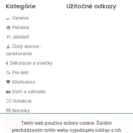
Kategórie
Užitočné odkazy
🍳 Varenie
🧁 Pečenie
🍴 Jedáleň
🧹 Čistý domov -
upratovanie
🕯 Dekorácie a sviečky
🥳 Pre deti
🖤 Kitchisimo
🏡 Dom a záhrada
👍🏻 Kolekcie
🆕 Novinky
Akčná ponuka
Tento web používa súbory cookie. Ďalším
Značky
prechádzaním tohto webu vyjadrujete súhlas s ich