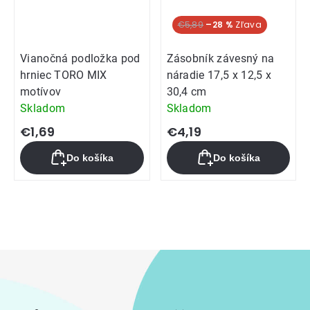
€5,89
–28 %
Vianočná podložka pod
Zásobník závesný na
hrniec TORO MIX
náradie 17,5 x 12,5 x
motívov
30,4 cm
Skladom
Skladom
€1,69
€4,19
Do košíka
Do košíka
Ovládacie
prvky
výpisu