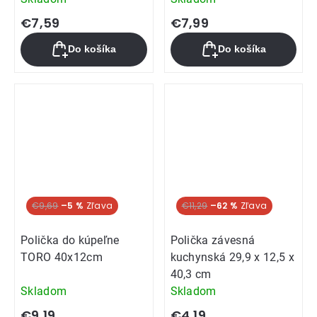
€7,59
€7,99
Do košíka
Do košíka
€9,69
–5 %
€11,29
–62 %
Polička do kúpeľne
Polička závesná
TORO 40x12cm
kuchynská 29,9 x 12,5 x
40,3 cm
Skladom
Skladom
€9,19
€4,19