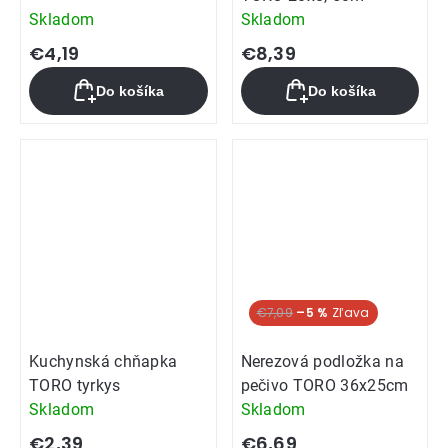
Skladom
Skladom
€4,19
€8,39
Do košíka
Do košíka
€7,09
–5 %
Kuchynská chňapka
Nerezová podložka na
TORO tyrkys
pečivo TORO 36x25cm
Skladom
Skladom
€2,39
€6,69