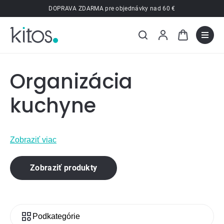
Prejsť
DOPRAVA ZDARMA pre objednávky nad 60 €
na
obsah
Organizácia
kuchyne
Zobraziť viac
Zobraziť produkty
Podkategórie