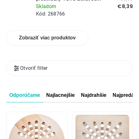
€8,39
Skladom
Kód:
268766
Zobraziť viac produktov
Výpis
Otvoriť filter
produktov
Radenie
Odporúčame
Najlacnejšie
Najdrahšie
Najpredáva
produktov