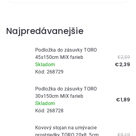
Najpredávanejšie
Podložka do zásuvky TORO
45x150cm MIX farieb
€2,59
€2,39
Skladom
Kód:
268729
Podložka do zásuvky TORO
30x150cm MIX farieb
€1,89
Skladom
Kód:
268728
Kovový stojan na umývacie
prostriedky TORO 20x8, 5cm
€9,19