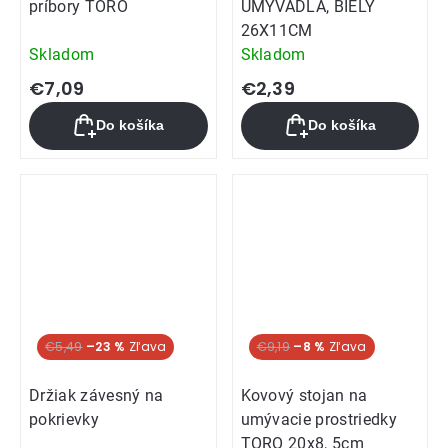
príbory TORO
UMÝVADLA, BIELY
26X11CM
Skladom
Skladom
€7,09
€2,39
Do košíka
Do košíka
€5,49
–23 %
€9,19
–8 %
Držiak závesný na
Kovový stojan na
pokrievky
umývacie prostriedky
TORO 20x8, 5cm