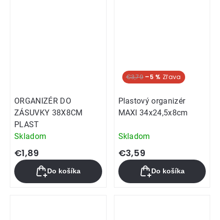
€3,79
–5 %
ORGANIZÉR DO
Plastový organizér
ZÁSUVKY 38X8CM
MAXI 34x24,5x8cm
PLAST
Skladom
Skladom
€1,89
€3,59
Do košíka
Do košíka