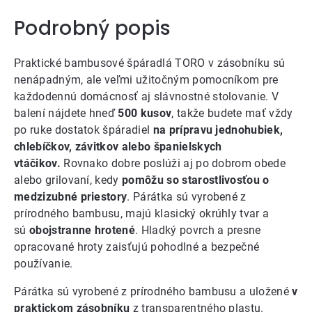
Podrobný popis
Praktické bambusové špáradlá TORO v zásobníku sú
nenápadným, ale veľmi užitočným pomocníkom pre
každodennú domácnosť aj slávnostné stolovanie. V
balení nájdete hneď
500 kusov
, takže budete mať vždy
po ruke dostatok špáradiel
na prípravu jednohubiek,
chlebíčkov, závitkov alebo španielskych
vtáčikov.
Rovnako dobre poslúži aj po dobrom obede
alebo grilovaní, kedy
pomôžu so starostlivosťou o
medzizubné priestory
. Párátka sú vyrobené z
prírodného bambusu, majú klasický okrúhly tvar a
sú
obojstranne hrotené
. Hladký povrch a presne
opracované hroty zaisťujú pohodlné a bezpečné
používanie.
Párátka sú vyrobené z prírodného bambusu a uložené
v
praktickom zásobníku
z transparentného plastu.