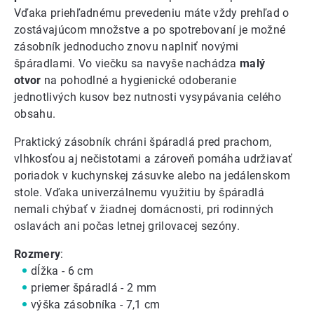
Vďaka priehľadnému prevedeniu máte vždy prehľad o
zostávajúcom množstve a po spotrebovaní je možné
zásobník jednoducho znovu naplniť novými
špáradlami. Vo viečku sa navyše nachádza
malý
otvor
na pohodlné a hygienické odoberanie
jednotlivých kusov bez nutnosti vysypávania celého
obsahu.
Praktický zásobník chráni špáradlá pred prachom,
vlhkosťou aj nečistotami a zároveň pomáha udržiavať
poriadok v kuchynskej zásuvke alebo na jedálenskom
stole. Vďaka univerzálnemu využitiu by špáradlá
nemali chýbať v žiadnej domácnosti, pri rodinných
oslavách ani počas letnej grilovacej sezóny.
Rozmery
:
dĺžka - 6 cm
priemer špáradlá - 2 mm
výška zásobníka - 7,1 cm