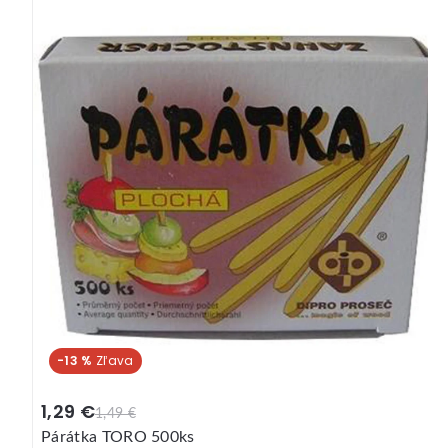
-13 %
1,29 €
1,49 €
Párátka TORO 500ks