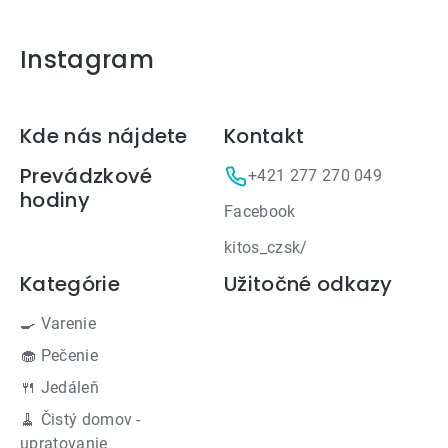
Instagram
Zápätie
Kde nás nájdete
Kontakt
Prevádzkové
+421 277 270 049
hodiny
Facebook
kitos_czsk/
Kategórie
Užitočné odkazy
🍳 Varenie
🧁 Pečenie
🍴 Jedáleň
🧹 Čistý domov -
upratovanie