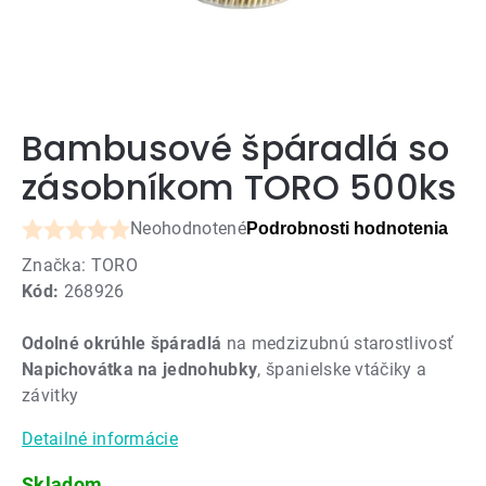
Bambusové špáradlá so
zásobníkom TORO 500ks
Neohodnotené
Podrobnosti hodnotenia
Priemerné
Značka:
TORO
hodnotenie
Kód:
268926
produktu
je
Odolné okrúhle špáradlá
na medzizubnú starostlivosť
0,0
Napichovátka na jednohubky
, španielske vtáčiky a
z
závitky
5
hviezdičiek.
Detailné informácie
Skladom