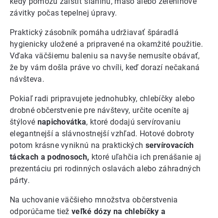
kedy pomôžu zaistiť slaninu, mäso alebo zeleninové
závitky počas tepelnej úpravy.
Praktický zásobník pomáha udržiavať špáradlá
hygienicky uložené a pripravené na okamžité použitie.
Vďaka väčšiemu baleniu sa navyše nemusíte obávať,
že by vám došla práve vo chvíli, keď dorazí nečakaná
návšteva.
Pokiaľ radi pripravujete jednohubky, chlebíčky alebo
drobné občerstvenie pre návštevy, určite oceníte aj
štýlové
napichovátka
, ktoré dodajú servírovaniu
elegantnejší a slávnostnejší vzhľad. Hotové dobroty
potom krásne vyniknú na praktických
servírovacích
táckach a podnosoch,
ktoré uľahčia ich prenášanie aj
prezentáciu pri rodinných oslavách alebo záhradných
párty.
Na uchovanie väčšieho množstva občerstvenia
odporúčame tiež
veľké dózy na chlebíčky a