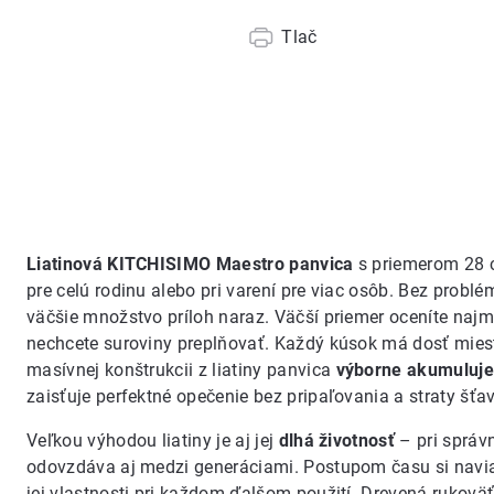
Tlač
Liatinová KITCHISIMO Maestro panvica
s priemerom 28 c
pre celú rodinu alebo pri varení pre viac osôb. Bez probl
väčšie množstvo príloh naraz. Väčší priemer oceníte najmä
nechcete suroviny preplňovať. Každý kúsok má dosť miest
masívnej konštrukcii z liatiny panvica
výborne akumuluje 
zaisťuje perfektné opečenie bez pripaľovania a straty šťav
Veľkou výhodou liatiny je aj jej
dlhá životnosť
– pri správ
odovzdáva aj medzi generáciami. Postupom času si navi
jej vlastnosti pri každom ďalšom použití. Drevená rukovä