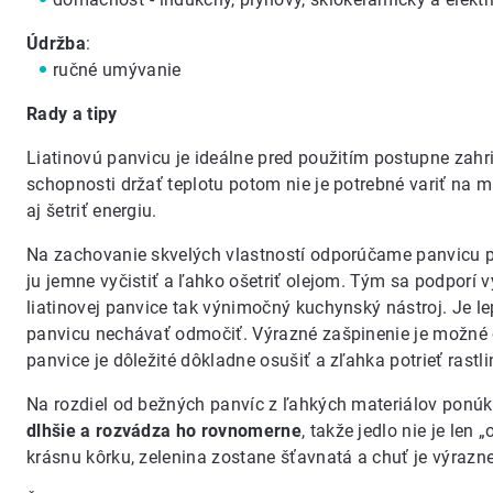
Údržba
:
ručné umývanie
Rady a tipy
Liatinovú panvicu je ideálne pred použitím postupne zahri
schopnosti držať teplotu potom nie je potrebné variť na
aj šetriť energiu.
Na zachovanie skvelých vlastností odporúčame panvicu p
ju jemne vyčistiť a ľahko ošetriť olejom. Tým sa podporí vy
liatinovej panvice tak výnimočný kuchynský nástroj. Je l
panvicu nechávať odmočiť. Výrazné zašpinenie je možné 
panvice je dôležité dôkladne osušiť a zľahka potrieť rast
Na rozdiel od bežných panvíc z ľahkých materiálov ponúka
dlhšie a rozvádza ho rovnomerne
, takže jedlo nie je le
krásnu kôrku, zelenina zostane šťavnatá a chuť je výrazne