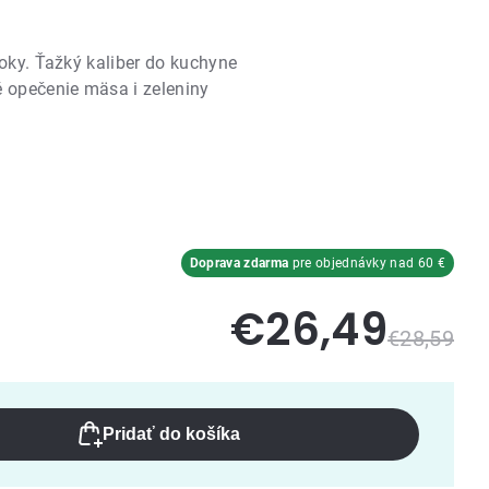
roky. Ťažký kaliber do kuchyne
 opečenie mäsa i zeleniny
Doprava zdarma
pre objednávky nad 60 €
€26,49
€28,59
Pridať do košíka