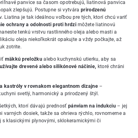
riľnavé panvice sa časom opotrebujú, liatinová panvica
 naopak zlepšujú. Postupne si vytvára
prirodzenú
 Liatina je tak ideálnou voľbou pre tých, ktorí chcú variť
ie ochrany a odolnosti proti hrdzi
môžete liatinovú
 naneste tenkú vrstvu rastlinného oleja alebo masti a
likáciu oleja niekoľkokrát opakujte a vždy počkajte, až
k zotrite.
iť
mäkkú preložku
alebo kuchynskú utierku, aby sa
užívajte drevené alebo silikónové náčinie,
ktoré chráni
 a kastróly v rovnakom elegantnom dizajne
–
uchyni svetlý, harmonický a prirodzený štýl.
etkých, ktorí dávajú prednosť
pánviam na indukciu
– jej
i varných dosiek, takže sa ohrieva rýchlo, rovnomerne a
j s klasickými plynovými, sklokeramickými či