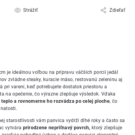
Strážiť
Zdieľať
m je ideálnou voľbou na prípravu väčších porcií jedál
émov zvládne steaky, kuracie mäso, restovanú zeleninu aj
 pri varení, keď potrebujete dostatok priestoru a
a na opečenie, čo výrazne zlepšuje výsledok. Vďaka
teplo a rovnomerne ho rozvádza po celej ploche
, čo
natosti.
nej starostlivosti vám panvica vydrží dlhé roky a často sa
ac vytvára
prirodzene nepriľnavý povrch,
ktorý zlepšuje
ť zaisťuje pohodlný úchop a dodáva panvici elegantný