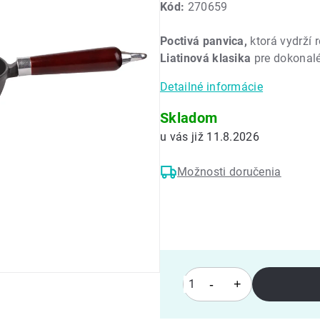
Kód:
270659
produktu
je
Poctivá panvica,
ktorá vydrží 
0,0
Liatinová klasika
pre dokonalé
z
5
Detailné informácie
hviezdičiek.
Skladom
11.8.2026
Možnosti doručenia