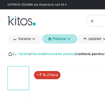
Prejsť
DOPRAVA ZDARMA pre objednávky nad 60 €
na
obsah
🍳 Varenie
🧁 Pečenie
🍴 Jedáleň
/
🍳 Varenie
/
Panvice
/
Univerzálne panvice
/
Liatinová panvic
Domov
–7 %