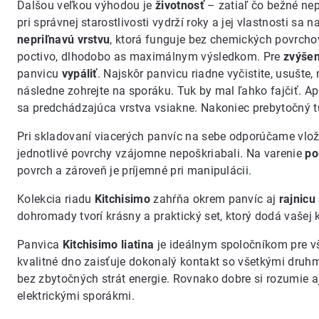
Ďalšou veľkou výhodou je
životnosť
– zatiaľ čo bežné nep
pri správnej starostlivosti vydrží roky a jej vlastnosti sa
nepriľnavú vrstvu
, ktorá funguje bez chemických povrchov.
poctivo, dlhodobo as maximálnym výsledkom. Pre
zvýšen
panvicu
vypáliť
. Najskôr panvicu riadne vyčistite, usušte,
následne zohrejte na sporáku. Tuk by mal ľahko fajčiť. Ap
sa predchádzajúca vrstva vsiakne. Nakoniec prebytočný tu
Pri skladovaní viacerých panvíc na sebe odporúčame vlož
jednotlivé povrchy vzájomne nepoškriabali. Na varenie
po
povrch a zároveň je príjemné pri manipulácii.
Kolekcia riadu
Kitchisimo
zahŕňa okrem panvíc aj
rajnicu
dohromady tvorí krásny a praktický set, ktorý dodá vašej k
Panvica
Kitchisimo liatina
je ideálnym spoločníkom pre vš
kvalitné dno zaisťuje dokonalý kontakt so všetkými druhm
bez zbytočných strát energie. Rovnako dobre si rozumie a
elektrickými sporákmi.