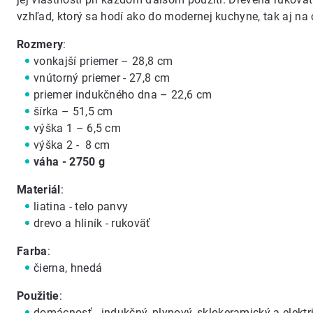
vzhľad, ktorý sa hodí ako do modernej kuchyne, tak aj na
Rozmery
:
vonkajší priemer – 28,8 cm
vnútorný priemer - 27,8 cm
priemer indukčného dna – 22,6 cm
šírka – 51,5 cm
výška 1 – 6,5 cm
výška 2 - 8 cm
váha - 2750 g
Materiál
:
liatina - telo panvy
drevo a hliník - rukoväť
Farba
:
čierna, hnedá
Použitie
:
domácnosť - indukčný, plynový, sklokeramický a elektr