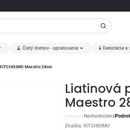
🧹 Čistý domov - upratovanie
🕯 Dekorácie a
a KITCHISIMO Maestro 28cm
Liatinová
Maestro 
Neohodnotené
Podrob
Priemerné
Značka:
KITCHISIMO
hodnotenie