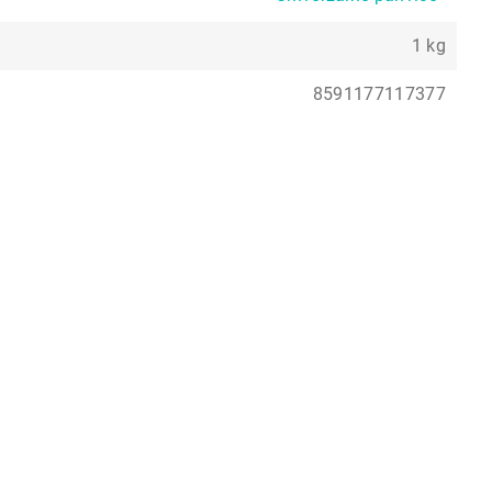
1 kg
8591177117377