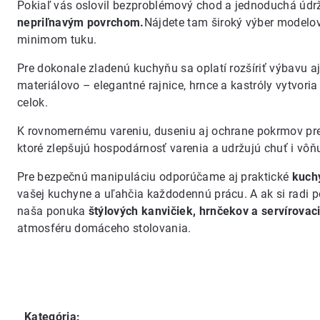
Pokiaľ vás oslovil bezproblémový chod a jednoduchá údr
nepriľnavým povrchom.
Nájdete tam široký výber modelov
minimom tuku.
Pre dokonale zladenú kuchyňu sa oplatí rozšíriť výbavu aj
materiálovo – elegantné rajnice, hrnce a kastróly vytvori
celok.
K rovnomernému vareniu, duseniu aj ochrane pokrmov pre
ktoré zlepšujú hospodárnosť varenia a udržujú chuť i vôň
Pre bezpečnú manipuláciu odporúčame aj praktické
kuch
vašej kuchyne a uľahčia každodennú prácu. A ak si radi po
naša ponuka
štýlových kanvičiek, hrnčekov a servírovac
atmosféru domáceho stolovania.
Kategória
: