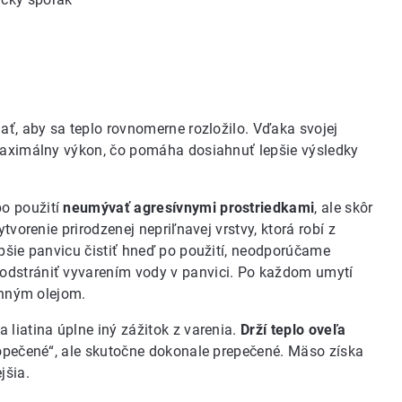
ať, aby sa teplo rovnomerne rozložilo. Vďaka svojej
 maximálny výkon, čo pomáha dosiahnuť lepšie výsledky
o použití
neumývať agresívnymi prostriedkami
, ale skôr
tvorenie prirodzenej nepriľnavej vrstvy, ktorá robí z
epšie panvicu čistiť hneď po použití, neodporúčame
odstrániť vyvarením vody v panvici. Po každom umytí
linným olejom.
 liatina úplne iný zážitok z varenia.
Drží teplo oveľa
n „opečené“, ale skutočne dokonale prepečené. Mäso získa
jšia.