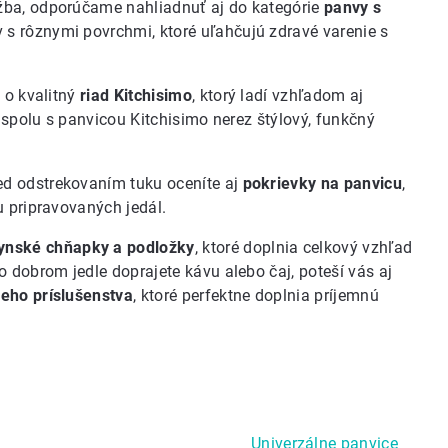
žba, odporúčame nahliadnuť aj do kategórie
panvy s
 s rôznymi povrchmi, ktoré uľahčujú zdravé varenie s
 o kvalitný
riad Kitchisimo
, ktorý ladí vzhľadom aj
a spolu s panvicou Kitchisimo nerez štýlový, funkčný
d odstrekovaním tuku oceníte aj
pokrievky na panvicu
,
u pripravovaných jedál.
ynské chňapky a podložky
, ktoré doplnia celkový vzhľad
 dobrom jedle doprajete kávu alebo čaj, poteší vás aj
ieho príslušenstva
, ktoré perfektne doplnia príjemnú
Univerzálne panvice