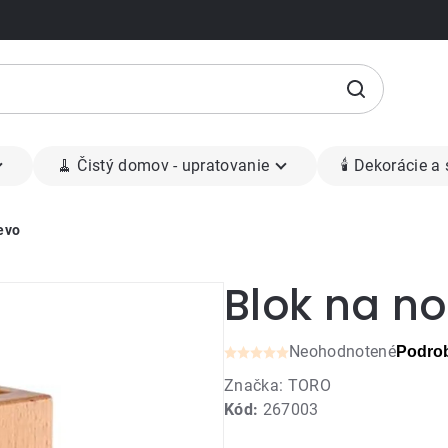
🧹 Čistý domov - upratovanie
🕯 Dekorácie a
evo
Blok na no
Neohodnotené
Podrob
Priemerné
Značka:
TORO
hodnotenie
Kód:
267003
produktu
je