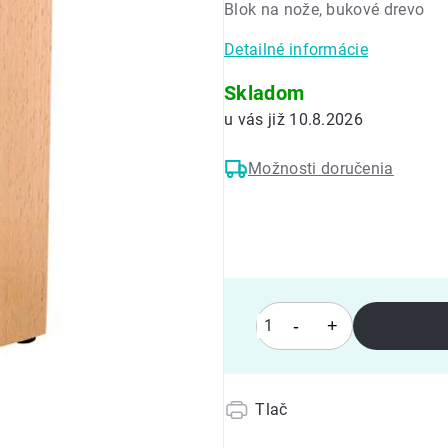
Blok na nože, bukové drevo
0,0
z
Detailné informácie
5
hviezdičiek.
Skladom
10.8.2026
Možnosti doručenia
Tlač