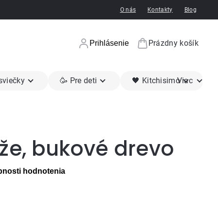
O nás
Kontakty
Blog
Prázdny košík
Prihlásenie
Nákupný koší
 sviečky
🥳 Pre deti
🖤 Kitchisimo
Viac
že, bukové drevo
nosti hodnotenia