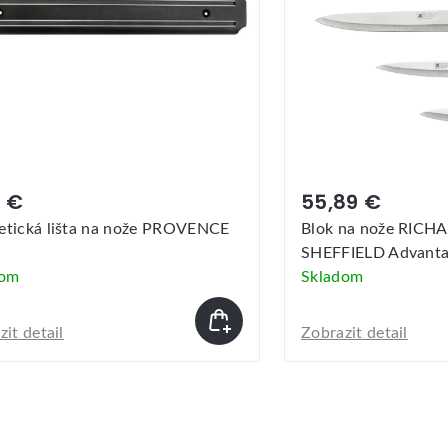
89 €
396,09 €
 na nože RICHARDSON
Steakové nože WÜ
IELD Advantage + 5ks
dom
Skladom
it detail
Zobrazit detail