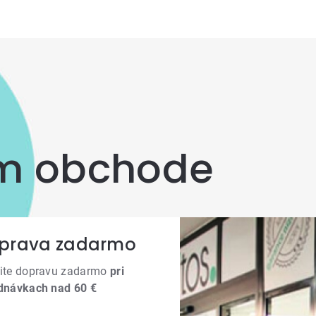
om obchode
prava zadarmo
ite dopravu zadarmo
pri
dnávkach nad 60 €