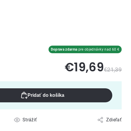
Doprava zdarma
pre objednávky nad 60 €
€19,69
€21,39
Pridať do košíka
Strážiť
Zdieľať