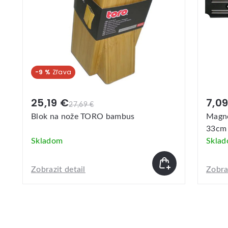
7,09 €
55,
Magnetická lišta na nože PROVENCE
Blok
33cm
SHEFF
Skladom
Skla
Zobrazit detail
Zobraz