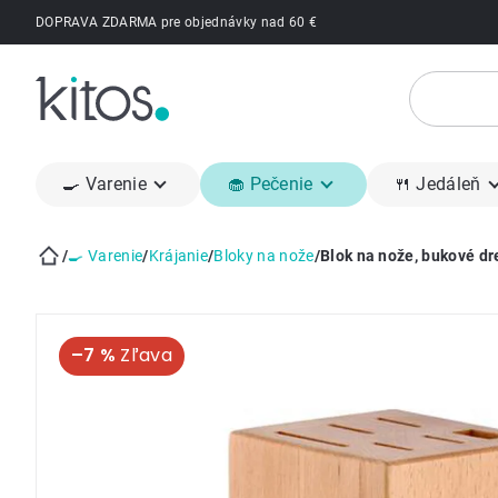
Prejsť
DOPRAVA ZDARMA pre objednávky nad 60 €
na
obsah
🍳 Varenie
🧁 Pečenie
🍴 Jedáleň
/
🍳 Varenie
/
Krájanie
/
Bloky na nože
/
Blok na nože, bukové dr
Domov
–7 %