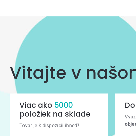
Vitajte v naš
Viac ako
5000
Do
položiek na sklade
Využ
obje
Tovar je k dispozícii ihneď!