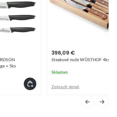
7,09 €
STHOF 4ks
Brúska na nože PROVENCE Easyli
Skladom
Zobrazit detail