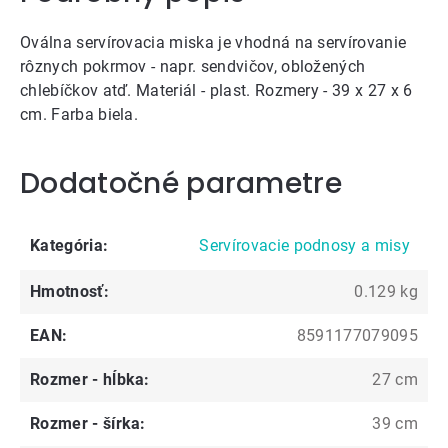
Oválna servírovacia miska je vhodná na servírovanie
rôznych pokrmov - napr. sendvičov, obložených
chlebíčkov atď. Materiál - plast. Rozmery - 39 x 27 x 6
cm. Farba biela.
Dodatočné parametre
Kategória
:
Servírovacie podnosy a misy
Hmotnosť
:
0.129 kg
EAN
:
8591177079095
Rozmer - hĺbka
:
27 cm
Rozmer - šírka
:
39 cm