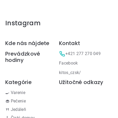
Instagram
Zápätie
Kde nás nájdete
Kontakt
Prevádzkové
+421 277 270 049
hodiny
Facebook
kitos_czsk/
Kategórie
Užitočné odkazy
🍳 Varenie
🧁 Pečenie
🍴 Jedáleň
🧹 Čistý domov -