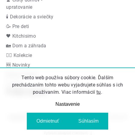
upratovanie
🕯 Dekorácie a sviečky
🥳 Pre deti
🖤 Kitchisimo
🏡 Dom a záhrada
👍🏻 Kolekcie
🆕 Novinky
Akčná ponuka
Tento web používa súbory cookie. Ďalším
Značky
prechádzaním tohto webu vyjadrujete súhlas s ich
Podporujeme
používaním. Viac informácií
tu
.
Nastavenie
Copyright 2026
Kitos.sk
. Všetky práva vyhradené.
Upraviť nastavenie
Odmietnuť
Súhlasím
cookies
Vytvoril Shoptet Premium