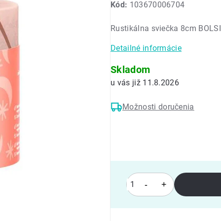
Kód:
103670006704
produktu
je
Rustikálna sviečka 8cm BOLS
0,0
z
Detailné informácie
5
hviezdičiek.
Skladom
11.8.2026
Možnosti doručenia