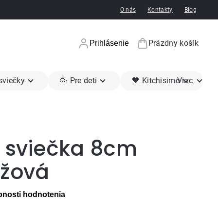
O nás
Kontakty
Blog
Prázdny košík
Prihlásenie
Nákupný koší
 sviečky
🥳 Pre deti
🖤 Kitchisimo
Viac
a sviečka 8cm
užová
nosti hodnotenia