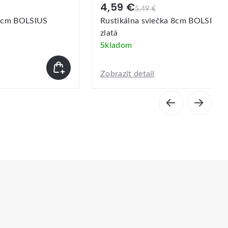
5,89 €
7,59 €
 8cm BOLSIUS šedo
Rustikálna sviečka 13cm BOLSIUS
bridlicovo modrá
Skladom
Zobrazit detail