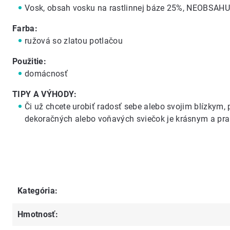
Vosk, obsah vosku na rastlinnej báze 25%, NEOBS
Farba:
ružová so zlatou potlačou
Použitie:
domácnosť
TIPY A VÝHODY:
Či už chcete urobiť radosť sebe alebo svojim blízkym
dekoračných
alebo
voňavých sviečok
je krásnym a pr
Kategória
:
Hmotnosť
: