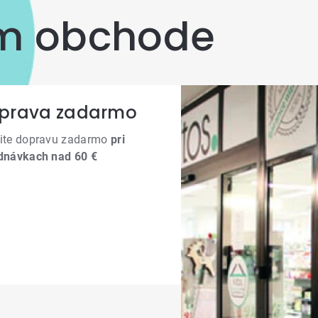
om obchode
prava zadarmo
ite dopravu zadarmo
pri
dnávkach nad 60 €