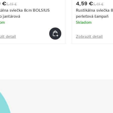
9 €
4,59 €
5,49 €
5,49 €
kálna sviečka 8cm BOLSIUS
Rustikálna sviečka
ťová šampaň
zlatá
dom
Skladom
it detail
Zobrazit detail