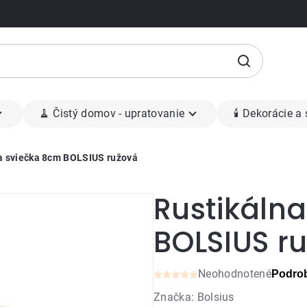
🧹 Čistý domov - upratovanie
🕯 Dekorácie a
a sviečka 8cm BOLSIUS ružová
Rustikáln
BOLSIUS r
Neohodnotené
Podrob
Priemerné
Značka:
Bolsius
hodnotenie