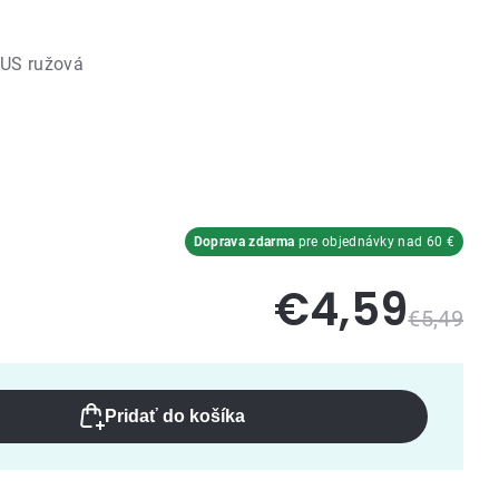
IUS ružová
Doprava zdarma
pre objednávky nad 60 €
€4,59
€5,49
Pridať do košíka