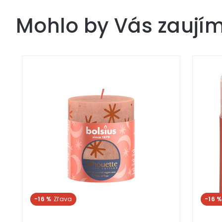
Mohlo by Vás zaují
-16 %
-16 