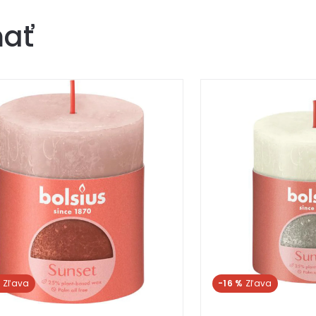
mať
%
-16 %