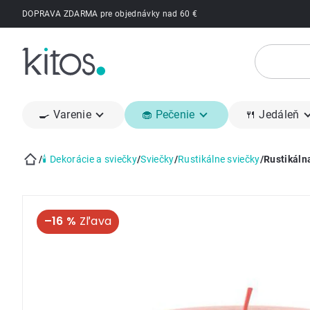
Prejsť
DOPRAVA ZDARMA pre objednávky nad 60 €
na
obsah
🍳 Varenie
🧁 Pečenie
🍴 Jedáleň
/
🕯 Dekorácie a sviečky
/
Sviečky
/
Rustikálne sviečky
/
Rustikáln
Domov
–16 %