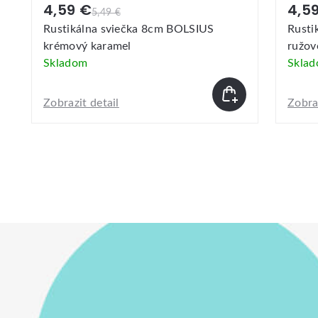
4,59 €
4,5
5,49 €
Rustikálna sviečka 8cm BOLSIUS
Rusti
ružovo jantárová
perle
Skladom
Skla
Zobrazit detail
Zobraz