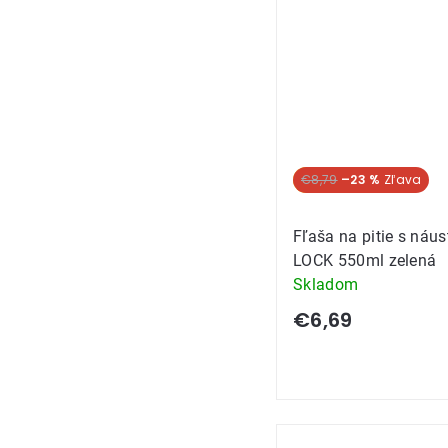
Akcia
€8,79
–23 %
Fľaša na pitie s náu
LOCK 550ml zelená
Skladom
€6,69