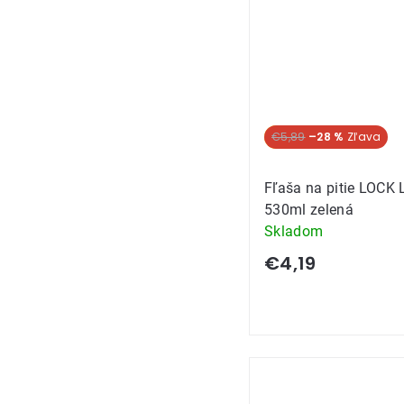
Akcia
€5,89
–28 %
Fľaša na pitie LOCK
530ml zelená
Skladom
€4,19