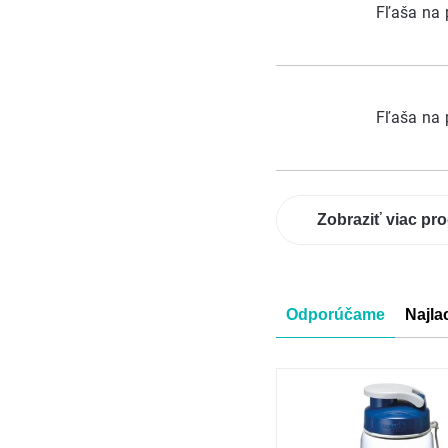
Fľaša na 
Fľaša na 
Zobraziť viac pr
Radenie
Odporúčame
Najla
produkt
Výpis
produkt