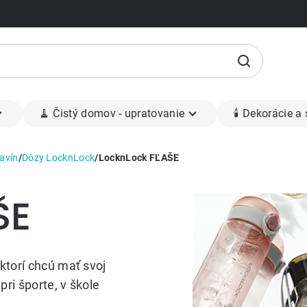
🧹 Čistý domov - upratovanie
🕯 Dekorácie a
avín
/
Dózy LocknLock
/
LocknLock FĽAŠE
ŠE
ktorí chcú mať svoj
pri športe, v škole
 ktorý je
bez BPA,