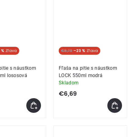
 %
Akcia
€8,79
–23 %
pitie s náustkom
Fľaša na pitie s náustkom
ml lososová
LOCK 550ml modrá
Skladom
€6,69