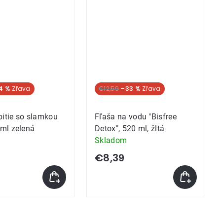
4 %
€12,59
–33 %
pitie so slamkou
Fľaša na vodu "Bisfree
ml zelená
Detox", 520 ml, žltá
Skladom
€8,39