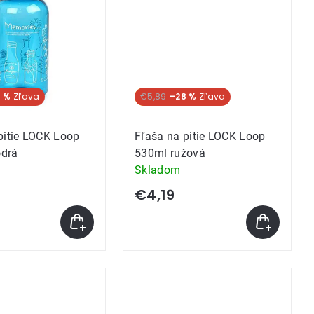
 %
Akcia
€5,89
–28 %
pitie LOCK Loop
Fľaša na pitie LOCK Loop
drá
530ml ružová
Skladom
€4,19