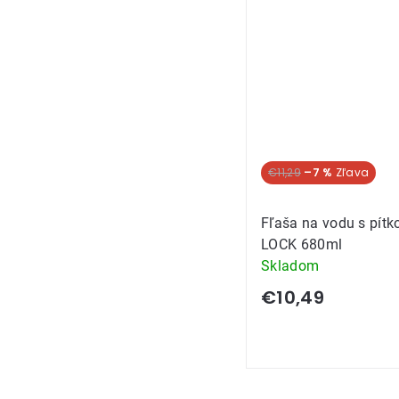
€11,29
–7 %
Fľaša na vodu s pít
LOCK 680ml
Skladom
€10,49