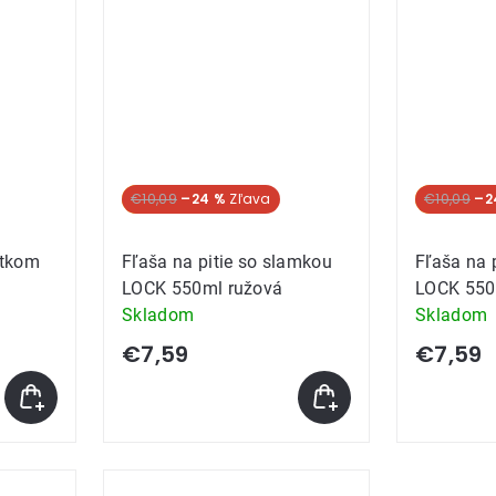
Akcia
€10,09
–24 %
Akcia
€10,09
–2
stkom
Fľaša na pitie so slamkou
Fľaša na 
LOCK 550ml ružová
LOCK 550
Skladom
Skladom
€7,59
€7,59