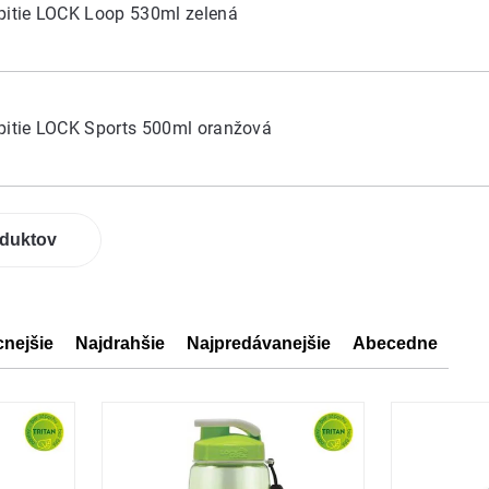
pitie LOCK Loop 530ml zelená
pitie LOCK Sports 500ml oranžová
oduktov
cnejšie
Najdrahšie
Najpredávanejšie
Abecedne
ov
ov