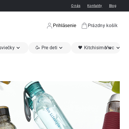
O nás
Kontakty
Blog
Prázdny košík
Prihlásenie
Nákupný koší
 sviečky
🥳 Pre deti
🖤 Kitchisimo
Viac