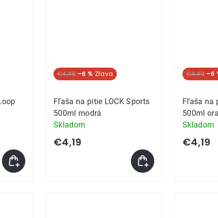
€4,49
–6 %
€4,49
–6
 Loop
Fľaša na pitie LOCK Sports
Fľaša na 
500ml modrá
500ml or
Skladom
Skladom
€4,19
€4,19