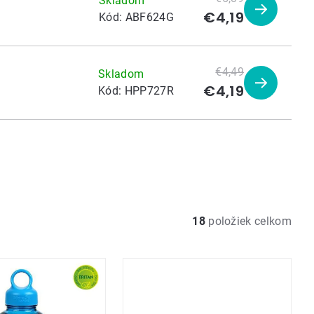
Skladom
€4,19
Zobraziť
Kód:
ABF624G
produkt
€4,49
Skladom
€4,19
Zobraziť
Kód:
HPP727R
produkt
18
položiek celkom