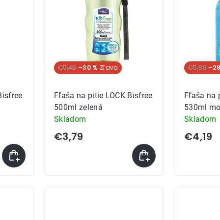
Akcia
€5,49
–30 %
Akcia
€5,89
–28
Bisfree
Fľaša na pitie LOCK Bisfree
Fľaša na 
500ml zelená
530ml mo
Skladom
Skladom
€3,79
€4,19