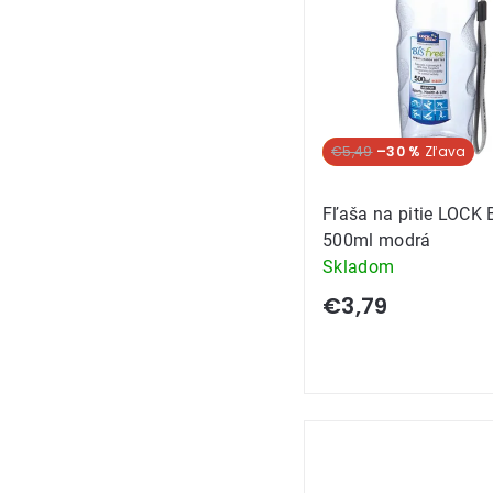
Akcia
€5,49
–30 %
Fľaša na pitie LOCK 
500ml modrá
Skladom
€3,79