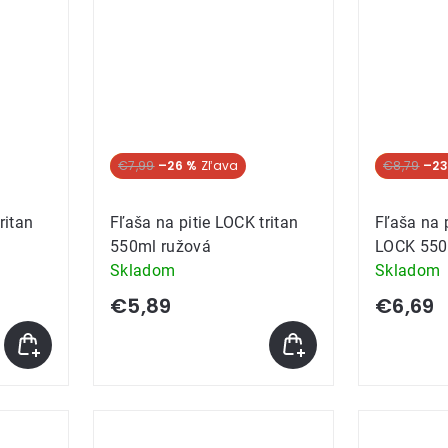
Akcia
€7,99
–26 %
Akcia
€8,79
–23
ritan
Fľaša na pitie LOCK tritan
Fľaša na 
550ml ružová
LOCK 550
Skladom
Skladom
€5,89
€6,69