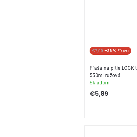
Akcia
€7,99
–26 %
Fľaša na pitie LOCK t
550ml ružová
Skladom
€5,89