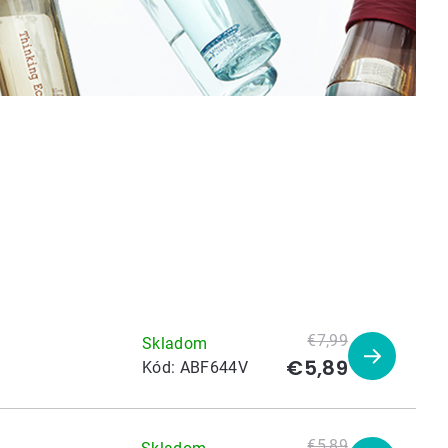
€7,99
Skladom
€5,89
Zobraziť
Kód:
ABF644V
produkt
€5,89