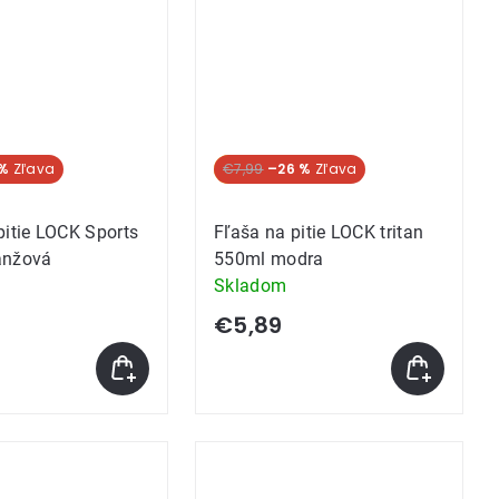
 %
Akcia
€7,99
–26 %
pitie LOCK Sports
Fľaša na pitie LOCK tritan
anžová
550ml modra
Skladom
€5,89