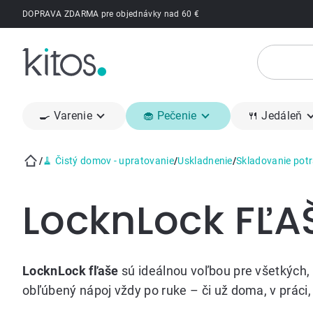
Prejsť
DOPRAVA ZDARMA pre objednávky nad 60 €
na
obsah
🍳 Varenie
🧁 Pečenie
🍴 Jedáleň
/
🧹 Čistý domov - upratovanie
/
Uskladnenie
/
Skladovanie potr
Domov
LocknLock FĽA
LocknLock fľaše
sú ideálnou voľbou pre všetkých, 
obľúbený nápoj vždy po ruke – či už doma, v práci, 
alebo na cestách. Sú vyrobené z odolného Tritanu,