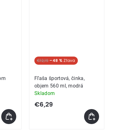
€12,19
–48 %
kom
Fľaša športová, činka,
objem 560 ml, modrá
Skladom
€6,29