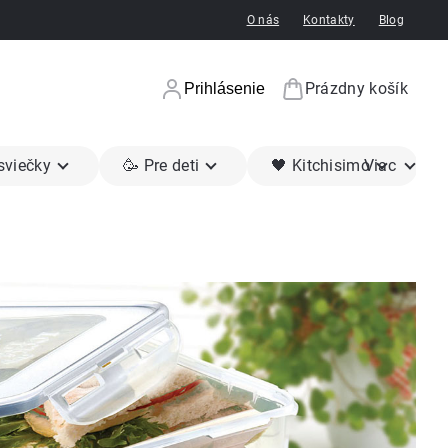
O nás
Kontakty
Blog
Prázdny košík
Prihlásenie
Nákupný koší
 sviečky
🥳 Pre deti
🖤 Kitchisimo
Viac