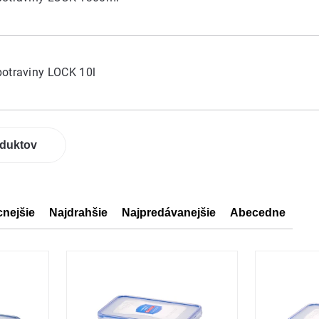
otraviny LOCK 10l
oduktov
cnejšie
Najdrahšie
Najpredávanejšie
Abecedne
ov
ov