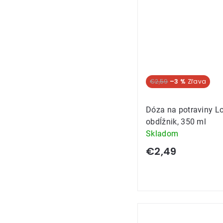
€2,59
–3 %
Dóza na potraviny Lo
obdĺžnik, 350 ml
Skladom
€2,49