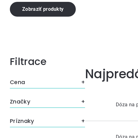
Zobraziť produkty
Bočný
Najpred
panel
Cena
Značky
Dóza na 
Príznaky
Dóza na 