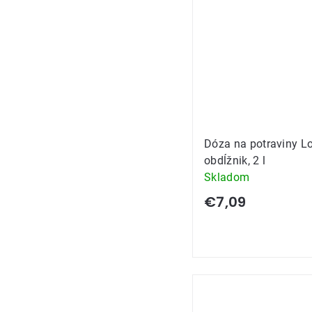
Dóza na potraviny Lo
obdĺžnik, 2 l
Skladom
€7,09