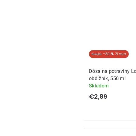
Akcia
€4,19
–31 %
Dóza na potraviny Lo
obdĺžnik, 550 ml
Skladom
€2,89