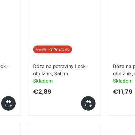
€2,99
–3 %
ck -
Dóza na potraviny Lock -
Dóza na p
obdĺžnik, 360 ml
obdĺžnik, 
Skladom
Skladom
€2,89
€11,79