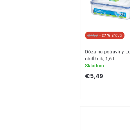
Akcia
€7,59
–27 %
Dóza na potraviny Lo
obdĺžnik, 1,6 l
Skladom
€5,49