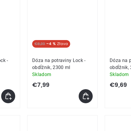
€8,39
–4 %
ck -
Dóza na potraviny Lock -
Dóza na p
obdĺžnik, 2300 ml
obdĺžnik,
Skladom
Skladom
€7,99
€9,69