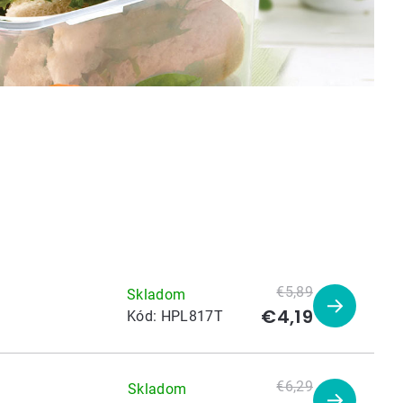
€5,89
Skladom
€4,19
Zobraziť
Kód:
HPL817T
produkt
€6,29
Skladom