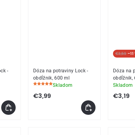
€3,59
–11
ck -
Dóza na potraviny Lock -
Dóza na p
obdĺžnik, 600 ml
obdĺžnik,
Skladom
Skladom
Priemerné
hodnotenie
€3,99
€3,19
produktu
je
5,0
z
5