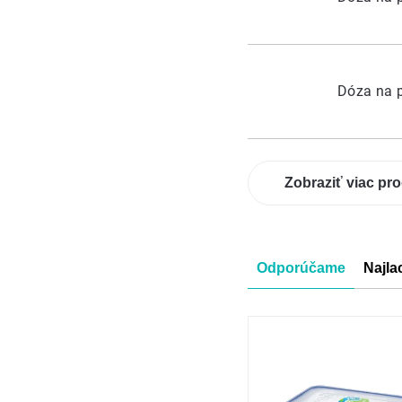
Dóza na p
Zobraziť viac pr
Radenie
Odporúčame
Najla
produkt
Výpis
produkt