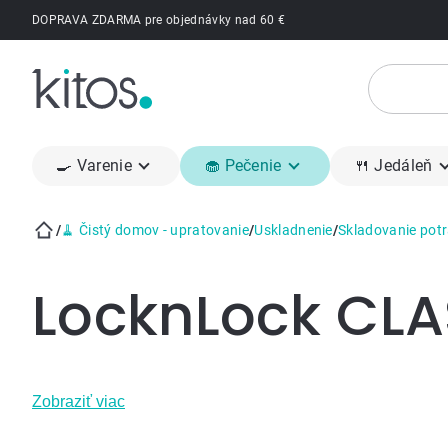
Prejsť
DOPRAVA ZDARMA pre objednávky nad 60 €
na
obsah
🍳 Varenie
🧁 Pečenie
🍴 Jedáleň
/
🧹 Čistý domov - upratovanie
/
Uskladnenie
/
Skladovanie potr
Domov
LocknLock CLA
Zobraziť viac