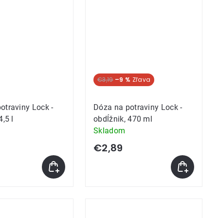
€3,19
–9 %
otraviny Lock -
Dóza na potraviny Lock -
4,5 l
obdĺžnik, 470 ml
Skladom
€2,89