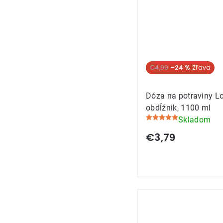
Akcia
€4,99
–24 %
Dóza na potraviny Lo
obdĺžnik, 1100 ml
Skladom
Priemerné
hodnotenie
€3,79
produktu
je
5,0
z
5
hviezdičiek.