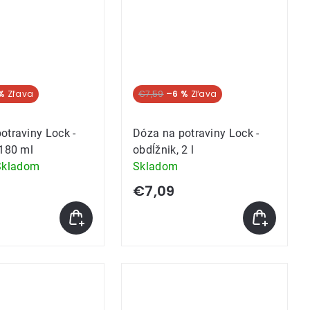
%
€7,59
–6 %
otraviny Lock -
Dóza na potraviny Lock -
 180 ml
obdĺžnik, 2 l
Skladom
Skladom
e
€7,09
k.