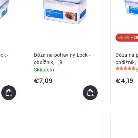
Akcia
€5,89
–28
ck -
Dóza na potraviny Lock -
Dóza na p
obdĺžnik, 1,9 l
obdĺžnik,
Skladom
Priemerné
hodnoteni
€7,09
€4,19
produktu
je
5,0
z
5
hviezdičie