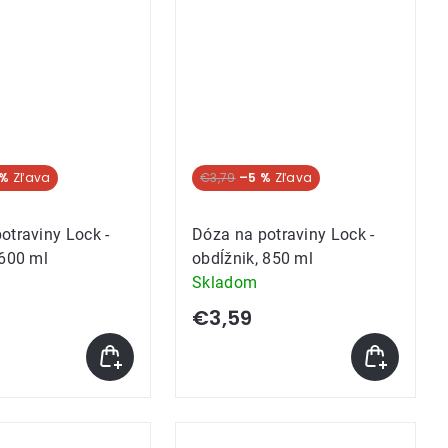
 %
€3,79
–5 %
otraviny Lock -
Dóza na potraviny Lock -
 600 ml
obdĺžnik, 850 ml
Skladom
€3,59