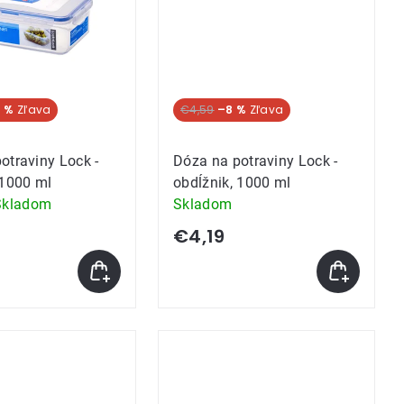
 %
€4,59
–8 %
otraviny Lock -
Dóza na potraviny Lock -
 1000 ml
obdĺžnik, 1000 ml
Skladom
Skladom
e
€4,19
k.