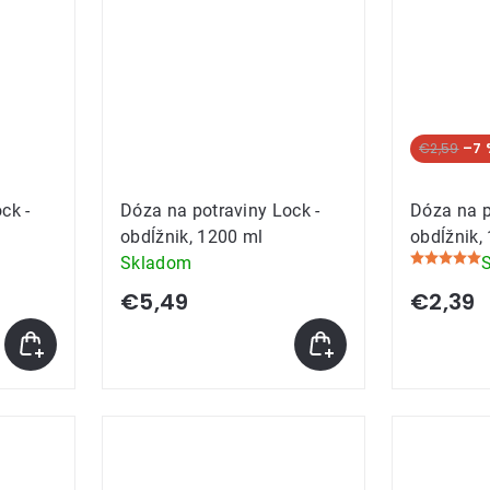
€2,59
–7 
ck -
Dóza na potraviny Lock -
Dóza na p
obdĺžnik, 1200 ml
obdĺžnik,
Skladom
Priemerné
hodnoteni
€5,49
€2,39
produktu
je
5,0
z
5
hviezdičie