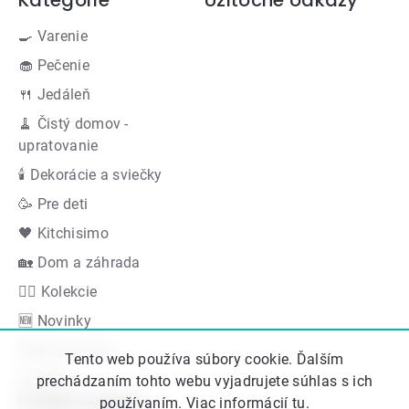
Kategórie
Užitočné odkazy
🍳 Varenie
🧁 Pečenie
🍴 Jedáleň
🧹 Čistý domov -
upratovanie
🕯 Dekorácie a sviečky
🥳 Pre deti
🖤 Kitchisimo
🏡 Dom a záhrada
👍🏻 Kolekcie
🆕 Novinky
Akčná ponuka
Tento web používa súbory cookie. Ďalším
Značky
prechádzaním tohto webu vyjadrujete súhlas s ich
Podporujeme
používaním. Viac informácií
tu
.