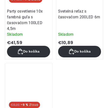
Party osvetlenie 10x
Svetelná reťaz s
farebná guľa s
časovačom 200LED 6m
časovačom 100LED
4,5m
Skladom
Skladom
€41,59
€10,89
Do košíka
Do košíka
€8,39
–9 %