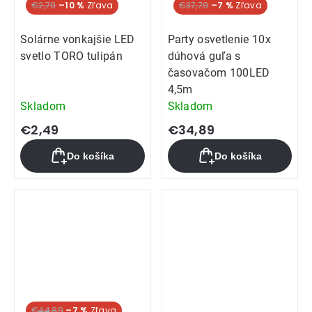
€2,79
–10 %
€37,79
–7 %
Solárne vonkajšie LED
Party osvetlenie 10x
svetlo TORO tulipán
dúhová guľa s
časovačom 100LED
4,5m
Skladom
Skladom
€2,49
€34,89
Do košíka
Do košíka
€44,89
–7 %