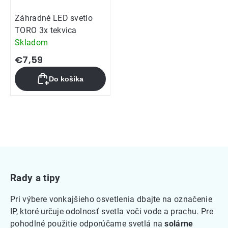
Záhradné LED svetlo
TORO 3x tekvica
Skladom
€7,59
Do košíka
Ovládacie
prvky
výpisu
Rady a tipy
Pri výbere vonkajšieho osvetlenia dbajte na označenie
IP, ktoré určuje odolnosť svetla voči vode a prachu. Pre
pohodlné použitie odporúčame svetlá na
solárne