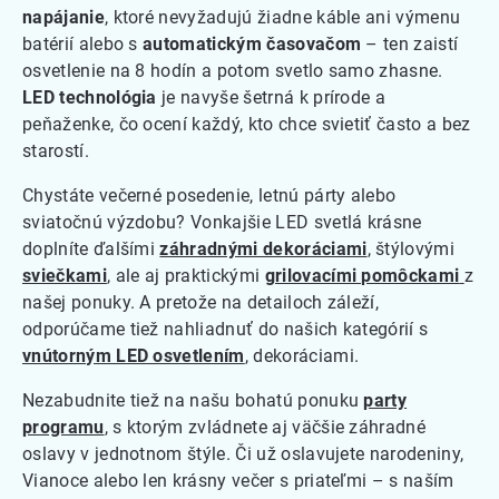
napájanie
, ktoré nevyžadujú žiadne káble ani výmenu
batérií alebo s
automatickým časovačom
– ten zaistí
osvetlenie na 8 hodín a potom svetlo samo zhasne.
LED technológia
je navyše šetrná k prírode a
peňaženke, čo ocení každý, kto chce svietiť často a bez
starostí.
Chystáte večerné posedenie, letnú párty alebo
sviatočnú výzdobu? Vonkajšie LED svetlá krásne
doplníte ďalšími
záhradnými dekoráciami
, štýlovými
sviečkami
, ale aj praktickými
grilovacími pomôckami
z
našej ponuky. A pretože na detailoch záleží,
odporúčame tiež nahliadnuť do našich kategórií s
vnútorným LED osvetlením
,
dekoráciami.
Nezabudnite tiež na našu bohatú ponuku
party
programu
, s ktorým zvládnete aj väčšie záhradné
oslavy v jednotnom štýle. Či už oslavujete narodeniny,
Vianoce alebo len krásny večer s priateľmi – s naším