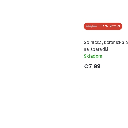
€9,69
–17 %
Solnička, korenička 
na špáradlá
Skladom
€7,99
Ovládacie
prvky