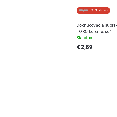
€2,99
–3 %
Dochucovacia súpra
TORO korenie, soľ
Skladom
€2,89