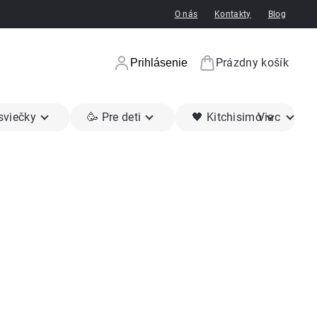
O nás
Kontakty
Blog
Prázdny košík
Prihlásenie
Nákupný koší
 sviečky
🥳 Pre deti
🖤 Kitchisimo
Viac