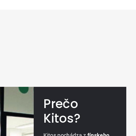
Prečo
Kitos?
Kitos pochádza z
fínskeho