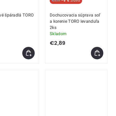
€3,19
–9 %
é špáradlá TORO
Dochucovacia súprava soľ
a korenie TORO levanduľa
2ks
Skladom
€2,89