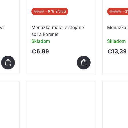
€6,29
–6 %
€18,89
–2
va
Menážka malá, v stojane,
Menážka v
soľ a korenie
Skladom
Skladom
€5,89
€13,39