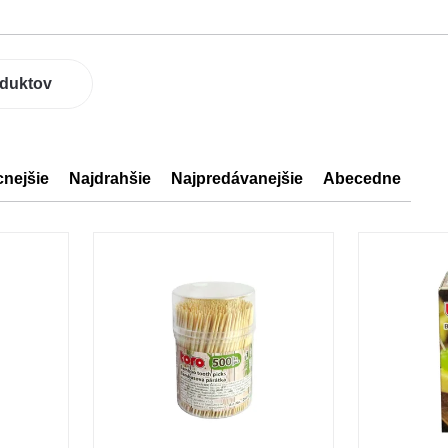
oduktov
cnejšie
Najdrahšie
Najpredávanejšie
Abecedne
ov
ov