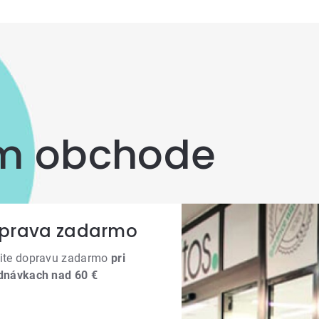
om obchode
prava zadarmo
ite dopravu zadarmo
pri
dnávkach nad 60 €