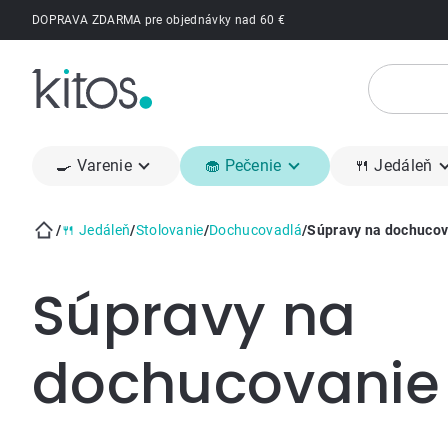
Prejsť
DOPRAVA ZDARMA pre objednávky nad 60 €
na
obsah
🍳 Varenie
🧁 Pečenie
🍴 Jedáleň
/
🍴 Jedáleň
/
Stolovanie
/
Dochucovadlá
/
Súpravy na dochucov
Domov
Súpravy na
dochucovanie