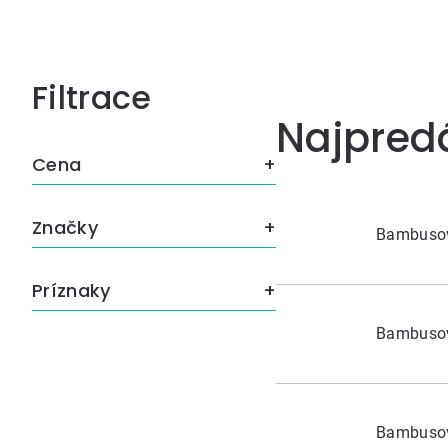
Bočný
Najpred
panel
Cena
Značky
Bambusov
Príznaky
Bambusov
Bambusov