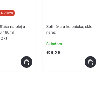
 %
fľaša na olej a
Soľnička a korenička, sklo-
O 180ml
nerez
 2ks
Skladom
€6,29