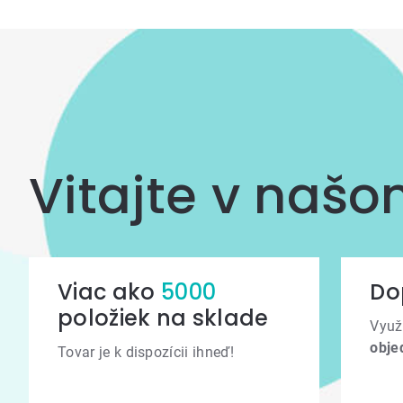
výpisu
Vitajte v naš
Viac ako
5000
Do
položiek na sklade
Využ
obje
Tovar je k dispozícii ihneď!