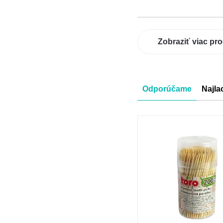
Zobraziť viac pr
Radenie
Odporúčame
Najla
produkt
Výpis
produkt