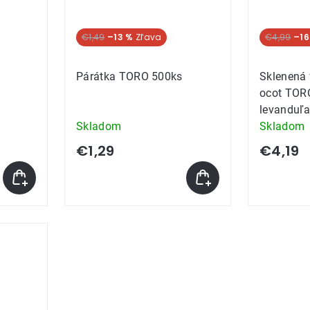
€1,49
–13 %
€4,99
–16
Párátka TORO 500ks
Sklenená 
ocot TOR
levanduľa
Skladom
Skladom
€1,29
€4,19