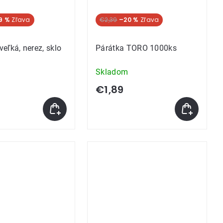
9 %
€2,39
–20 %
eľká, nerez, sklo
Párátka TORO 1000ks
Skladom
€1,89