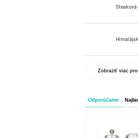
Steaková 
Himalájsk
Zobraziť viac pr
Radenie
Odporúčame
Najla
produkt
Výpis