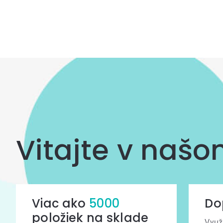
Ovládacie
prvky
výpisu
Vitajte v naš
Viac ako
5000
Do
položiek na sklade
Využ