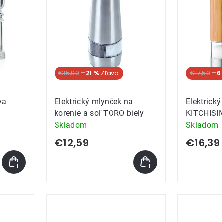
ov
€15,99
–21 %
€17,59
–6
va
Elektrický mlynček na
Elektrick
korenie a soľ TORO biely
KITCHIS
Skladom
Skladom
€12,59
€16,39