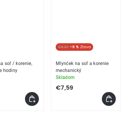
€8,39
–9 %
a soľ / korenie,
Mlynček na soľ a korenie
e hodiny
mechanický
Skladom
€7,59