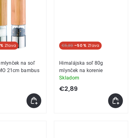
 %
€5,89
–50 %
ý mlynček na soľ
Himalájska soľ 80g
IMO 21cm bambus
mlynček na korenie
Skladom
€2,89