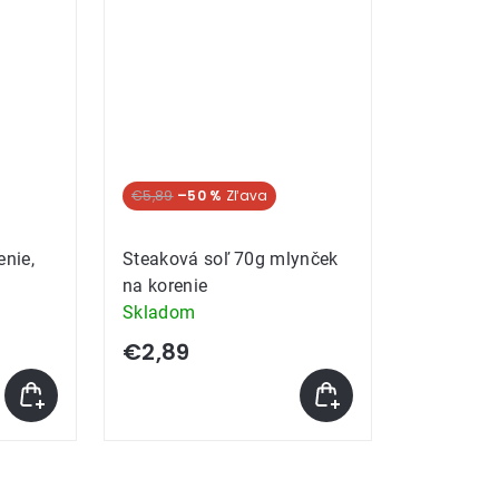
€5,89
–50 %
enie,
Steaková soľ 70g mlynček
na korenie
Skladom
€2,89