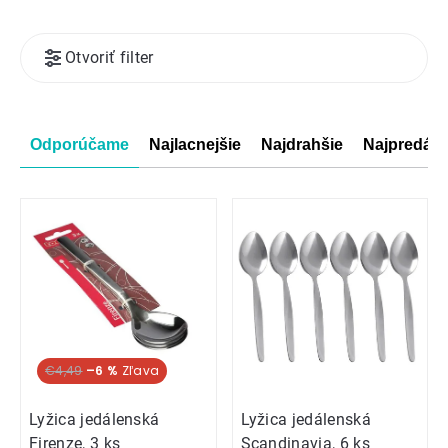
Výpis
Otvoriť filter
produktov
Radenie
Odporúčame
Najlacnejšie
Najdrahšie
Najpredáva
produktov
€4,49
–6 %
Lyžica jedálenská
Lyžica jedálenská
Firenze, 3 ks
Scandinavia, 6 ks