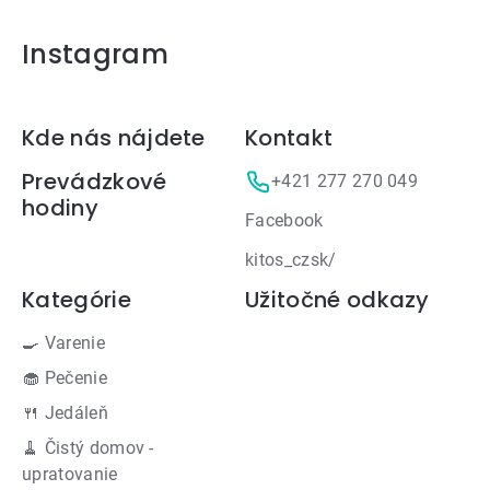
Instagram
Zápätie
Kde nás nájdete
Kontakt
Prevádzkové
+421 277 270 049
hodiny
Facebook
kitos_czsk/
Kategórie
Užitočné odkazy
🍳 Varenie
🧁 Pečenie
🍴 Jedáleň
🧹 Čistý domov -
upratovanie