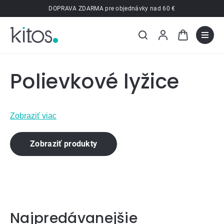
Prejsť
DOPRAVA ZDARMA pre objednávky nad 60 €
na
obsah
Polievkové lyžice
Zobraziť viac
Zobraziť produkty
Najpredávanejšie