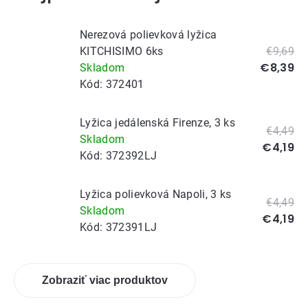
Nerezová polievková lyžica
KITCHISIMO 6ks
€9,69
€8,39
Skladom
Kód:
372401
Lyžica jedálenská Firenze, 3 ks
€4,49
Skladom
€4,19
Kód:
372392LJ
Lyžica polievková Napoli, 3 ks
€4,49
Skladom
€4,19
Kód:
372391LJ
Zobraziť viac produktov