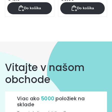
Do košíka
Do košíka
Ovládacie
prvky
výpisu
Vitajte v našom
obchode
Viac ako
5000
položiek na
sklade