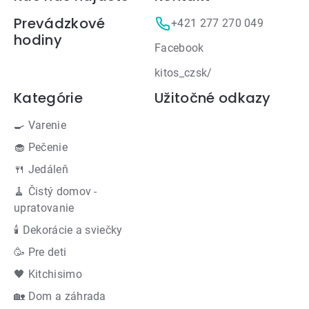
Prevádzkové
+421 277 270 049
hodiny
Facebook
kitos_czsk/
Kategórie
Užitočné odkazy
🍳 Varenie
🧁 Pečenie
🍴 Jedáleň
🧹 Čistý domov -
upratovanie
🕯 Dekorácie a sviečky
🥳 Pre deti
🖤 Kitchisimo
🏡 Dom a záhrada