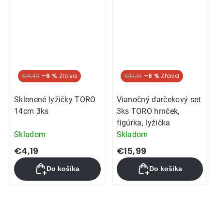
€4,49
–6 %
€17,19
–6 %
Sklenené lyžičky TORO
Vianočný darčekový set
14cm 3ks
3ks TORO hrnček,
figúrka, lyžička
Skladom
Skladom
€4,19
€15,99
Do košíka
Do košíka
Ovládacie