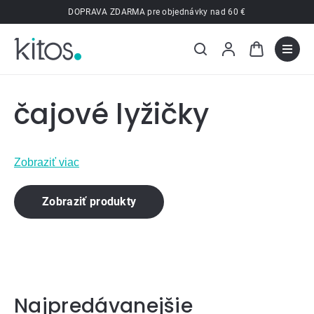
Prejsť
DOPRAVA ZDARMA pre objednávky nad 60 €
na
obsah
čajové lyžičky
Zobraziť viac
Zobraziť produkty
Najpredávanejšie