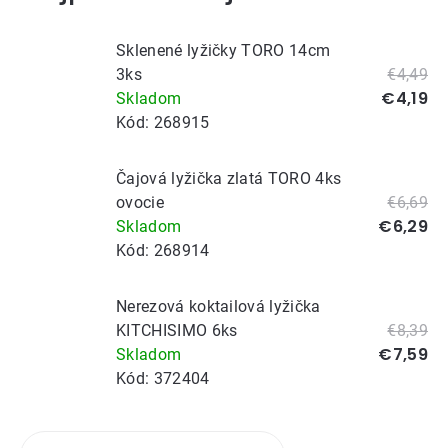
Sklenené lyžičky TORO 14cm
3ks
€4,49
€4,19
Skladom
Kód:
268915
Čajová lyžička zlatá TORO 4ks
ovocie
€6,69
€6,29
Skladom
Kód:
268914
Nerezová koktailová lyžička
KITCHISIMO 6ks
€8,39
€7,59
Skladom
Kód:
372404