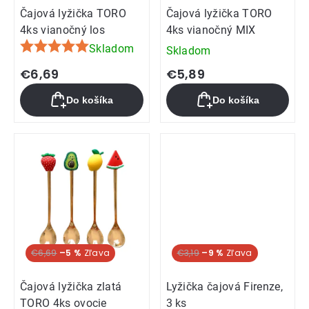
Čajová lyžička TORO
Čajová lyžička TORO
4ks vianočný los
4ks vianočný MIX
Skladom
Skladom
Priemerné
hodnotenie
€6,69
€5,89
produktu
Do košíka
Do košíka
je
5,0
z
5
hviezdičiek.
€6,69
–5 %
€3,19
–9 %
Čajová lyžička zlatá
Lyžička čajová Firenze,
TORO 4ks ovocie
3 ks