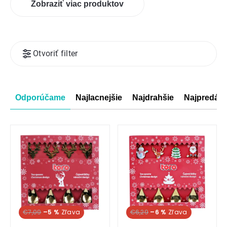
Zobraziť viac produktov
Výpis
Otvoriť filter
produktov
Radenie
Odporúčame
Najlacnejšie
Najdrahšie
Najpredáva
produktov
€7,09
–5 %
€6,29
–6 %