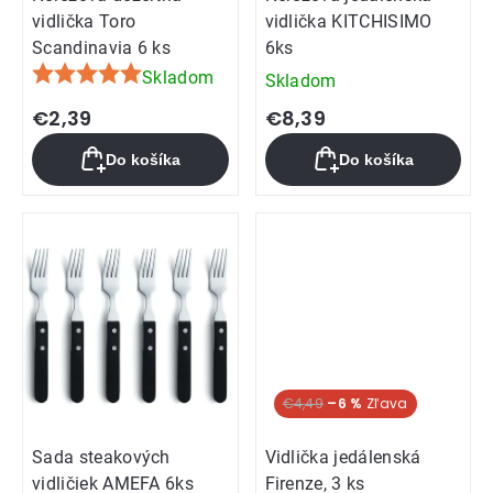
vidlička Toro
vidlička KITCHISIMO
Scandinavia 6 ks
6ks
Skladom
Skladom
Priemerné
hodnotenie
€2,39
€8,39
produktu
Do košíka
Do košíka
je
5,0
z
5
hviezdičiek.
€4,49
–6 %
Sada steakových
Vidlička jedálenská
vidličiek AMEFA 6ks
Firenze, 3 ks