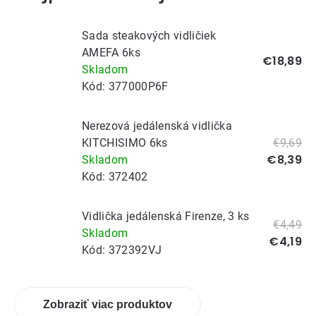
Sada steakových vidličiek
AMEFA 6ks
€18,89
Skladom
Kód:
377000P6F
Nerezová jedálenská vidlička
KITCHISIMO 6ks
€9,69
€8,39
Skladom
Kód:
372402
Vidlička jedálenská Firenze, 3 ks
€4,49
Skladom
€4,19
Kód:
372392VJ
Zobraziť viac produktov