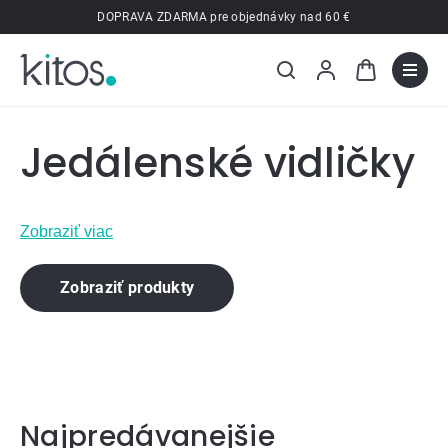
Prejsť
DOPRAVA ZDARMA pre objednávky nad 60 €
na
obsah
Jedálenské vidličky
Zobraziť viac
Zobraziť produkty
Najpredávanejšie