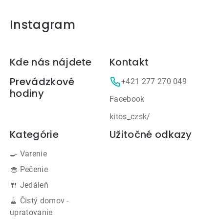
Instagram
Zápätie
Kde nás nájdete
Kontakt
Prevádzkové
+421 277 270 049
hodiny
Facebook
kitos_czsk/
Kategórie
Užitočné odkazy
🍳 Varenie
🧁 Pečenie
🍴 Jedáleň
🧹 Čistý domov -
upratovanie