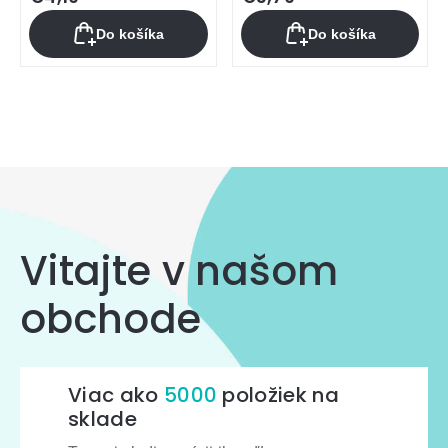
Do košíka
Do košíka
Ovládacie
prvky
výpisu
Vitajte v našom
obchode
Viac ako
5000
položiek na
sklade