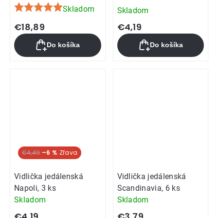
Skladom
Skladom
Priemerné
hodnotenie
€18,89
€4,19
produktu
Do košíka
Do košíka
je
5,0
z
5
hviezdičiek.
€4,49
–6 %
Vidlička jedálenská
Vidlička jedálenská
Napoli, 3 ks
Scandinavia, 6 ks
Skladom
Skladom
€4,19
€3,79