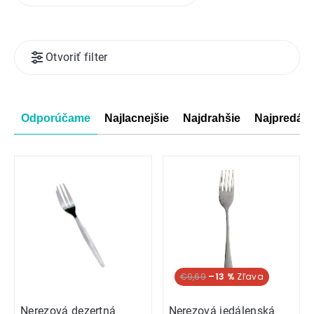
Výpis
Otvoriť filter
produktov
Radenie
Odporúčame
Najlacnejšie
Najdrahšie
Najpredáva
produktov
€9,69
–13 %
Nerezová dezertná
Nerezová jedálenská