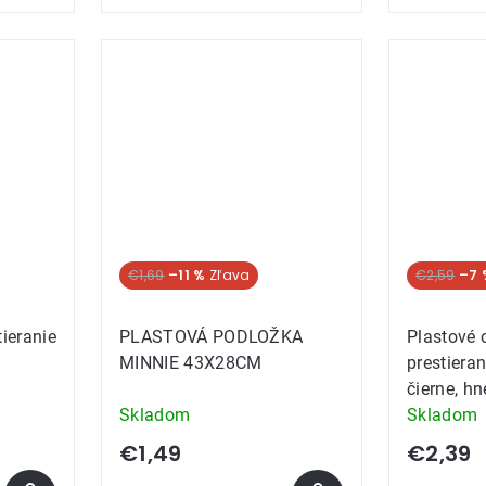
€1,69
–11 %
€2,59
–7 
tieranie
PLASTOVÁ PODLOŽKA
Plastové 
MINNIE 43X28CM
prestier
čierne, h
Skladom
Skladom
€1,49
€2,39