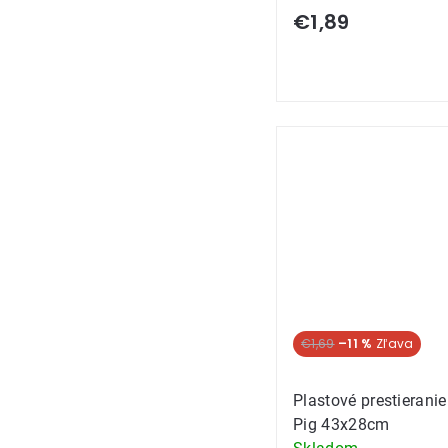
€1,89
€1,69
–11 %
Plastové prestierani
Pig 43x28cm