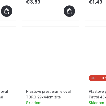
€3,59
€1,49
€1,69
–11 
 ovál
Plastové prestieranie ovál
Plastové 
né
TORO 29x44cm žlté
Patrol 4
Skladom
Skladom