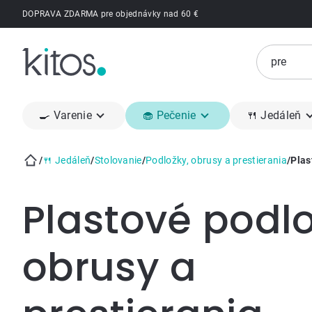
Prejsť
DOPRAVA ZDARMA pre objednávky nad 60 €
na
obsah
🍳 Varenie
🧁 Pečenie
🍴 Jedáleň
/
🍴 Jedáleň
/
Stolovanie
/
Podložky, obrusy a prestierania
/
Plas
Domov
Plastové podlo
obrusy a