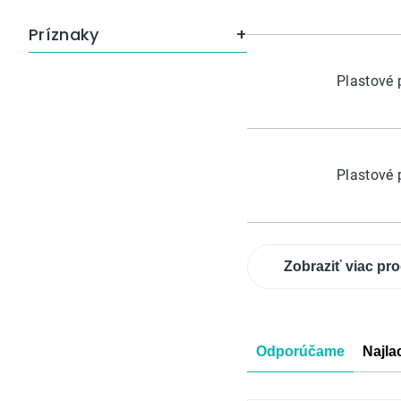
Príznaky
Plastové 
Plastové 
Zobraziť viac pr
Radenie
Odporúčame
Najla
produkt