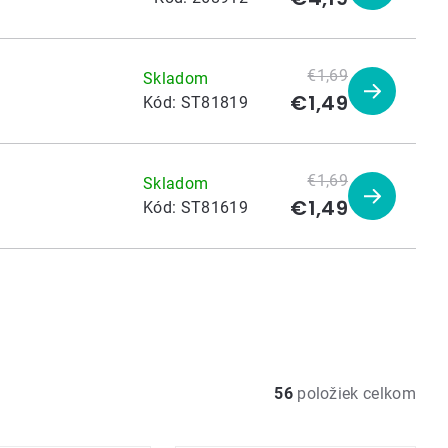
produkt
€1,69
Skladom
€1,49
Zobraziť
Kód:
ST81819
produkt
€1,69
Skladom
€1,49
Zobraziť
Kód:
ST81619
produkt
56
položiek celkom