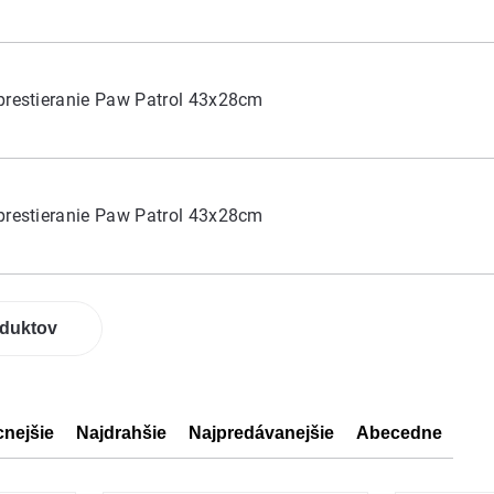
prestieranie Paw Patrol 43x28cm
prestieranie Paw Patrol 43x28cm
oduktov
cnejšie
Najdrahšie
Najpredávanejšie
Abecedne
ov