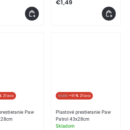
€1,49
%
€1,69
–11 %
prestieranie Paw
Plastové prestieranie Paw
3x28cm
Patrol 43x28cm
Skladom