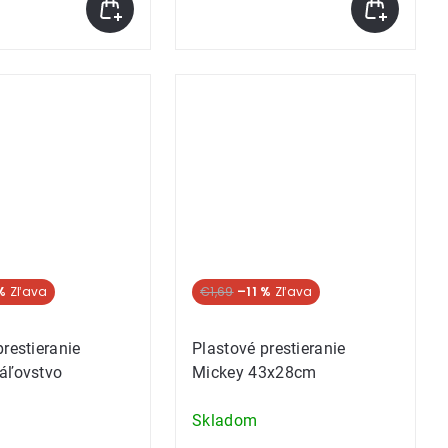
%
€1,69
–11 %
prestieranie
Plastové prestieranie
áľovstvo
Mickey 43x28cm
Skladom