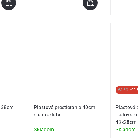
€1,69
–11 
e 38cm
Plastové prestieranie 40cm
Plastové 
čierno-zlatá
Ľadové kr
43x28cm
Skladom
Skladom