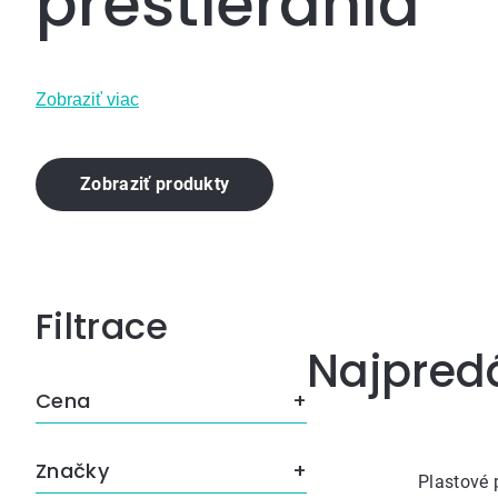
prestierania
Zobraziť viac
Zobraziť produkty
Bočný
Najpred
panel
Cena
Značky
Plastové