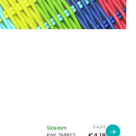
€4,99
Skladom
€4,19
Zobraziť
Kód:
268912