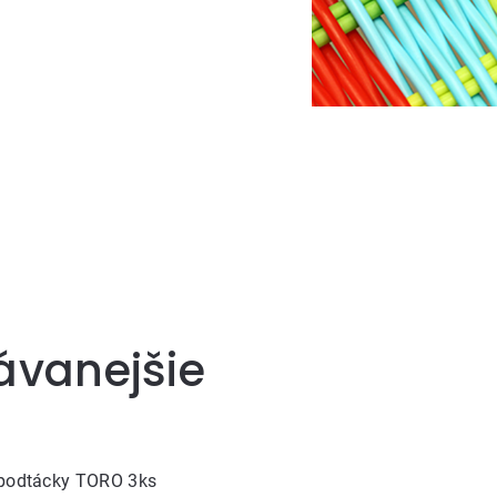
ávanejšie
 podtácky TORO 3ks