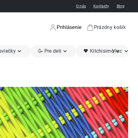
O nás
Kontakty
Blog
Prázdny košík
Prihlásenie
Nákupný koší
 sviečky
🥳 Pre deti
🖤 Kitchisimo
Viac