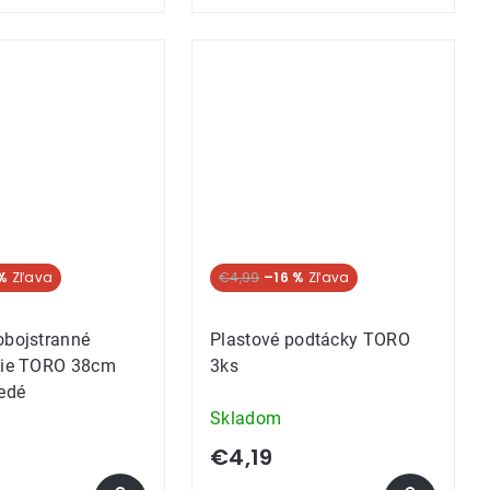
%
€4,99
–16 %
obojstranné
Plastové podtácky TORO
anie TORO 38cm
3ks
nedé
Skladom
€4,19