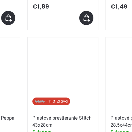
€1,89
€1,49
€1,69
–11 %
e Peppa
Plastové prestieranie Stitch
Plastové 
43x28cm
28,5x44c