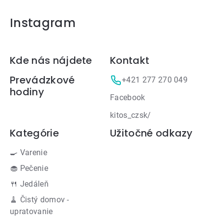
Instagram
Zápätie
Kde nás nájdete
Kontakt
Prevádzkové
+421 277 270 049
hodiny
Facebook
kitos_czsk/
Kategórie
Užitočné odkazy
🍳 Varenie
🧁 Pečenie
🍴 Jedáleň
🧹 Čistý domov -
upratovanie