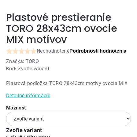
Plastové prestieranie
TORO 28x43cm ovocie
MIX motívov
Neohodnotené
Podrobnosti hodnotenia
Priemerné
Značka:
TORO
hodnotenie
Kód:
Zvoľte variant
produktu
je
Plastová podložka TORO 28x43cm motívy ovocia MIX
0,0
z
Detailné informácie
5
hviezdičiek.
Možnosť
Zvoľte variant