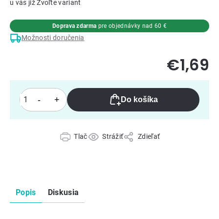
Zvoľte variant
Doprava zdarma
pre objednávky nad 60 €
Možnosti doručenia
€1,69
Do košíka
Tlač
Strážiť
Zdieľať
Popis
Diskusia