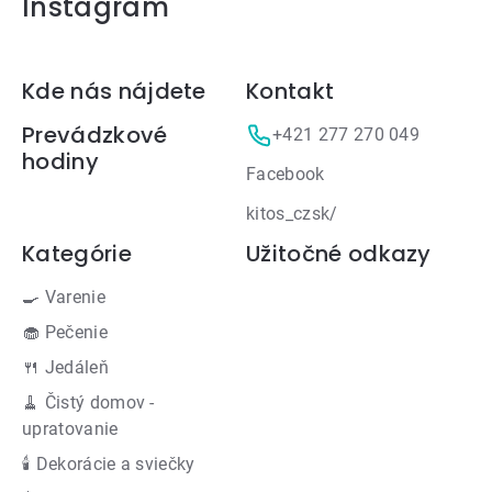
Instagram
Zápätie
Kde nás nájdete
Kontakt
Prevádzkové
+421 277 270 049
hodiny
Facebook
kitos_czsk/
Kategórie
Užitočné odkazy
🍳 Varenie
🧁 Pečenie
🍴 Jedáleň
🧹 Čistý domov -
upratovanie
🕯 Dekorácie a sviečky