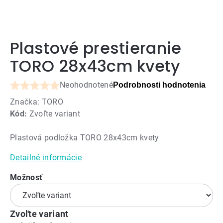
Plastové prestieranie
TORO 28x43cm kvety
Neohodnotené
Podrobnosti hodnotenia
Priemerné
Značka:
TORO
hodnotenie
Kód:
Zvoľte variant
produktu
je
Plastová podložka TORO 28x43cm kvety
0,0
z
Detailné informácie
5
hviezdičiek.
Možnosť
Zvoľte variant