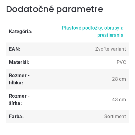
Dodatočné parametre
Plastové podložky, obrusy a
Kategória
:
prestierania
EAN
:
Zvoľte variant
Materiál
:
PVC
Rozmer -
28 cm
hĺbka
:
Rozmer -
43 cm
šírka
:
Farba
:
Sortiment