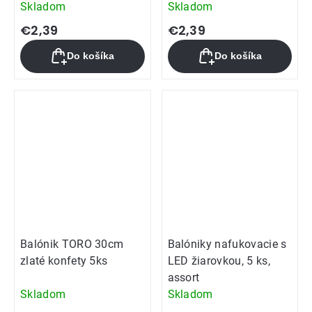
Skladom
Skladom
€2,39
€2,39
Do košíka
Do košíka
Balónik TORO 30cm
Balóniky nafukovacie s
zlaté konfety 5ks
LED žiarovkou, 5 ks,
assort
Skladom
Skladom