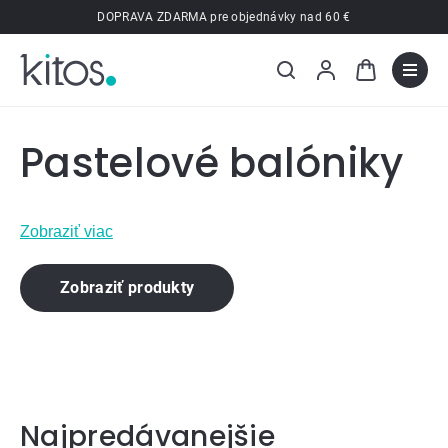
Prejsť
DOPRAVA ZDARMA pre objednávky nad 60 €
na
obsah
Pastelové balóniky
Zobraziť viac
Zobraziť produkty
Najpredávanejšie