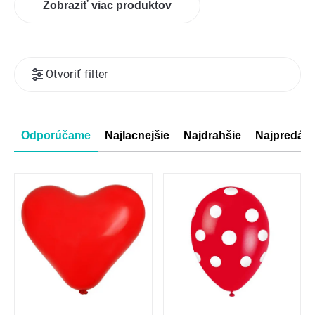
Zobraziť viac produktov
Výpis
Otvoriť filter
produktov
Radenie
Odporúčame
Najlacnejšie
Najdrahšie
Najpredáva
produktov