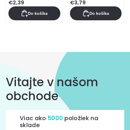
€2,39
€3,79
Do košíka
Do košíka
Ovládacie
prvky
výpisu
Vitajte v našom
obchode
Viac ako
5000
položiek na
sklade