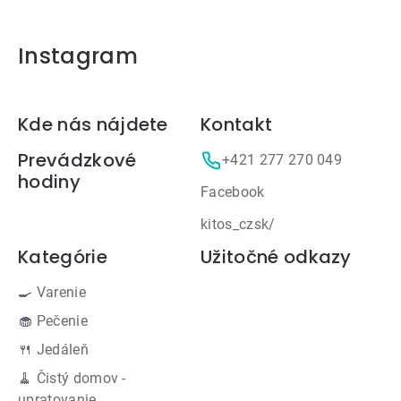
Instagram
Zápätie
Kde nás nájdete
Kontakt
Prevádzkové
+421 277 270 049
hodiny
Facebook
kitos_czsk/
Kategórie
Užitočné odkazy
🍳 Varenie
🧁 Pečenie
🍴 Jedáleň
🧹 Čistý domov -
upratovanie