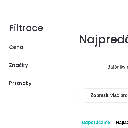
Bočný
Najpred
panel
Cena
Značky
Balóniky 
Príznaky
Zobraziť viac pr
Radenie
Odporúčame
Najla