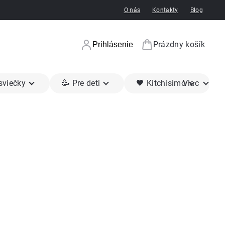
O nás
Kontakty
Blog
Prázdny košík
Prihlásenie
Nákupný koší
 sviečky
🥳 Pre deti
🖤 Kitchisimo
Viac