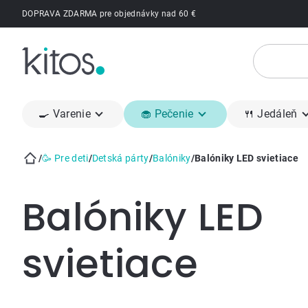
Prejsť
DOPRAVA ZDARMA pre objednávky nad 60 €
na
obsah
🍳 Varenie
🧁 Pečenie
🍴 Jedáleň
/
🥳 Pre deti
/
Detská párty
/
Balóniky
/
Balóniky LED svietiace
Domov
Balóniky LED
svietiace