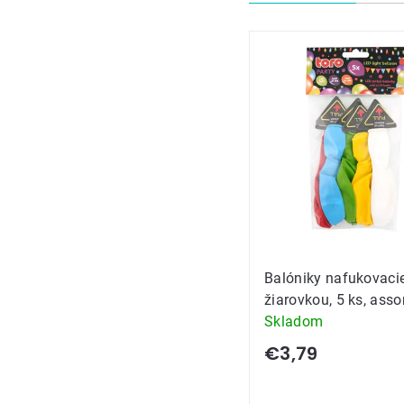
produkt
Výpis
produkt
Balóniky nafukovaci
žiarovkou, 5 ks, asso
Skladom
€3,79