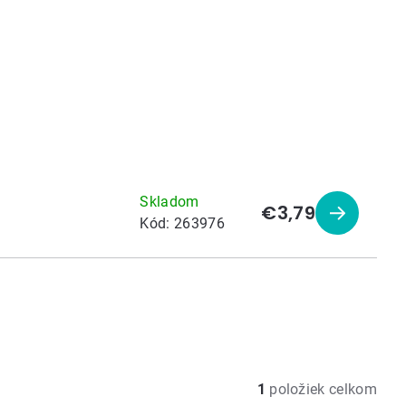
Skladom
€3,79
Zobraziť
Kód:
263976
produkt
1
položiek celkom