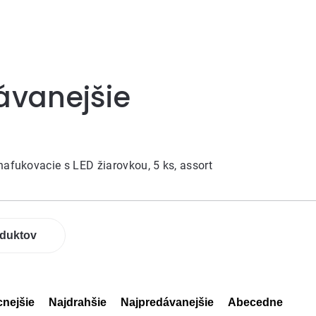
ávanejšie
nafukovacie s LED žiarovkou, 5 ks, assort
oduktov
cnejšie
Najdrahšie
Najpredávanejšie
Abecedne