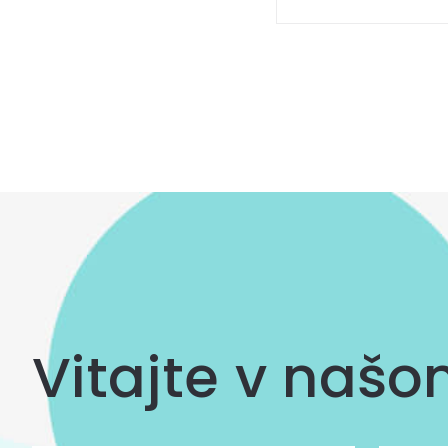
Ovládacie
prvky
výpisu
Vitajte v naš