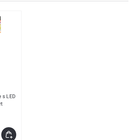
ov
ov
e s LED
rt