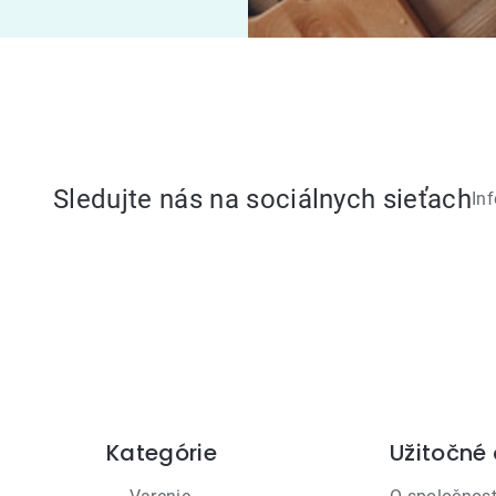
Sledujte nás na sociálnych sieťach
In
Kategórie
Užitočné
Preskočiť
kategórie