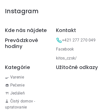
Instagram
Zápätie
Kde nás nájdete
Kontakt
Prevádzkové
+421 277 270 049
hodiny
Facebook
kitos_czsk/
Kategórie
Užitočné odkazy
🍳 Varenie
🧁 Pečenie
🍴 Jedáleň
🧹 Čistý domov -
upratovanie