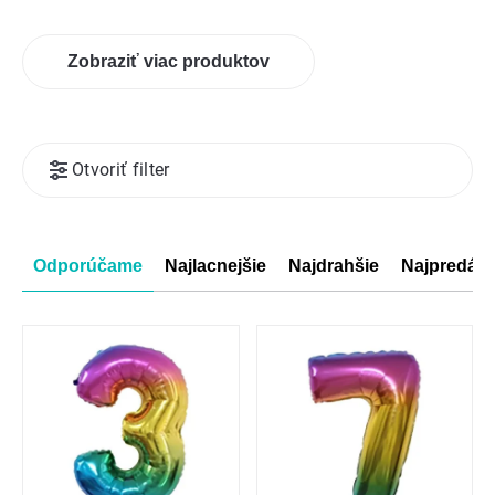
Zobraziť viac produktov
Výpis
Otvoriť filter
produktov
Radenie
Odporúčame
Najlacnejšie
Najdrahšie
Najpredáva
produktov