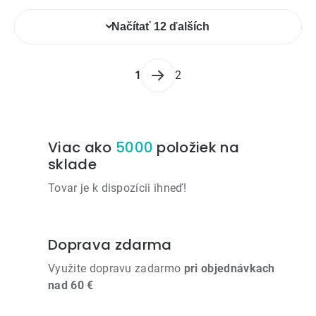
Ovládacie
Načítať 12 ďalších
prvky
výpisu
Stránkovanie
1
2
Viac ako
5000
položiek na
sklade
Tovar je k dispozícii ihneď!
Doprava zdarma
Využite dopravu zadarmo
pri objednávkach
nad 60 €