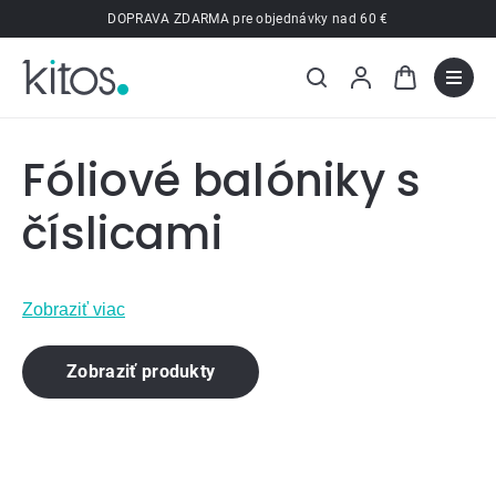
Prejsť
DOPRAVA ZDARMA pre objednávky nad 60 €
na
obsah
Fóliové balóniky s
číslicami
Zobraziť viac
Zobraziť produkty